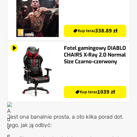
338.89 zł
Kup teraz
Fotel gamingowy DIABLO
CHAIRS X-Ray 2.0 Normal
Size Czarno-czerwony
1039 zł
Kup teraz
Jest ona banalnie prosta, a oto kilka porad dot.
tego, jak ją odbyć: