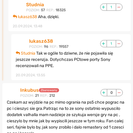
Studnia
1
POZIOM:
57
REP.:
18325
lukasz638
Aha, dzięki.
20.09.2024, 13:48
lukasz638
1
POZIOM:
96
REP.:
19557
Studnia
Tak w ogóle to dziwne, że nie pojawiła się
jeszcze recenzja. Dotychczas PCtowe porty Sony
recenzowali na PPE.
20.09.2024, 13:55
Inkubus
Zbanowany
0
POZIOM:
21
REP.:
212
Czekam az wyjdzie na pc mimo ogrania na ps5 chce pograc na
pc i cieszyc sie gra.Patrząc na to ze sony ostatnio wypuscilo
dodatek valhalla mam nadzieje ze szykuja wersje gry na pc ,
cieszylo by mnie jak by wypiscili jeszcze w tym roku. Fan calej
seri, fajnie bylo by, jak sony zrobilo i dalo remastery od 1 czesci