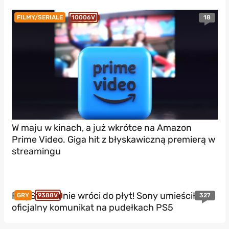
18
FILMY/SERIALE
10006V
W maju w kinach, a już wkrótce na Amazon
Prime Video. Giga hit z błyskawiczną premierą w
streamingu
PlayStation nie wróci do płyt! Sony umieściło
327
GRY
9388V
oficjalny komunikat na pudełkach PS5