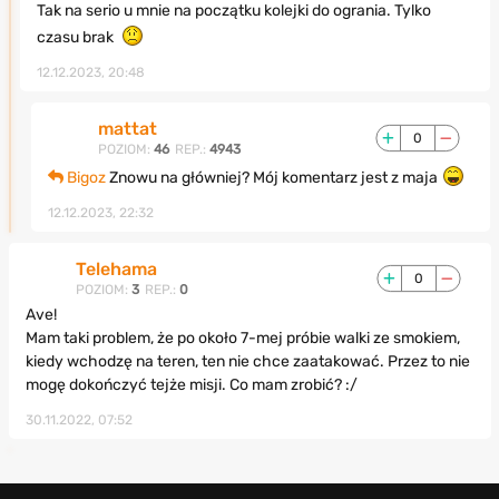
Tak na serio u mnie na początku kolejki do ogrania. Tylko
czasu brak
12.12.2023, 20:48
mattat
0
POZIOM:
46
REP.:
4943
Bigoz
Znowu na główniej? Mój komentarz jest z maja
12.12.2023, 22:32
Telehama
0
POZIOM:
3
REP.:
0
Ave!
Mam taki problem, że po około 7-mej próbie walki ze smokiem,
kiedy wchodzę na teren, ten nie chce zaatakować. Przez to nie
mogę dokończyć tejże misji. Co mam zrobić? :/
30.11.2022, 07:52