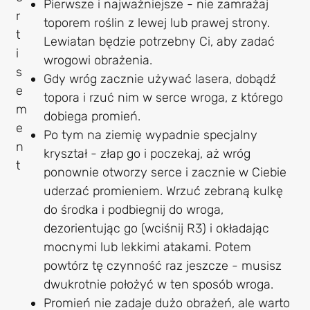
Pierwsze i najważniejsze - nie zamrażaj
toporem roślin z lewej lub prawej strony.
Lewiatan będzie potrzebny Ci, aby zadać
wrogowi obrażenia.
Gdy wróg zacznie używać lasera, dobądź
topora i rzuć nim w serce wroga, z którego
dobiega promień.
Po tym na ziemię wypadnie specjalny
kryształ - złap go i poczekaj, aż wróg
ponownie otworzy serce i zacznie w Ciebie
uderzać promieniem. Wrzuć zebraną kulkę
do środka i podbiegnij do wroga,
dezorientując go (wciśnij R3) i okładając
mocnymi lub lekkimi atakami. Potem
powtórz tę czynność raz jeszcze - musisz
dwukrotnie położyć w ten sposób wroga.
Promień nie zadaje dużo obrażeń, ale warto