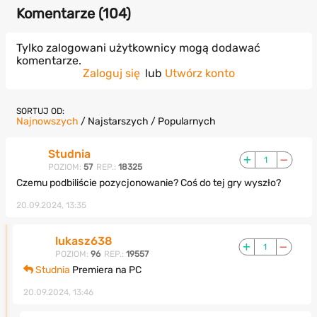
Komentarze (
104
)
Tylko zalogowani użytkownicy mogą dodawać
komentarze.
Zaloguj się
lub
Utwórz konto
SORTUJ OD:
Najnowszych
/
Najstarszych
/
Popularnych
Studnia
1
POZIOM:
57
REP.:
18325
Czemu podbiliście pozycjonowanie? Coś do tej gry wyszło?
20.09.2024, 13:35
lukasz638
1
POZIOM:
96
REP.:
19557
Studnia
Premiera na PC
20.09.2024, 13:46