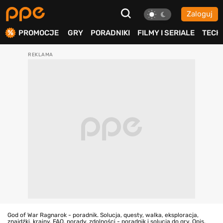
Zaloguj
ierdź
PROMOCJE
GRY
PORADNIKI
FILMY I SERIALE
TECH
God of War Ragnarok - poradnik. Solucja, questy, walka, eksploracja,
znajdźki, krainy, FAQ, porady, zdolności - poradnik i solucja do gry. Opis,