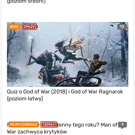
(poziom średni)
13
QUIZ
2962V
Quiz o God of War (2018) i God of War Ragnarok
(poziom łatwy)
Najlepszy thriller wojenny tego roku? Man of
9
FILMY/SERIALE
12596V
War zachwyca krytyków