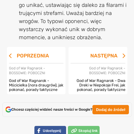
go unikać, ustawiając się daleko za filarami i
trującymi strefami. Uważaj bardziej na
wrogów. To typowi oponenci, więc
wystarczy wykonać unik w dobrym
momencie, a unikniesz obrażenia.
POPRZEDNIA
NASTĘPNA
God of War Ragnarok -
God of War Ragnarok -
BOSSOWIE: POBOCZNI
BOSSOWIE: POBOCZNI
God of War Ragnarok -
God of War Ragnarok - Dwa
Mścicielka (nora draugrów), jak
Dreki w Niepokoje Frei, jak
pokonać, porady taktyczne
pokonać, porady taktyczne
Dodaj do źródeł
Chcesz częściej widzieć nasze treści w Google?
Udostępnij
Skopiuj link