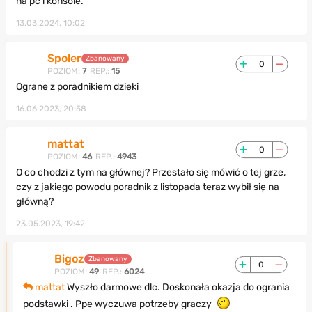
na pc i konsole.
13.03.2024, 10:02
Spoler
Zbanowany
0
POZIOM:
7
REP.:
15
Ograne z poradnikiem dzieki
16.06.2023, 20:58
mattat
0
POZIOM:
46
REP.:
4943
O co chodzi z tym na głównej? Przestało się mówić o tej grze,
czy z jakiego powodu poradnik z listopada teraz wybił się na
główną?
23.05.2023, 19:42
Bigoz
Zbanowany
0
POZIOM:
49
REP.:
6024
mattat
Wyszło darmowe dlc. Doskonała okazja do ogrania
podstawki . Ppe wyczuwa potrzeby graczy