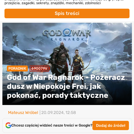
przejścia, zagadki, sekrety, znajdźki, mechaniki, zdolności
Spis treści
PORADNIK
690079V
God of War Ragnarok - Pożeracz
dusz w Niepokoje Frei, jak
pokonać, porady taktyczne
Mateusz Wróbel
| 20.09.2024, 12:58
Dodaj do źródeł
Chcesz częściej widzieć nasze treści w Google?