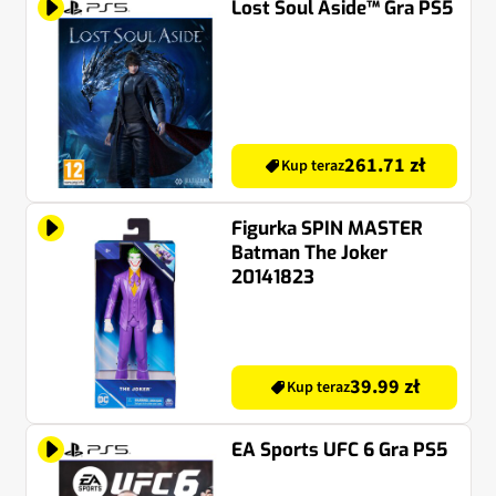
Lost Soul Aside™ Gra PS5
261.71 zł
Kup teraz
Figurka SPIN MASTER
Batman The Joker
20141823
39.99 zł
Kup teraz
EA Sports UFC 6 Gra PS5