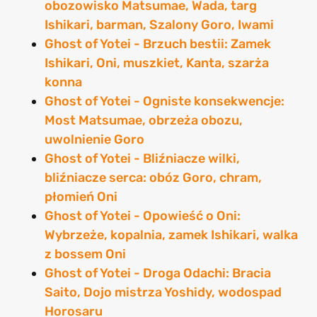
obozowisko Matsumae, Wada, targ
Ishikari, barman, Szalony Goro, Iwami
Ghost of Yotei - Brzuch bestii: Zamek
Ishikari, Oni, muszkiet, Kanta, szarża
konna
Ghost of Yotei - Ogniste konsekwencje:
Most Matsumae, obrzeża obozu,
uwolnienie Goro
Ghost of Yotei - Bliźniacze wilki,
bliźniacze serca: obóz Goro, chram,
płomień Oni
Ghost of Yotei - Opowieść o Oni:
Wybrzeże, kopalnia, zamek Ishikari, walka
z bossem Oni
Ghost of Yotei - Droga Odachi: Bracia
Saito, Dojo mistrza Yoshidy, wodospad
Horosaru