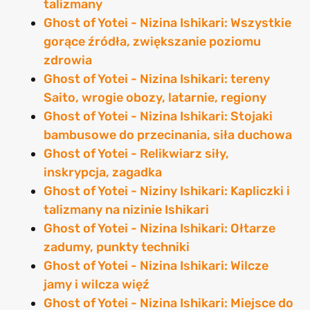
talizmany
Ghost of Yotei - Nizina Ishikari: Wszystkie
gorące źródła, zwiększanie poziomu
zdrowia
Ghost of Yotei - Nizina Ishikari: tereny
Saito, wrogie obozy, latarnie, regiony
Ghost of Yotei - Nizina Ishikari: Stojaki
bambusowe do przecinania, siła duchowa
Ghost of Yotei - Relikwiarz siły,
inskrypcja, zagadka
Ghost of Yotei - Niziny Ishikari: Kapliczki i
talizmany na nizinie Ishikari
Ghost of Yotei - Nizina Ishikari: Ołtarze
zadumy, punkty techniki
Ghost of Yotei - Nizina Ishikari: Wilcze
jamy i wilcza więź
Ghost of Yotei - Nizina Ishikari: Miejsce do