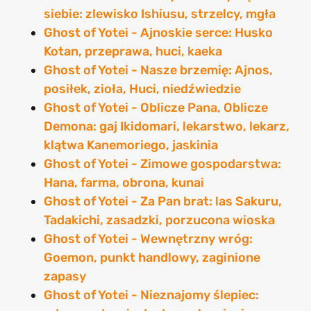
siebie: zlewisko Ishiusu, strzelcy, mgła
Ghost of Yotei - Ajnoskie serce: Husko
Kotan, przeprawa, huci, kaeka
Ghost of Yotei - Nasze brzemię: Ajnos,
posiłek, zioła, Huci, niedźwiedzie
Ghost of Yotei - Oblicze Pana, Oblicze
Demona: gaj Ikidomari, lekarstwo, lekarz,
klątwa Kanemoriego, jaskinia
Ghost of Yotei - Zimowe gospodarstwa:
Hana, farma, obrona, kunai
Ghost of Yotei - Za Pan brat: las Sakuru,
Tadakichi, zasadzki, porzucona wioska
Ghost of Yotei - Wewnętrzny wróg:
Goemon, punkt handlowy, zaginione
zapasy
Ghost of Yotei - Nieznajomy ślepiec: