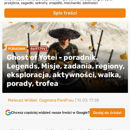
przejścia, zagadki, sekrety, znajdźki, mechaniki, zdolności
Spis treści
PORADNIK
869779V
Ghost of Yotei - poradnik.
Legends, Misje, zadania, regiony,
eksploracja, aktywności, walka,
porady, trofea
Mateusz Wróbel
,
Dagmara PaniFrau
| 10.03, 17:38
Dodaj do źródeł
Chcesz częściej widzieć nasze treści w Google?