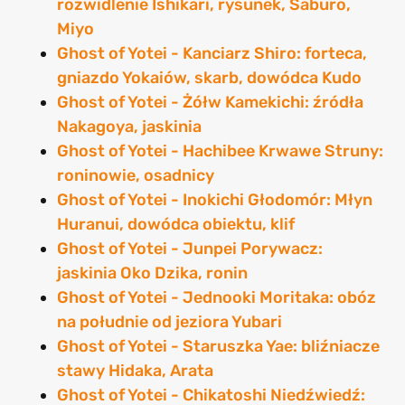
rozwidlenie Ishikari, rysunek, Saburo,
Miyo
Ghost of Yotei - Kanciarz Shiro: forteca,
gniazdo Yokaiów, skarb, dowódca Kudo
Ghost of Yotei - Żółw Kamekichi: źródła
Nakagoya, jaskinia
Ghost of Yotei - Hachibee Krwawe Struny:
roninowie, osadnicy
Ghost of Yotei - Inokichi Głodomór: Młyn
Huranui, dowódca obiektu, klif
Ghost of Yotei - Junpei Porywacz:
jaskinia Oko Dzika, ronin
Ghost of Yotei - Jednooki Moritaka: obóz
na południe od jeziora Yubari
Ghost of Yotei - Staruszka Yae: bliźniacze
stawy Hidaka, Arata
Ghost of Yotei - Chikatoshi Niedźwiedź: