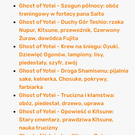
Ghost of Yotei - Szogun północy: obóz
treningowy w fortecy pana Saito
Ghost of Yotei - Duchy Gór Teshio: rzeka
Nupur, Kitsune, przewoźnik, Czerwony
Żuraw, dowódca Fujita
Ghost of Yotei - Krew na śniegu: Oyuki,
Dziewięć Ogonów, lampiony, lisy,
piedestały, szyfr, zwój
Ghost of Yotei - Droga Shamisenu: pijalnia
sake, kelnerka, Chosuke, pokrywy,
farbiarka
Ghost of Yotei - Trucizna i kłamstwa:
obóz, piedestał, drzewo, uprawa
Ghost of Yotei - Opowieść o Kitsune:
Stary cmentarz, prawdziwa Kitsune,
nauka trucizny