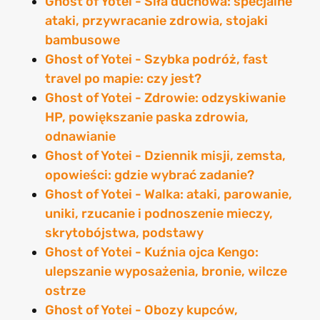
Ghost of Yotei - Siła duchowa: specjalne
ataki, przywracanie zdrowia, stojaki
bambusowe
Ghost of Yotei - Szybka podróż, fast
travel po mapie: czy jest?
Ghost of Yotei - Zdrowie: odzyskiwanie
HP, powiększanie paska zdrowia,
odnawianie
Ghost of Yotei - Dziennik misji, zemsta,
opowieści: gdzie wybrać zadanie?
Ghost of Yotei - Walka: ataki, parowanie,
uniki, rzucanie i podnoszenie mieczy,
skrytobójstwa, podstawy
Ghost of Yotei - Kuźnia ojca Kengo:
ulepszanie wyposażenia, bronie, wilcze
ostrze
Ghost of Yotei - Obozy kupców,