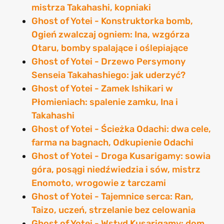
mistrza Takahashi, kopniaki
Ghost of Yotei - Konstruktorka bomb,
Ogień zwalczaj ogniem: Ina, wzgórza
Otaru, bomby spalające i oślepiające
Ghost of Yotei - Drzewo Persymony
Senseia Takahashiego: jak uderzyć?
Ghost of Yotei - Zamek Ishikari w
Płomieniach: spalenie zamku, Ina i
Takahashi
Ghost of Yotei - Ścieżka Odachi: dwa cele,
farma na bagnach, Odkupienie Odachi
Ghost of Yotei - Droga Kusarigamy: sowia
góra, posągi niedźwiedzia i sów, mistrz
Enomoto, wrogowie z tarczami
Ghost of Yotei - Tajemnice serca: Ran,
Taizo, uczeń, strzelanie bez celowania
Ghost of Yotei - Wstyd Kusarigamy: dom,