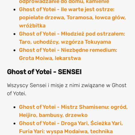
odprowadzanie do domu, kamienie
Ghost of Yotei - Ile warte jest ostrze:
popielate drzewa, Toramosa, łowca głów,
wróżbitka
Ghost of Yotei - Młodzież pod ostrzałem:
Taro, uchodźcy, wzgórza Tokuyama
Ghost of Yotei - Niezbędne remedium:
Grota Moiwa, lekarstwa
Ghost of Yotei - SENSEI
Wszyscy Sensei i misje z nimi związane w Ghost
of Yotei.
Ghost of Yotei - Mistrz Shamisenu: ogród,
Heijiro, bambusy, drzewko
Ghost of Yotei - Droga Yari, Ścieżka Yari,
Furia Yari: wyspa Modaiwa, technika