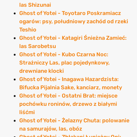
las Shizunai
Ghost of Yotei - Toyotaro Poskramiacz
ogarów: psy, południowy zachód od rzeki
Teshio
Ghost of Yotei - Katagiri Śnieżna Zamieć:
las Sarobetsu
Ghost of Yotei - Kubo Czarna Noc:
Strażniczy Las, plac pojedynkowy,
drewniane klocki
Ghost of Yotei - Inagawa Hazardzista:
Bifucka Pijalnia Sake, kanciarz, monety
Ghost of Yotei - Ostatni Brat: miejsce
pochówku roninów, drzewo z białymi
liśćmi
Ghost of Yotei - Żelazny Chuta: polowanie
na samurajów, las, obóz
Ghost of Yotei - Zbłąkani Łupieżcy Oni: