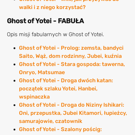
walki i z niego korzystać?
Ghost of Yotei - FABUŁA
Opis misji fabularnych w Ghost of Yotei.
Ghost of Yotei - Prolog: zemsta, bandyci
Saito, Wąż, dom rodzinny, Jubei, kuźnia
Ghost of Yotei - Stara gospoda: tawerna,
Onryo, Matsumae
Ghost of Yotei - Droga dwóch katan:
początek szlaku Yotei, Hanbei,
wspinaczka
Ghost of Yotei - Droga do Niziny Ishikari:
Oni, przepustka, Jubei Kitamori, łupieżcy,
samurajowie, czatownik
Ghost of Yotei - Szalony pościg: