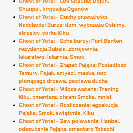
Ghost of Yotei - Los Kitsune: Dojun,
Shunpei, kryjówka Ogonów
Ghost of Yotei - Duchy przeszłości,
Nadchodzi Burza: dom, wybrzeże Oshimy,
strzelcy, córka Kiku
Ghost of Yotei - Echa burzy: Port Benten,
rezydencja Jubeia, zbrojownia,
lekarstwo, latarnia, Smok
Ghost of Yotei - Złapać Pająka: Posiadłość
Tamury, Pająk, artyści, maska, noc
płonącego drzewa, postawa ducha
Ghost of Yotei - Wilcza wataha: Trening
Kiku, cmentarz, chram Smoka, mnisi
Ghost of Yotei - Rozliczenie: egzekucja
Pająka, Smok, świątynia, Kiku
Ghost of Yotei - Zew polowania: Hanbei,
odszukanie Pająka, cmentarz Tokachi