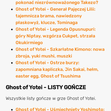
pokonać niezrównoważonego Takezo?
Ghost of Yotei - Generał Pajęczej Lilii:
tajemnicza brama, nawiedzony
płaskowyż, klucze, Tominaga
Ghost of Yotei - Legenda Opusnupuri:
góry Niptay, wzgórza Cukpet, strzała
Okukirmiego
Ghost of Yotei - Szkarłatne Kimono: nowa
zbroja, yuki mushi, muszki
Ghost of Yotei - Ostrze burzy:
zapomniana kapliczka, Jin Sakai, hełm,
easter egg, Ghost of Tsushima
Ghost of Yotei - LISTY GOŃCZE
Wszystkie listy gończe w grze Ghost of Yotei.
Ghost of Yotei - Uśmiechnięty Yoshimoto: