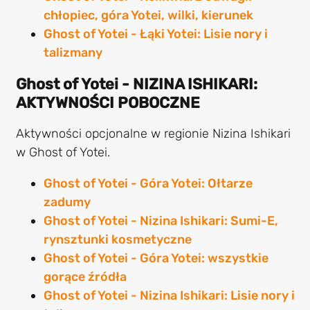
chłopiec, góra Yotei, wilki, kierunek
Ghost of Yotei - Łąki Yotei: Lisie nory i
talizmany
Ghost of Yotei - NIZINA ISHIKARI:
AKTYWNOŚCI POBOCZNE
Aktywności opcjonalne w regionie Nizina Ishikari
w Ghost of Yotei.
Ghost of Yotei - Góra Yotei: Ołtarze
zadumy
Ghost of Yotei - Nizina Ishikari: Sumi-E,
rynsztunki kosmetyczne
Ghost of Yotei - Góra Yotei: wszystkie
gorące źródła
Ghost of Yotei - Nizina Ishikari: Lisie nory i