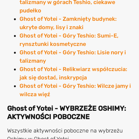
talizmany w górach Teshio, ciekawe
pudełko
Ghost of Yotei - Zamknięty budynek:
ukryte domy, lisy i znaki
Ghost of Yotei - Góry Teshio: Sumi-E,
rynsztunki kosmetyczne
Ghost of Yotei - Góry Teshio: Lisie nory i
talizmany
Ghost of Yotei - Relikwiarz współczucia:
jak się dostać, inskrypcja
Ghost of Yotei - Góry Teshio: Wilcze jamy i
wilcza więź
Ghost of Yotei - WYBRZEŻE OSHIMY:
AKTYWNOŚCI POBOCZNE
Wszystkie aktywności poboczne na wybrzeżu
Oshimy w Ghost of Yotei.