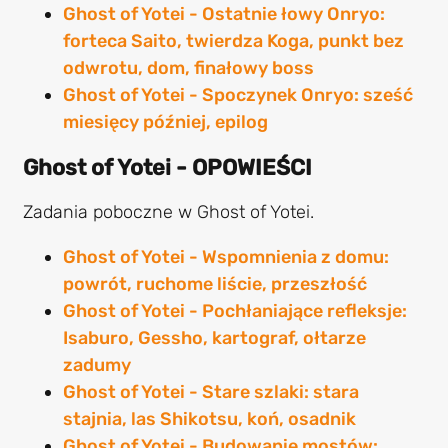
Ghost of Yotei - Ostatnie łowy Onryo:
forteca Saito, twierdza Koga, punkt bez
odwrotu, dom, finałowy boss
Ghost of Yotei - Spoczynek Onryo: sześć
miesięcy później, epilog
Ghost of Yotei - OPOWIEŚCI
Zadania poboczne w Ghost of Yotei.
Ghost of Yotei - Wspomnienia z domu:
powrót, ruchome liście, przeszłość
Ghost of Yotei - Pochłaniające refleksje:
Isaburo, Gessho, kartograf, ołtarze
zadumy
Ghost of Yotei - Stare szlaki: stara
stajnia, las Shikotsu, koń, osadnik
Ghost of Yotei - Budowanie mostów: