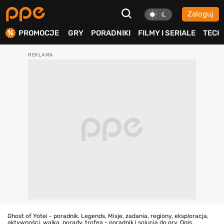
Zaloguj
ierdź
PROMOCJE
GRY
PORADNIKI
FILMY I SERIALE
TECH
Ghost of Yotei - poradnik. Legends, Misje, zadania, regiony, eksploracja,
aktywności, walka, porady, trofea - poradnik i solucja do gry. Opis,