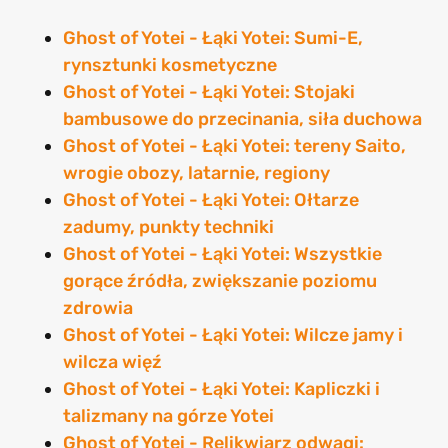
Ghost of Yotei - Łąki Yotei: Sumi-E,
rynsztunki kosmetyczne
Ghost of Yotei - Łąki Yotei: Stojaki
bambusowe do przecinania, siła duchowa
Ghost of Yotei - Łąki Yotei: tereny Saito,
wrogie obozy, latarnie, regiony
Ghost of Yotei - Łąki Yotei: Ołtarze
zadumy, punkty techniki
Ghost of Yotei - Łąki Yotei: Wszystkie
gorące źródła, zwiększanie poziomu
zdrowia
Ghost of Yotei - Łąki Yotei: Wilcze jamy i
wilcza więź
Ghost of Yotei - Łąki Yotei: Kapliczki i
talizmany na górze Yotei
Ghost of Yotei - Relikwiarz odwagi: