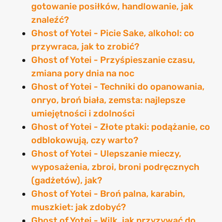
gotowanie posiłków, handlowanie, jak
znaleźć?
Ghost of Yotei - Picie Sake, alkohol: co
przywraca, jak to zrobić?
Ghost of Yotei - Przyśpieszanie czasu,
zmiana pory dnia na noc
Ghost of Yotei - Techniki do opanowania,
onryo, broń biała, zemsta: najlepsze
umiejętności i zdolności
Ghost of Yotei - Złote ptaki: podążanie, co
odblokowują, czy warto?
Ghost of Yotei - Ulepszanie mieczy,
wyposażenia, zbroi, broni podręcznych
(gadżetów), jak?
Ghost of Yotei - Broń palna, karabin,
muszkiet: jak zdobyć?
Ghost of Yotei - Wilk, jak przyzywać do