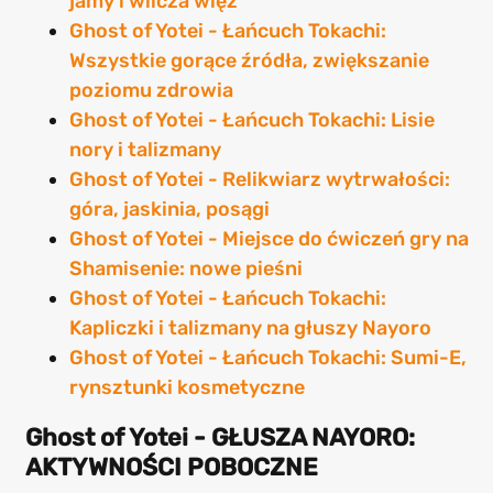
jamy i wilcza więź
Ghost of Yotei - Łańcuch Tokachi:
Wszystkie gorące źródła, zwiększanie
poziomu zdrowia
Ghost of Yotei - Łańcuch Tokachi: Lisie
nory i talizmany
Ghost of Yotei - Relikwiarz wytrwałości:
góra, jaskinia, posągi
Ghost of Yotei - Miejsce do ćwiczeń gry na
Shamisenie: nowe pieśni
Ghost of Yotei - Łańcuch Tokachi:
Kapliczki i talizmany na głuszy Nayoro
Ghost of Yotei - Łańcuch Tokachi: Sumi-E,
rynsztunki kosmetyczne
Ghost of Yotei - GŁUSZA NAYORO:
AKTYWNOŚCI POBOCZNE