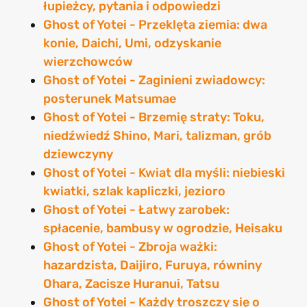
łupieżcy, pytania i odpowiedzi
Ghost of Yotei - Przeklęta ziemia: dwa
konie, Daichi, Umi, odzyskanie
wierzchowców
Ghost of Yotei - Zaginieni zwiadowcy:
posterunek Matsumae
Ghost of Yotei - Brzemię straty: Toku,
niedźwiedź Shino, Mari, talizman, grób
dziewczyny
Ghost of Yotei - Kwiat dla myśli: niebieski
kwiatki, szlak kapliczki, jezioro
Ghost of Yotei - Łatwy zarobek:
spłacenie, bambusy w ogrodzie, Heisaku
Ghost of Yotei - Zbroja ważki:
hazardzista, Daijiro, Furuya, równiny
Ohara, Zacisze Huranui, Tatsu
Ghost of Yotei - Każdy troszczy się o