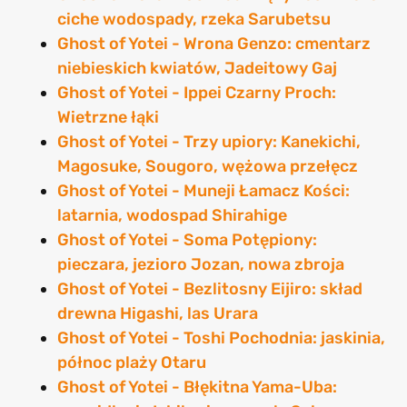
ciche wodospady, rzeka Sarubetsu
Ghost of Yotei - Wrona Genzo: cmentarz
niebieskich kwiatów, Jadeitowy Gaj
Ghost of Yotei - Ippei Czarny Proch:
Wietrzne łąki
Ghost of Yotei - Trzy upiory: Kanekichi,
Magosuke, Sougoro, wężowa przełęcz
Ghost of Yotei - Muneji Łamacz Kości:
latarnia, wodospad Shirahige
Ghost of Yotei - Soma Potępiony:
pieczara, jezioro Jozan, nowa zbroja
Ghost of Yotei - Bezlitosny Eijiro: skład
drewna Higashi, las Urara
Ghost of Yotei - Toshi Pochodnia: jaskinia,
północ plaży Otaru
Ghost of Yotei - Błękitna Yama-Uba: