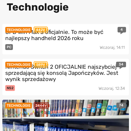
Technologie
4
TECHNOLOGIE
442V
GPD Win Max 3 oficjalnie. To może być
najlepszy handheld 2026 roku
PC
Wczoraj, 14:11
34
TECHNOLOGIE
589V
Nintendo Switch 2 OFICJALNIE najszybciej
sprzedającą się konsolą Japończyków. Jest
wynik sprzedażowy
NS2
Wczoraj, 12:34
74
TECHNOLOGIE
2444V