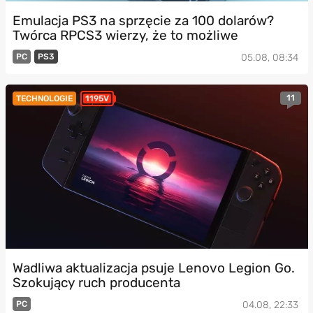
Emulacja PS3 na sprzęcie za 100 dolarów?
Twórca RPCS3 wierzy, że to możliwe
PC
PS3
05.08, 08:34
11
TECHNOLOGIE
1195V
Wadliwa aktualizacja psuje Lenovo Legion Go.
Szokujący ruch producenta
PC
04.08, 22:33