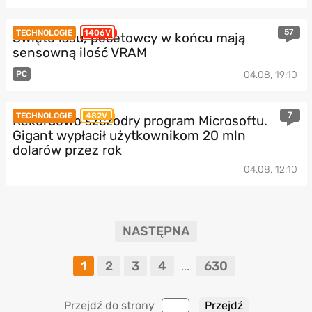
57
TECHNOLOGIE
1406V
Święto lasu, pecetowcy w końcu mają
sensowną ilość VRAM
PC
04.08, 19:10
7
TECHNOLOGIE
482V
Rekordowo szczodry program Microsoftu.
Gigant wypłacił użytkownikom 20 mln
dolarów przez rok
04.08, 12:10
NASTĘPNA
1
2
3
4
630
...
Przejdź do strony