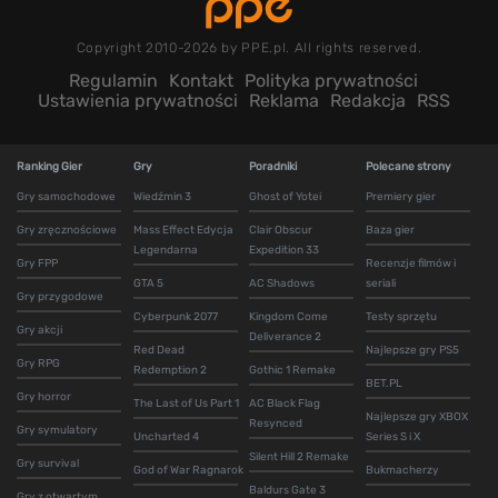
Copyright 2010-2026 by PPE.pl. All rights reserved.
Regulamin
Kontakt
Polityka prywatności
Ustawienia prywatności
Reklama
Redakcja
RSS
Ranking Gier
Gry
Poradniki
Polecane strony
Gry samochodowe
Wiedźmin 3
Ghost of Yotei
Premiery gier
Gry zręcznościowe
Mass Effect Edycja
Clair Obscur
Baza gier
Legendarna
Expedition 33
Gry FPP
Recenzje filmów i
GTA 5
AC Shadows
seriali
Gry przygodowe
Cyberpunk 2077
Kingdom Come
Testy sprzętu
Gry akcji
Deliverance 2
Red Dead
Najlepsze gry PS5
Gry RPG
Redemption 2
Gothic 1 Remake
BET.PL
Gry horror
The Last of Us Part 1
AC Black Flag
Najlepsze gry XBOX
Resynced
Gry symulatory
Uncharted 4
Series S i X
Silent Hill 2 Remake
Gry survival
God of War Ragnarok
Bukmacherzy
Baldurs Gate 3
Gry z otwartym