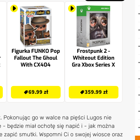
Figurka FUNKO Pop
Frostpunk 2 -
r
Fallout The Ghoul
Whiteout Edition
c
With CX404
Gra Xbox Series X
69.99 zł
359.99 zł
69.99 zł
359.99 zł
. Pokonując go w walce na pięści Lugos nie
e - będzie miał ochotę się napić i - jak można
zapić smutki. Wspomni Ci o swojej wiosce oraz