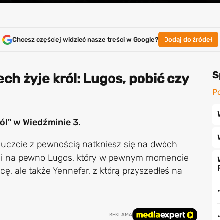
Chcesz częściej widzieć nasze treści w Google?
Dodaj do źródeł
S
ech żyje król: Lugos, pobić czy
Po
ról" w Wiedźminie 3.
 w uczcie z pewnością natkniesz się na dwóch
wróci na pewno Lugos, który w pewnym momencie
ę, ale także Yennefer, z którą przyszedłeś na
REKLAMA