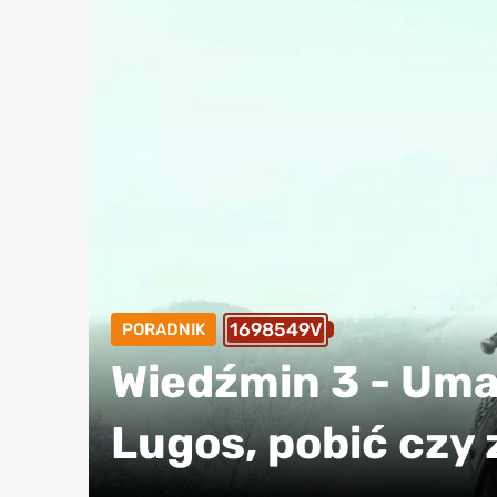
1698549V
PORADNIK
Wiedźmin 3 - Umarł
Lugos, pobić czy