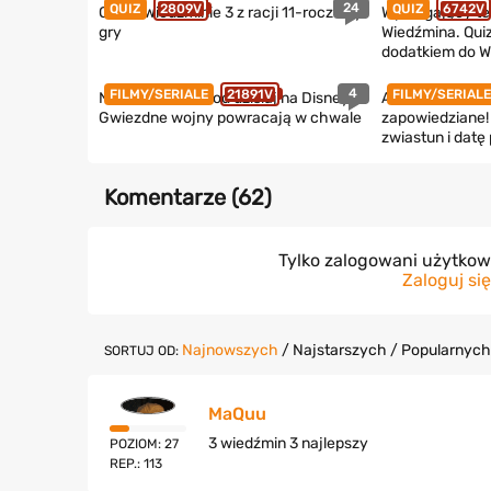
24
QUIZ
2809V
QUIZ
6742V
Quiz o Wiedźminie 3 z racji 11-rocznicy
Wymagający tes
gry
Wiedźmina. Qui
dodatkiem do W
4
FILMY/SERIALE
21891V
FILMY/SERIALE
Nowe Star Wars od dzisiaj na Disney+.
Assassin’s Cree
Gwiezdne wojny powracają w chwale
zapowiedziane! 
zwiastun i datę
Komentarze (
62
)
Tylko zalogowani użytko
Zaloguj się
Najnowszych
/
Najstarszych
/
Popularnych
SORTUJ OD:
MaQuu
3 wiedźmin 3 najlepszy
POZIOM: 27
REP.: 113