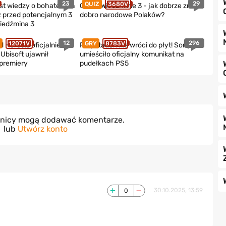
23
29
QUIZ
3680V
t wiedzy o bohaterach
Quiz o Wiedźminie 3 - jak dobrze znasz
z przed potencjalnym 3
dobro narodowe Polaków?
iedźmina 3
12
296
12071V
GRY
8783V
d Heredis oficjalnie
PlayStation nie wróci do płyt! Sony
Ubisoft ujawnił
umieściło oficjalny komunikat na
 premiery
pudełkach PS5
wnicy mogą dodawać komentarze.
lub
Utwórz konto
0
30.10.2025, 13:59