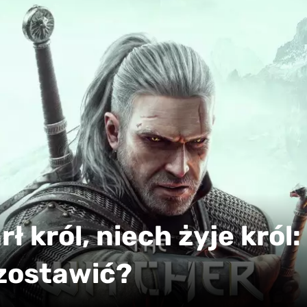
 król, niech żyje król:
 zostawić?