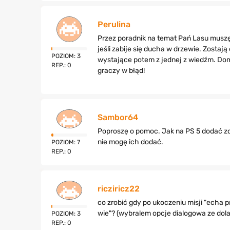
Perulina
Przez poradnik na temat Pań Lasu muszę
jeśli zabije się ducha w drzewie. Zostaj
POZIOM: 3
wystające potem z jednej z wiedźm. Doma
REP.: 0
graczy w błąd!
Sambor64
Poproszę o pomoc. Jak na PS 5 dodać zdo
nie mogę ich dodać.
POZIOM: 7
REP.: 0
ricziricz22
co zrobić gdy po ukoczeniu misji "echa pr
wie"? (wybralem opcje dialogowa ze dola
POZIOM: 3
REP.: 0