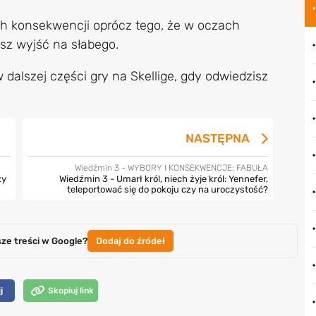
h konsekwencji oprócz tego, że w oczach
esz wyjść na słabego.
alszej części gry na Skellige, gdy odwiedzisz
NASTĘPNA
Wiedźmin 3 - WYBORY I KONSEKWENCJE: FABUŁA
zy
Wiedźmin 3 - Umarł król, niech żyje król: Yennefer,
teleportować się do pokoju czy na uroczystość?
sze treści w Google?
Dodaj do źródeł
j
Skopiuj link