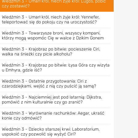
Wiedźmin 3 - Umarł król, niech żyje król: Lugos, pobić
czy zostawić?
Wiedźmin 3 - Umarł król, niech żyje król: Yennefer,
teleportować się do pokoju czy na uroczystość?
Wiedźmin 3 - Towarzysze broni, wszyscy kompani,
którzy mogą wspomóc Cię w walce z Dzikim Gonem
Wiedźmin 3 - Krajobraz po bitwie: pocieszenie Ciri,
walka na śnieżki czy picie alkoholu?
Wiedźmin 3 - Krajobraz po bitwie: Łysa Góra czy wizyta
u Emhyra, gdzie iść?
Wiedźmin 3 - Ostatnie przygotowania: Ciri z
czarodziejkami, wejść z nią czy puścić ją samą?
Wiedźmin 3 - Najciemniej jest pod latarnią: Dijkstra,
pomówić z nim kulturalnie czy go zranić?
Wiedźmin 3 - Wyrównanie rachunków: Aegar, ukraść
konie czy odmówić?
Wiedźmin 3 - Dziecko starszej krwi: Laboratorium,
uspokoić czy pozwolić się wyżyć Ciri?