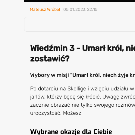
Mateusz Wróbel
| 05.01.2023, 22:15
Wiedźmin 3 - Umarł król, ni
zostawić?
Wybory w misji "Umarł król, niech żyje k
Po dotarciu na Skellige i wzięciu udziału
jarlów, którzy będą się kłócić. Uwagę z
zacznie obrażać nie tylko swojego rozmówc
uroczystość. Możesz:
Wybrane okazje dla Ciebie