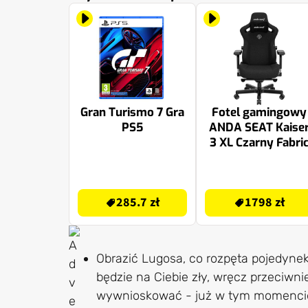
Gran Turismo 7 Gra
Fotel gamingowy
PS5
ANDA SEAT Kaise
3 XL Czarny Fabri
285.7 zł
1798 zł
285.7 zł
1798 zł
Obrazić Lugosa, co rozpęta pojedynek
będzie na Ciebie zły, wręcz przeciwni
wywnioskować - już w tym momencie 