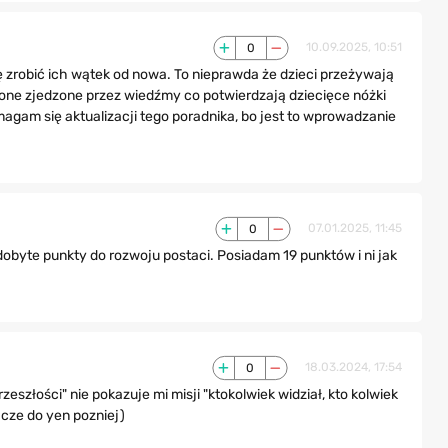
0
10.09.2025, 10:51
 zrobić ich wątek od nowa. To nieprawda że dzieci przeżywają
ą one zjedzone przez wiedźmy co potwierdzają dziecięce nóżki
gam się aktualizacji tego poradnika, bo jest to wprowadzanie
0
07.01.2025, 11:45
byte punkty do rozwoju postaci. Posiadam 19 punktów i ni jak
0
18.03.2024, 17:54
zeszłości" nie pokazuje mi misji "ktokolwiek widział, kto kolwiek
cze do yen pozniej)