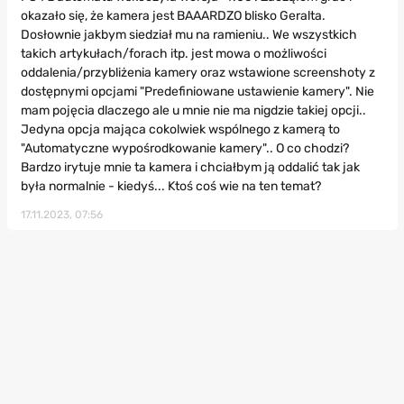
okazało się, że kamera jest BAAARDZO blisko Geralta.
Dosłownie jakbym siedział mu na ramieniu.. We wszystkich
takich artykułach/forach itp. jest mowa o możliwości
oddalenia/przybliżenia kamery oraz wstawione screenshoty z
dostępnymi opcjami "Predefiniowane ustawienie kamery". Nie
mam pojęcia dlaczego ale u mnie nie ma nigdzie takiej opcji..
Jedyna opcja mająca cokolwiek wspólnego z kamerą to
"Automatyczne wypośrodkowanie kamery".. O co chodzi?
Bardzo irytuje mnie ta kamera i chciałbym ją oddalić tak jak
była normalnie - kiedyś... Ktoś coś wie na ten temat?
17.11.2023, 07:56
Impuls
0
POZIOM:
10
REP.:
0
Kuusmir
Trochę czasu minęło ale jest opcja w
ustawieniach rozgrywki jak coś. Jest tam kilka suwaków i
jeden z nich zmienia odległość kamery
21.08.2024, 23:40