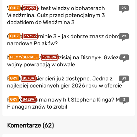
Wymagający test wiedzy o bohaterach
23
QUIZ
6725V
Wiedźmina. Quiz przed potencjalnym 3
dodatkiem do Wiedźmina 3
Quiz o Wiedźminie 3 - jak dobrze znasz dobro
29
QUIZ
3672V
narodowe Polaków?
Nowe Star Wars od dzisiaj na Disney+. Gwiezdne
4
FILMY/SERIALE
17889V
wojny powracają w chwale
PS Plus na sierpień już dostępne. Jedna z
31
GRY
8570V
najlepiej ocenianych gier 2026 roku w ofercie
Prime Video ma nowy hit Stephena Kinga? Mike
3
GRY
8429V
Flanagan znów to zrobił
Komentarze (
62
)