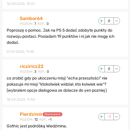
10.09.2025, 10:51
Sambor64
0
POZIOM:
7
REP.:
0
Poproszę o pomoc. Jak na PS 5 dodać zdobyte punkty do
rozwoju postaci. Posiadam 19 punktów i ni jak nie mogę ich
dodać.
07.01.2025, 11:45
ricziricz22
0
POZIOM:
3
REP.:
0
co zrobić gdy po ukoczeniu misji "echa przeszłości" nie
pokazuje mi misji "ktokolwiek widział, kto kolwiek wie"?
(wybralem opcje dialogowa ze dolacze do yen pozniej)
18.03.2024, 17:54
Pierdzimir
Zbanowany
-1
POZIOM:
12
REP.:
-1
Gothic jest podróbką Wiedźmina.