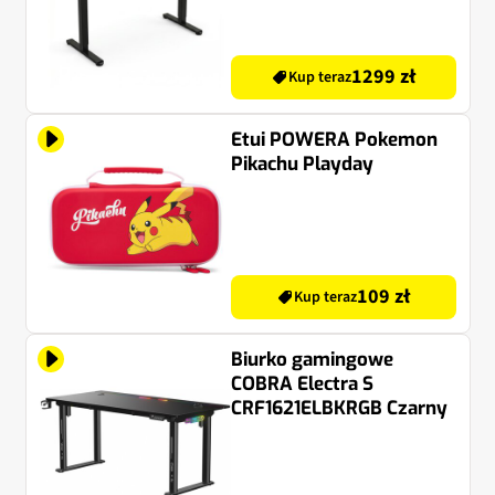
GK960K Gateron Pro Red
Czarno-szary + Mysz
MAD DOG GM805 Czarny
1299 zł
Kup teraz
Etui POWERA Pokemon
Pikachu Playday
109 zł
Kup teraz
Biurko gamingowe
COBRA Electra S
CRF1621ELBKRGB Czarny