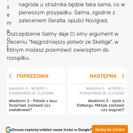
nagroda u strażnika będzie taka sama, co w
pierwszym przypadku. Salma, zgodnie z
zaleceniem Geralta, opuści Novigrad.
Oszczędzenie Salmy daje Ci silny argument w
zleceniu "Najgroźniejszy potwór ze Skellige", w
którym możesz przemówić zwierzętom do
rozsądku.
POPRZEDNIA
NASTĘPNA
Wiedźmin 3 - WYBORY I
Wiedźmin 3 - WYBORY I
KONSEKWENCJE: ZLECENIA
KONSEKWENCJE: ZLECENIA
Wiedźmin 3 - Potwór z lasu:
Wiedźmin 3 - Upiór z
Scoia'tael, zostawić czy
Eldbergu: Mikkjal, zostawić
zaatakować?
czy wygnać?
Dodaj do źródeł
Chcesz częściej widzieć nasze treści w Google?