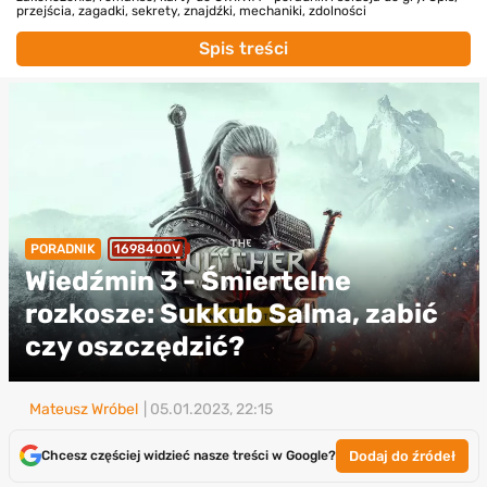
przejścia, zagadki, sekrety, znajdźki, mechaniki, zdolności
Spis treści
PORADNIK
1698400V
Wiedźmin 3 - Śmiertelne
rozkosze: Sukkub Salma, zabić
czy oszczędzić?
Mateusz Wróbel
| 05.01.2023, 22:15
Dodaj do źródeł
Chcesz częściej widzieć nasze treści w Google?