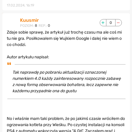
17.02.2024, 16:19
Kuusmir
0
POZIOM:
8
REP.:
0
Zdaje sobie sprawę, że artykuł już trochę czasu ma ale coś mi
tu nie gra. Posiłkowałem się Wujkiem Google i dalej nie wiem o
co chodzi.
Autor artykułu napisał:
Tak naprawdę po pobraniu aktualizacji oznaczonej
numerkiem 4.0 każdy zainteresowany rozpocznie zabawę
z nową formą obserwowania bohatera, lecz zapewne nie
każdemu przypadnie ona do gustu
No i właśnie mam taki problem, że po jakimś czasie wróciłem do
ogrzewania kotleta przy Wieśku. Po czystej instalacji na konsoli
PS4 z automatu wskoczyła wersja "4.06". Zacząłem grać i