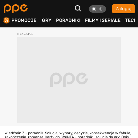
Zaloguj
ierdź
PROMOCJE
GRY
PORADNIKI
FILMY I SERIALE
TECH
Wiedźmin 3 - poradnik. Solucja, wybory, decyzje, konsekwencje w fabule,
zakończenia, romanse, karty do GWINTA - poradnik i solucja do gry. Opis,