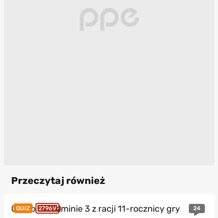
Przeczytaj również
Quiz o Wiedźminie 3 z racji 11-rocznicy gry
24
QUIZ
2796V