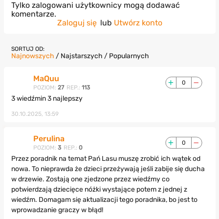
Tylko zalogowani użytkownicy mogą dodawać
komentarze.
Zaloguj się
lub
Utwórz konto
SORTUJ OD:
Najnowszych
/
Najstarszych
/
Popularnych
MaQuu
0
POZIOM:
27
REP.:
113
3 wiedźmin 3 najlepszy
30.10.2025, 13:59
Perulina
0
POZIOM:
3
REP.:
0
Przez poradnik na temat Pań Lasu muszę zrobić ich wątek od
nowa. To nieprawda że dzieci przeżywają jeśli zabije się ducha
w drzewie. Zostają one zjedzone przez wiedźmy co
potwierdzają dziecięce nóżki wystające potem z jednej z
wiedźm. Domagam się aktualizacji tego poradnika, bo jest to
wprowadzanie graczy w błąd!