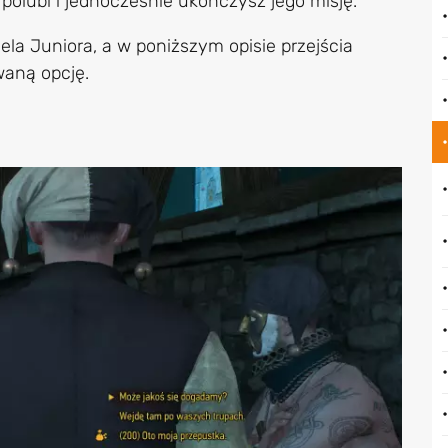
polubi i jednocześnie ukończysz jego misję.
ela Juniora, a w poniższym opisie przejścia
waną opcję.