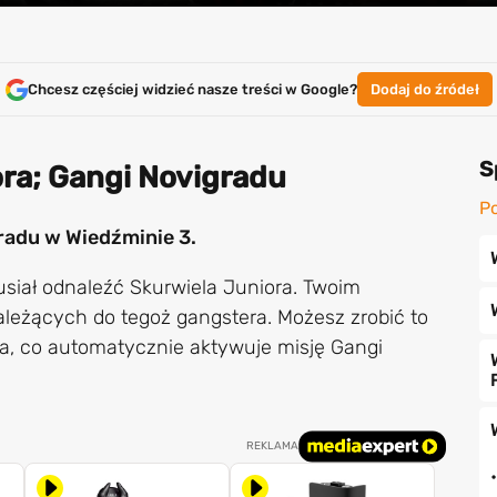
Chcesz częściej widzieć nasze treści w Google?
Dodaj do źródeł
S
ra; Gangi Novigradu
Po
radu w Wiedźminie 3.
usiał odnaleźć Skurwiela Juniora. Twoim
leżących do tegoż gangstera. Możesz zrobić to
, co automatycznie aktywuje misję Gangi
REKLAMA