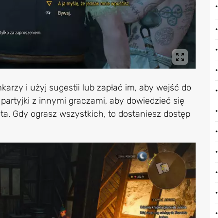
arzy i użyj sugestii lub zapłać im, aby wejść do
partyjki z innymi graczami, aby dowiedzieć się
nta. Gdy ograsz wszystkich, to dostaniesz dostęp