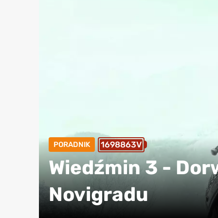
1698863V
PORADNIK
Wiedźmin 3 - Dor
Novigradu