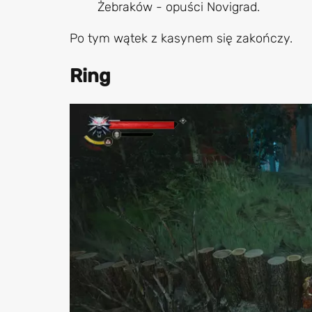
Żebraków - opuści Novigrad.
Po tym wątek z kasynem się zakończy.
Ring