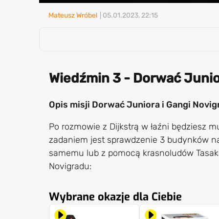
Mateusz Wróbel
| 05.01.2023, 22:15
Wiedźmin 3 - Dorwać Junio
Opis misji Dorwać Juniora i Gangi Novig
Po rozmowie z Dijkstrą w łaźni będziesz m
zadaniem jest sprawdzenie 3 budynków na
samemu lub z pomocą krasnoludów Tasaka
Novigradu:
Wybrane okazje dla Ciebie