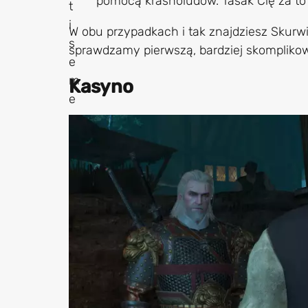
pomocą krasnoludów. Tasak Cię za to 
W obu przypadkach i tak znajdziesz Skurwi
sprawdzamy pierwszą, bardziej skompliko
Kasyno