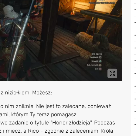
z niziołkiem. Możesz:
 o nim zniknie. Nie jest to zalecane, ponieważ
ami, którym Ty teraz pomagasz.
we zadanie o tytule "Honor złodzieja". Podczas
 miecz, a Rico - zgodnie z zaleceniami Króla