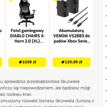
p
Fotel gamingowy
Akumulatory
DIABLO CHAIRS X-
VENOM VS2883 do
Horn 2.0 (XL)
padów Xbox Series
Czarny
X/S & One 2szt
1100mAh + 3m
1039 zł
129.99 zł
kabel Czarny
1039 zł
129.99 zł
mu sprawdzisz przedsiębiorstwa Skurwiela
kończy się niepowodzeniem, ale będziesz mógł
ez rozlewu krwi.
sz zmuszony rozwalić biznesy Skurwiela Juniora z