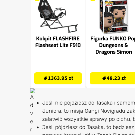
Kokpit FLASHFIRE
Figurka FUNKO Po
Flashseat Lite F910
Dungeons &
Dragons Simon
1363.95 zł
48.23 zł
1363.95 zł
48.23 zł
Jeśli nie pójdziesz do Tasaka i same
Juniora, to misja Gangi Novigradu za
załatwić wszystkie sprawy po cichu, b
Jeśli pójdziesz do Tasaka, to będzie