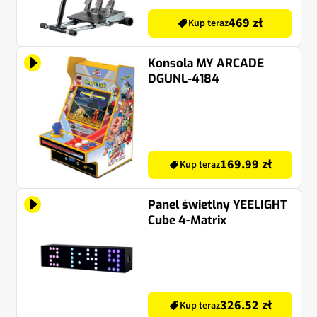
469 zł
Kup teraz
Konsola MY ARCADE
DGUNL-4184
169.99 zł
Kup teraz
Panel świetlny YEELIGHT
Cube 4-Matrix
326.52 zł
Kup teraz