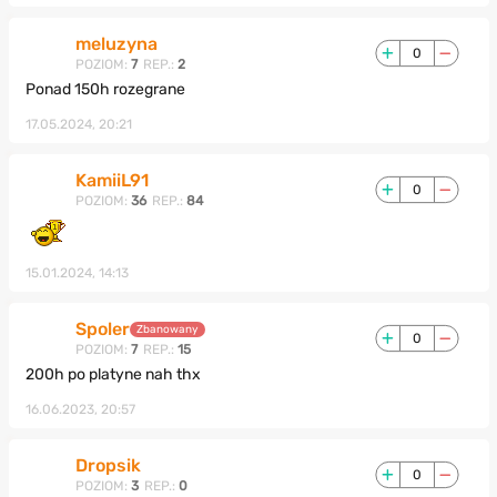
meluzyna
0
POZIOM:
7
REP.:
2
Ponad 150h rozegrane
17.05.2024, 20:21
KamiiL91
0
POZIOM:
36
REP.:
84
15.01.2024, 14:13
Spoler
Zbanowany
0
POZIOM:
7
REP.:
15
200h po platyne nah thx
16.06.2023, 20:57
Dropsik
0
POZIOM:
3
REP.:
0