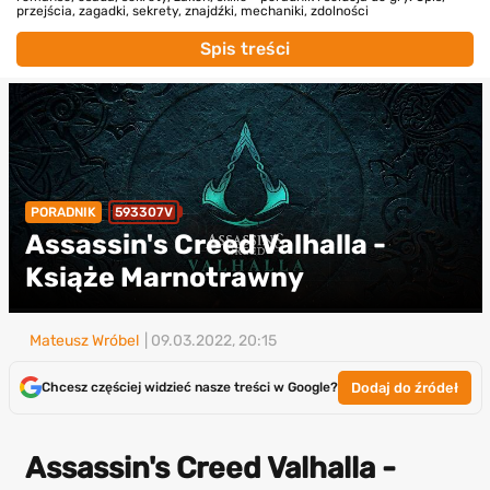
przejścia, zagadki, sekrety, znajdźki, mechaniki, zdolności
Spis treści
PORADNIK
593307V
Assassin's Creed Valhalla -
Książe Marnotrawny
Mateusz Wróbel
| 09.03.2022, 20:15
Dodaj do źródeł
Chcesz częściej widzieć nasze treści w Google?
Assassin's Creed Valhalla -