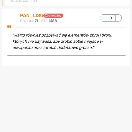
16.12.2020, 14:28
PAN_LISU
Zbanowany
0
POZIOM:
71
REP.:
14881
"Warto również pozbywać się elementów zbroi i broni,
których nie używasz, aby zrobić sobie miejsce w
ekwipunku oraz zarobić dodatkowe grosze."
tak to jest jak się nieudolnie przepisuje.
Ile razy jeszcze się ośmieszycie swoje "redaktorstwo"?
NIE DA SIĘ sprzedać/pozbyć zebranych/otrzymanych
elementów zbroi i broni!
Jest ich na szczęście(?) na tyle mało, że to nie przeszkadza.
Każda z nich też jest unikalna.
Ale nie zmienia to faktu, że co krok, pokazujesz jak "grałeś"
mając "pojęcie" o PODSTAWACH tej gry.
"Drugim sposobem zbierania surowców jest zbieranie