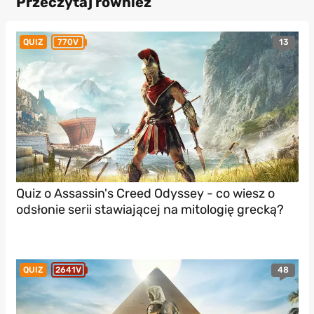
Przeczytaj również
13
QUIZ
770V
Quiz o Assassin's Creed Odyssey - co wiesz o
odsłonie serii stawiającej na mitologię grecką?
48
QUIZ
2641V