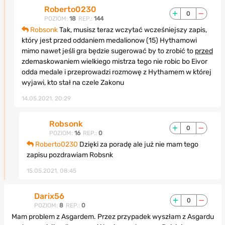
Roberto0230
0
POZIOM:
18
REP.:
144
Robsonk
Tak, musisz teraz wczytać wcześniejszy zapis,
który jest przed oddaniem medalionow (15) Hythamowi
mimo nawet jeśli gra będzie sugerować by to zrobić to
przed
zdemaskowaniem wielkiego mistrza tego nie robic bo Eivor
odda medale i przeprowadzi rozmowę z Hythamem w której
wyjawi, kto stał na czele Zakonu
14.05.2021, 20:29
Robsonk
0
POZIOM:
16
REP.:
0
Roberto0230
Dzięki za poradę ale już nie mam tego
zapisu pozdrawiam Robsnk
15.05.2021, 08:45
Darix56
0
POZIOM:
8
REP.:
0
Mam problem z Asgardem. Przez przypadek wyszłam z Asgardu