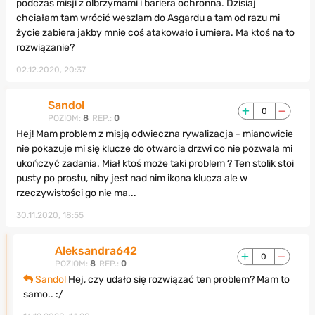
podczas misji z olbrzymami i bariera ochronna. Dzisiaj
chciałam tam wrócić weszlam do Asgardu a tam od razu mi
życie zabiera jakby mnie coś atakowało i umiera. Ma ktoś na to
rozwiązanie?
02.12.2020, 20:37
Sandol
0
POZIOM:
8
REP.:
0
Hej! Mam problem z misją odwieczna rywalizacja - mianowicie
nie pokazuje mi się klucze do otwarcia drzwi co nie pozwala mi
ukończyć zadania. Miał ktoś może taki problem ? Ten stolik stoi
pusty po prostu, niby jest nad nim ikona klucza ale w
rzeczywistości go nie ma...
30.11.2020, 18:55
Aleksandra642
0
POZIOM:
8
REP.:
0
Sandol
Hej, czy udało się rozwiązać ten problem? Mam to
samo.. :/