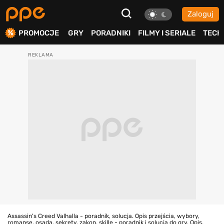
Zaloguj
ierdź
PROMOCJE
GRY
PORADNIKI
FILMY I SERIALE
TECH
Assassin's Creed Valhalla - poradnik, solucja. Opis przejścia, wybory,
romanse, osada, sekrety, zakon, skille - poradnik i solucja do gry. Opis,