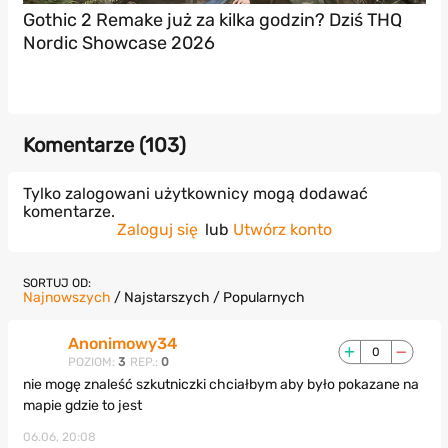
Gothic 2 Remake już za kilka godzin? Dziś THQ
Nordic Showcase 2026
Komentarze (
103
)
Tylko zalogowani użytkownicy mogą dodawać
komentarze.
Zaloguj się
lub
Utwórz konto
SORTUJ OD:
Najnowszych
/
Najstarszych
/
Popularnych
Anonimowy34
0
POZIOM:
3
REP.:
0
nie mogę znaleść szkutniczki chciałbym aby było pokazane na
mapie gdzie to jest
06.06, 20:08