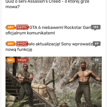
Quiz o serii Assassin's Creed - o której grze
mowa?
Gameplay z GTA 6 niebawem! Rockstar Games z
183
GRY
8899V
oficjalnym komunikatem!
PS5 otrzymało aktualizację! Sony wprowadza
69
GRY
8192V
nową funkcję
39
GRY
7932V