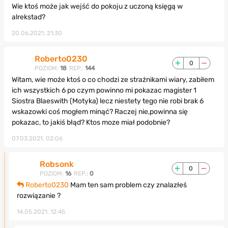
Wie ktoś może jak wejść do pokoju z uczoną księgą w
alrekstad?
20.06.2021, 21:30
Roberto0230
0
POZIOM:
18
REP.:
144
Witam, wie może ktoś o co chodzi ze strażnikami wiary, zabiłem
ich wszystkich 6 po czym powinno mi pokazac magister 1
Siostra Blaeswith (Motyka) lecz niestety tego nie robi brak 6
wskazowki coś mogłem minąć? Raczej nie,powinna się
pokazac, to jakiś błąd? Ktos moze miał podobnie?
07.03.2021, 02:06
Robsonk
0
POZIOM:
16
REP.:
0
Roberto0230
Mam ten sam problem czy znalazłeś
rozwiązanie ?
14.05.2021, 12:45