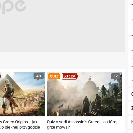
48
12
QUIZ
3332V
s Creed Origins - jak
Quiz o serii Assassin's Creed - o której
 o pięknej przygodzie
grze mowa?