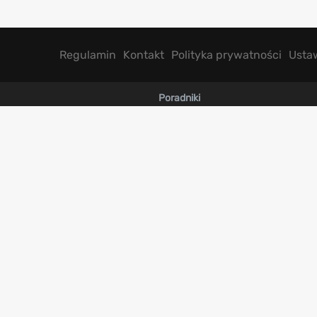
Regulamin
Kontakt
Polityka prywatności
Usta
Poradniki
Ghost of Yotei
a Legendarna
Clair Obscur Expedition 33
AC Shadows
Kingdom Come Deliverance 2
ion 2
Gothic 1 Remake
t 1
AC Black Flag Resynced
Silent Hill 2 Remake
rok
Baldurs Gate 3
alhalla
Hogwarts Legacy
Wiedźmin 3