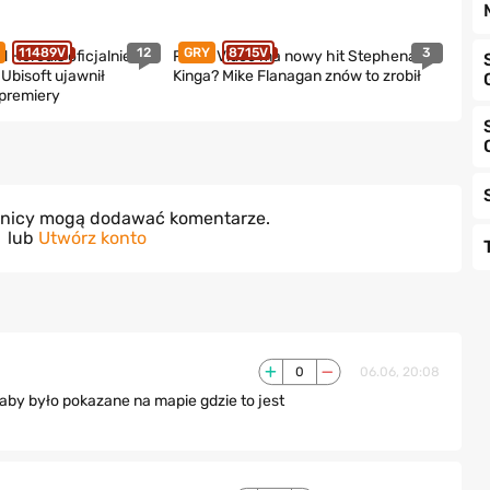
12
3
11489V
GRY
8715V
d Heredis oficjalnie
Prime Video ma nowy hit Stephena
Ubisoft ujawnił
Kinga? Mike Flanagan znów to zrobił
 premiery
wnicy mogą dodawać komentarze.
lub
Utwórz konto
0
06.06, 20:08
aby było pokazane na mapie gdzie to jest