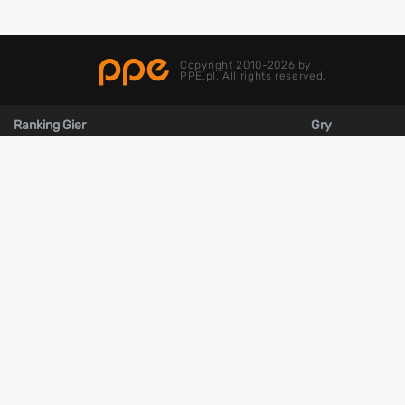
Copyright 2010-2026 by
PPE.pl. All rights reserved.
Ranking Gier
Gry
Gry samochodowe
Wiedźmin 3
Gry zręcznościowe
Mass Effect Edycj
Gry FPP
GTA 5
Gry przygodowe
Cyberpunk 2077
Gry akcji
Red Dead Redempt
Gry RPG
The Last of Us Par
Gry horror
Uncharted 4
Gry symulatory
God of War Ragna
Gry survival
Assassin's Creed V
Gry z otwartym światem
Disco Elysium