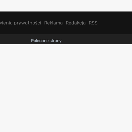
wienia prywatności
Reklama
Redakcja
RSS
Polecane strony
Premiery gier
Baza gier
Recenzje filmów i seriali
Testy sprzętu
Najlepsze gry PS5
BET.PL
Najlepsze gry XBOX Series S i X
Bukmacherzy
Kod promocyjny Fortuna