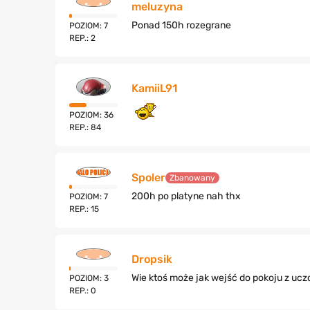
meluzyna
Ponad 150h rozegrane
POZIOM: 7
REP.: 2
KamiiL91
POZIOM: 36
REP.: 84
Spoler
Zbanowany
200h po platyne nah thx
POZIOM: 7
REP.: 15
Dropsik
Wie ktoś może jak wejść do pokoju z ucz
POZIOM: 3
REP.: 0