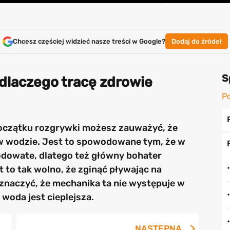
Chcesz częściej widzieć nasze treści w Google?
Dodaj do źródeł
S
 dlaczego tracę zdrowie
Po
 początku rozgrywki możesz zauważyć, że
 w wodzie. Jest to spowodowane tym, że w
 lodowate, dlatego też główny bohater
 to tak wolno, że zginąć pływając na
aznaczyć, że mechanika ta nie występuje w
woda jest cieplejsza.
NASTĘPNA