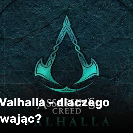
Valhalla - dlaczego
ywając?