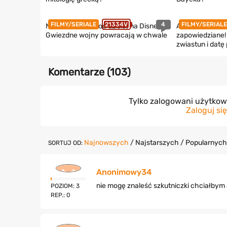
4
FILMY/SERIALE
21334V
FILMY/SERIALE
Nowe Star Wars od dzisiaj na Disney+.
Assassin’s Cree
Gwiezdne wojny powracają w chwale
zapowiedziane! 
zwiastun i datę
Komentarze (
103
)
Tylko zalogowani użytko
Zaloguj się
Najnowszych
/
Najstarszych
/
Popularnych
SORTUJ OD:
Anonimowy34
nie mogę znaleść szkutniczki chciałbym 
POZIOM: 3
REP.: 0