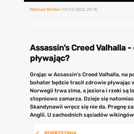
Mateusz Wróbel
| 09.03.2022, 20:15
Assassin's Creed Valhalla -
pływając?
Grając w Assassin's Creed Valhalla, na
bohater będzie tracił zdrowie pływając
Norwegii trwa zima, a jeziora i rzeki są
stopniowo zamarza. Dzieje się natomiast
Skandynawii wręcz się nie da. Pragnę z
Anglii. U zachodnich sąsiadów wikingów 
POPRZEDNIA