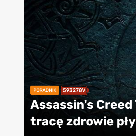
593278V
PORADNIK
Assassin's Creed 
tracę zdrowie pł