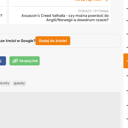
PORADY I PYTANIA
w?
Assassin's Creed Valhalla - czy można powrócić do
Anglii/Norwegii w dowolnym czasie?
sze treści w Google?
Dodaj do źródeł
j
Skopiuj link
ekrety
questy