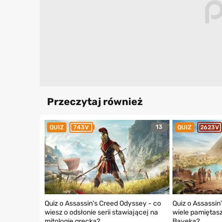
Przeczytaj również
13
QUIZ
743V
QUIZ
2623V
Quiz o Assassin's Creed Odyssey - co
Quiz o Assassin'
wiesz o odsłonie serii stawiającej na
wiele pamiętasz
mitologię grecką?
Bayeka?