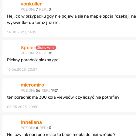
vonkoller
POZIOM:
7
REP.:
0
Hej, co w przypadku gdy nie pojawia się na mapie opcja "czekaj" n
wyświetlała, a teraz już nie.
14.08.2023, 14:15
Spoler
Zbanowany
POZIOM:
7
REP.:
15
Piekny poradnik piekna gra
16.06.2023, 20:57
micromiro
POZIOM:
56
REP.:
1421
ten poradnik ma 300 koła viewsów, czy liczyć nie potrafię?
05.05.2023, 20:50
Inneliana
POZIOM:
6
REP.:
0
Hej czy jak porzucę misje to będę mogła do niej wrócić ?