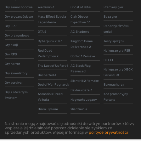
Gry samochodowe
Wiedźmin 3
Ghost of Yotei
Premiery gier
Gry zręcznościowe
Mass Effect Edycja
Clair Obscur
Baza gier
Legendarna
Expedition 33
Gry FPP
Recenzje filmów i
GTA 5
AC Shadows
seriali
Gry przygodowe
Cyberpunk 2077
Kingdom Come
Testy sprzętu
Gry akcji
Deliverance 2
Red Dead
Najlepsze gry PS5
Gry RPG
Redemption 2
Gothic 1 Remake
BET.PL
Gry horror
The Last of Us Part 1
AC Black Flag
Najlepsze gry XBOX
Resynced
Gry symulatory
Uncharted 4
Series S i X
Silent Hill 2 Remake
Gry survival
God of War Ragnarok
Bukmacherzy
Baldurs Gate 3
Gry z otwartym
Assassin's Creed
Kod promocyjny
światem
Valhalla
Hogwarts Legacy
Fortuna
Disco Elysium
Wiedźmin 3
Na stronie mogą znajdować się odnośniki do witryn partnerów, którzy
wspierają jej działalność poprzez dzielenie się zyskiem ze
sprzedanych produktów. Więcej informacji w
polityce prywatności