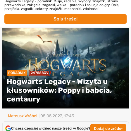
Hogwarts Legacy - poradnik. Misje, zadania, wybory, znajdźki, strony
przewodnika, zaklęcia, zagadki, walka - poradnik i solucja do gry. Opis,
przejścia, zagadki, sekrety, znajdźki, mechaniki, zdolności
Spis treści
PORADNIK
2475883V
Hogwarts Legacy - Wizyta u
kłusowników: Poppy i babcia,
centaury
Mateusz Wróbel
| 05.05.2023, 17:43
Dodaj do źródeł
Chcesz częściej widzieć nasze treści w Google?