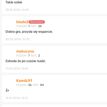
Takie sobie
28.10.2024, 14:49
blade2
Zbanowany
POZIOM:
7
REP.:
25
Dobra gra, przyda się wsparcie.
20.05.2024, 10:32
meluzyna
POZIOM:
7
REP.:
2
Szkoda że po czasie nudzi.
17.05.2024, 15:49
KamiiL91
POZIOM:
36
REP.:
84
👍
15.01.2024, 14:12