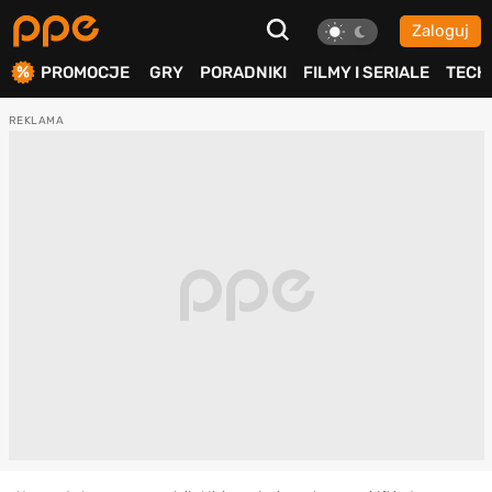
Zaloguj
ierdź
PROMOCJE
GRY
PORADNIKI
FILMY I SERIALE
TECH