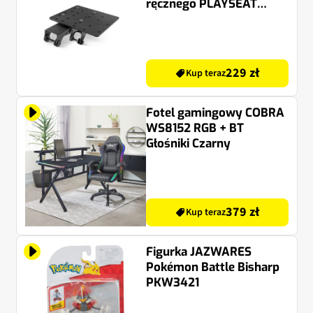
ręcznego PLAYSEAT
R.AC.00184
229 zł
Kup teraz
Fotel gamingowy COBRA
WS8152 RGB + BT
Głośniki Czarny
379 zł
Kup teraz
Figurka JAZWARES
Pokémon Battle Bisharp
PKW3421