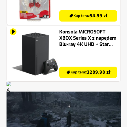
54.99 zł
Kup teraz
Konsola MICROSOFT
XBOX Series X z napędem
Blu-ray 4K UHD + Star
Wars Jedi: Ocalały Gra
XBOX ONE
3289.98 zł
Kup teraz