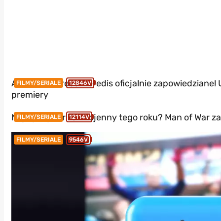
Assassin’s Creed Heredis oficjalnie zapowiedziane! 
FILMY/SERIALE
12846V
premiery
Najlepszy thriller wojenny tego roku? Man of War 
FILMY/SERIALE
12114V
FILMY/SERIALE
9546V