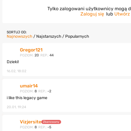
Tylko zalogowani użytkownicy mogą 
Zaloguj się
lub
Utwórz
SORTUJ OD:
Najnowszych
/
Najstarszych
/
Popularnych
Gregor121
POZIOM:
20
REP.:
44
Dzieki!
16.02, 18:02
umair14
POZIOM:
8
REP.:
-2
i like this legacy game
20.01, 19:24
Vizjersite
Zbanowany
POZIOM:
8
REP.:
-5