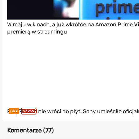
W maju w kinach, a już wkrótce na Amazon Prime Vi
premierą w streamingu
PlayStation nie wróci do płyt! Sony umieściło ofic
GRY
9325V
Komentarze (
77
)