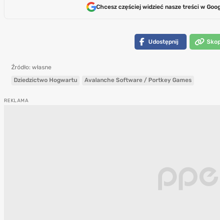
Chcesz częściej widzieć nasze treści w Goo
Udostępnij
Skopi
Źródło: własne
Dziedzictwo Hogwartu
Avalanche Software / Portkey Games