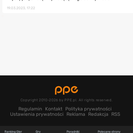
19.03.2023, 17:22
Copyright 2010-2026 by PPE.pl. All rights reserved.
Regulamin
Kontakt
Polityka prywatności
Ustawienia prywatności
Reklama
Redakcja
RSS
Ranking Gier
Gry
Poradniki
Polecane strony