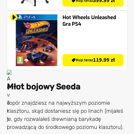
599.99 zł
Kup teraz
Hot Wheels Unleashed
Gra PS4
119.99 zł
Kup teraz
Młot bojowy Seeda
Topór znajdziesz na najwyższym poziomie
klasztoru, skąd dostaniesz się po linach (mijałeś
je, gdy rozwalałeś drewnianą barykadę
prowadzącą do środkowego poziomu klasztoru).