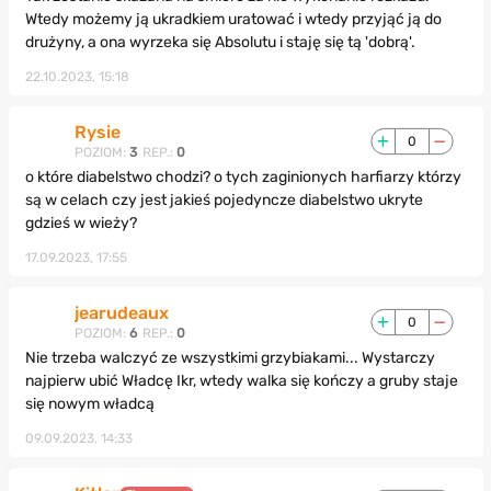
Wtedy możemy ją ukradkiem uratować i wtedy przyjąć ją do
drużyny, a ona wyrzeka się Absolutu i staję się tą 'dobrą'.
22.10.2023, 15:18
Rysie
0
POZIOM:
3
REP.:
0
o które diabelstwo chodzi? o tych zaginionych harfiarzy którzy
są w celach czy jest jakieś pojedyncze diabelstwo ukryte
gdzieś w wieży?
17.09.2023, 17:55
jearudeaux
0
POZIOM:
6
REP.:
0
Nie trzeba walczyć ze wszystkimi grzybiakami... Wystarczy
najpierw ubić Władcę Ikr, wtedy walka się kończy a gruby staje
się nowym władcą
09.09.2023, 14:33