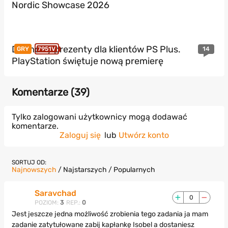
Nordic Showcase 2026
Darmowy prezenty dla klientów PS Plus.
14
GRY
7951V
PlayStation świętuje nową premierę
Komentarze (
39
)
Tylko zalogowani użytkownicy mogą dodawać
komentarze.
Zaloguj się
lub
Utwórz konto
SORTUJ OD:
Najnowszych
/
Najstarszych
/
Popularnych
Saravchad
0
POZIOM:
3
REP.:
0
Jest jeszcze jedna możliwość zrobienia tego zadania ja mam
zadanie zatytułowane zabij kapłankę Isobel a dostaniesz