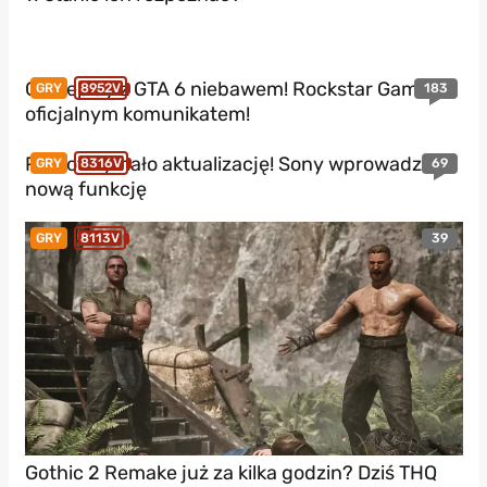
Gameplay z GTA 6 niebawem! Rockstar Games z
183
GRY
8952V
oficjalnym komunikatem!
PS5 otrzymało aktualizację! Sony wprowadza
69
GRY
8316V
nową funkcję
39
GRY
8113V
Gothic 2 Remake już za kilka godzin? Dziś THQ