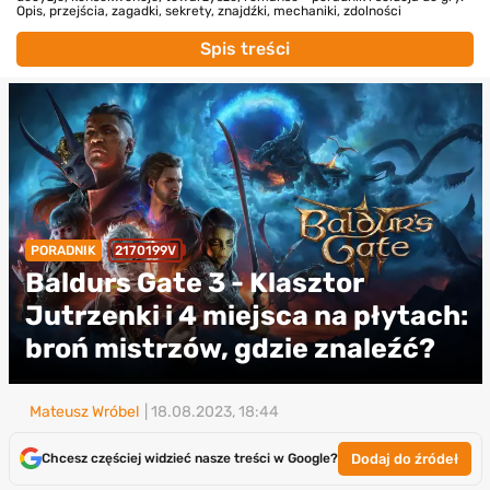
Opis, przejścia, zagadki, sekrety, znajdźki, mechaniki, zdolności
Spis treści
PORADNIK
2170199V
Baldurs Gate 3 - Klasztor
Jutrzenki i 4 miejsca na płytach:
broń mistrzów, gdzie znaleźć?
Mateusz Wróbel
| 18.08.2023, 18:44
Dodaj do źródeł
Chcesz częściej widzieć nasze treści w Google?