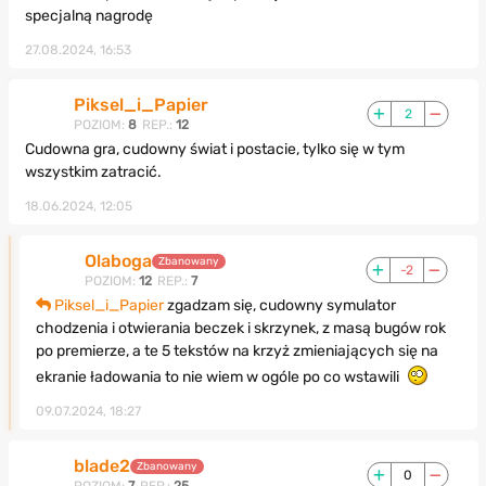
specjalną nagrodę
27.08.2024, 16:53
Piksel_i_Papier
2
POZIOM:
8
REP.:
12
Cudowna gra, cudowny świat i postacie, tylko się w tym
wszystkim zatracić.
18.06.2024, 12:05
Olaboga
Zbanowany
-2
POZIOM:
12
REP.:
7
Piksel_i_Papier
zgadzam się, cudowny symulator
chodzenia i otwierania beczek i skrzynek, z masą bugów rok
po premierze, a te 5 tekstów na krzyż zmieniających się na
ekranie ładowania to nie wiem w ogóle po co wstawili
09.07.2024, 18:27
blade2
Zbanowany
0