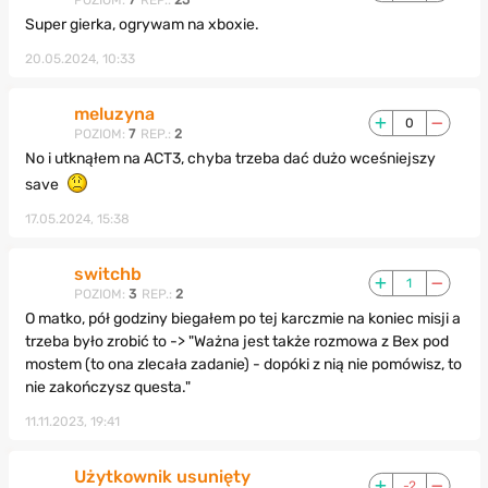
POZIOM:
7
REP.:
25
Super gierka, ogrywam na xboxie.
20.05.2024, 10:33
meluzyna
0
POZIOM:
7
REP.:
2
No i utknąłem na ACT3, chyba trzeba dać dużo wceśniejszy
save
17.05.2024, 15:38
switchb
1
POZIOM:
3
REP.:
2
O matko, pół godziny biegałem po tej karczmie na koniec misji a
trzeba było zrobić to -> "Ważna jest także rozmowa z Bex pod
mostem (to ona zlecała zadanie) - dopóki z nią nie pomówisz, to
nie zakończysz questa."
11.11.2023, 19:41
Użytkownik usunięty
-2