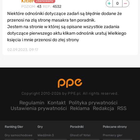
Kitler
Zbanowany
0
POZIOM:
43
REP.:
4532
Niektóre odnośniki dotyczące zadań są błędnie dodane że
przenosi na złą stronę masakra ten poradnik.
Jestem na stronie w której są opisane wszystkie zadania
dotyczące pierwszego aktu klikam odnośnik uratuj Wielkiego
księcia i mnie przenosi do złej strony
02.09.2023, 09:17
Copyright 2010-2026 by PPE.pl. All rights reserved.
Regulamin
Kontakt
Polityka prywatności
Ustawienia prywatności
Reklama
Redakcja
RSS
Ranking Gier
Gry
Poradniki
Polecane strony
Gry samochodowe
Wiedźmin 3
Ghost of Yotei
Premiery gier