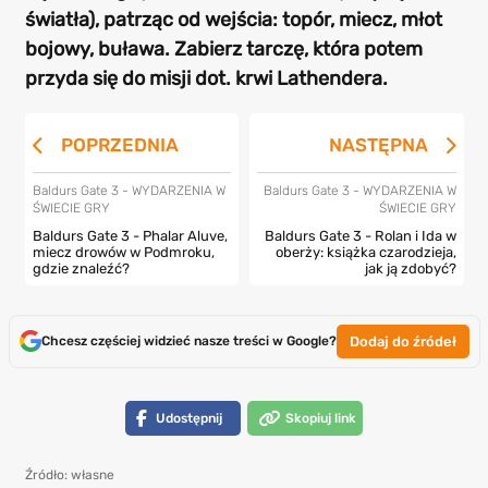
światła), patrząc od wejścia: topór, miecz, młot
bojowy, buława. Zabierz tarczę, która potem
przyda się do misji dot. krwi Lathendera.
POPRZEDNIA
NASTĘPNA
Baldurs Gate 3 - WYDARZENIA W
Baldurs Gate 3 - WYDARZENIA W
ŚWIECIE GRY
ŚWIECIE GRY
Baldurs Gate 3 - Phalar Aluve,
Baldurs Gate 3 - Rolan i Ida w
miecz drowów w Podmroku,
oberży: książka czarodzieja,
gdzie znaleźć?
jak ją zdobyć?
Dodaj do źródeł
Chcesz częściej widzieć nasze treści w Google?
Udostępnij
Skopiuj link
Źródło: własne