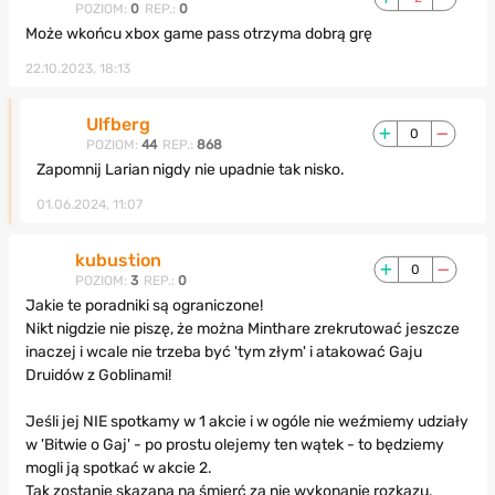
POZIOM:
0
REP.:
0
Może wkońcu xbox game pass otrzyma dobrą grę
22.10.2023, 18:13
Ulfberg
0
POZIOM:
44
REP.:
868
Zapomnij Larian nigdy nie upadnie tak nisko.
01.06.2024, 11:07
kubustion
0
POZIOM:
3
REP.:
0
Jakie te poradniki są ograniczone!
Nikt nigdzie nie piszę, że można Minthare zrekrutować jeszcze
inaczej i wcale nie trzeba być 'tym złym' i atakować Gaju
Druidów z Goblinami!
Jeśli jej NIE spotkamy w 1 akcie i w ogóle nie weźmiemy udziały
w 'Bitwie o Gaj' - po prostu olejemy ten wątek - to będziemy
mogli ją spotkać w akcie 2.
Tak zostanie skazana na śmierć za nie wykonanie rozkazu.