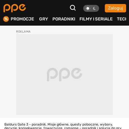
Zaloguj
ierdź
PROMOCJE
GRY
PORADNIKI
FILMY I SERIALE
TECH
Baldurs Gate 3 - poradnik. Misje główne, questy poboczne, wybory,
decyzje, konsekwencje, towarzysze, romanse - poradnik i solucja do gry.