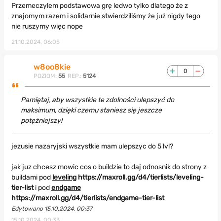
Przemeczylem podstawowa grę ledwo tylko dlatego że z
znajomym razem i solidarnie stwierdziliśmy że już nigdy tego
nie ruszymy więc nope
21.10.2024, 06:05
w8oo8kie
0
POZIOM:
55
REP.:
5124
Pamiętaj, aby wszystkie te zdolności ulepszyć do
maksimum, dzięki czemu staniesz się jeszcze
potężniejszy!
jezusie nazaryjski wszystkie mam ulepszyc do 5 lvl?
jak juz chcesz mowic cos o buildzie to daj odnosnik do strony z
buildami pod
leveling
https://maxroll.gg/d4/tierlists/leveling-
tier-list
i pod
endgame
https://maxroll.gg/d4/tierlists/endgame-tier-list
Edytowano 15.10.2024, 00:37
15.10.2024, 00:33