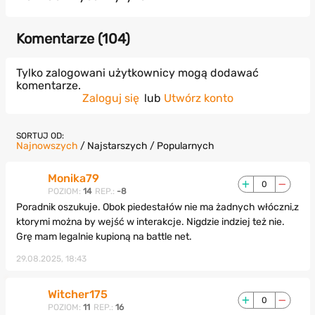
Komentarze (
104
)
Tylko zalogowani użytkownicy mogą dodawać
komentarze.
Zaloguj się
lub
Utwórz konto
SORTUJ OD:
Najnowszych
/
Najstarszych
/
Popularnych
Monika79
0
POZIOM:
14
REP.:
-8
Poradnik oszukuje. Obok piedestałów nie ma żadnych włóczni,z
ktorymi można by wejść w interakcje. Nigdzie indziej też nie.
Grę mam legalnie kupioną na battle net.
29.08.2025, 18:43
Witcher175
0
POZIOM:
11
REP.:
16