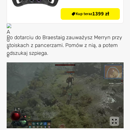
1399 zł
Kup teraz
Po dotarciu do Braestaig zauważysz Merryn przy
stoiskach z pancerzami. Pomów z nią, a potem
odszukaj szpiega.