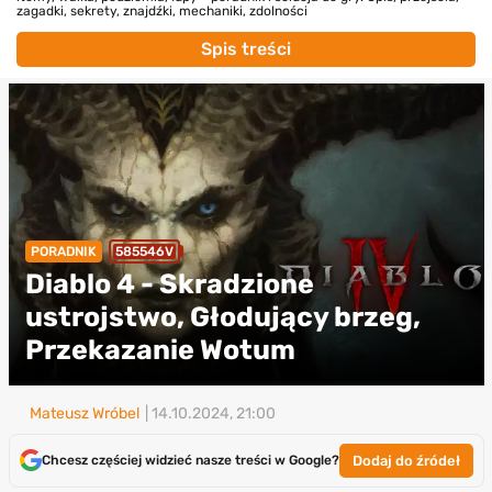
zagadki, sekrety, znajdźki, mechaniki, zdolności
Spis treści
PORADNIK
585546V
Diablo 4 - Skradzione
ustrojstwo, Głodujący brzeg,
Przekazanie Wotum
Mateusz Wróbel
| 14.10.2024, 21:00
Dodaj do źródeł
Chcesz częściej widzieć nasze treści w Google?