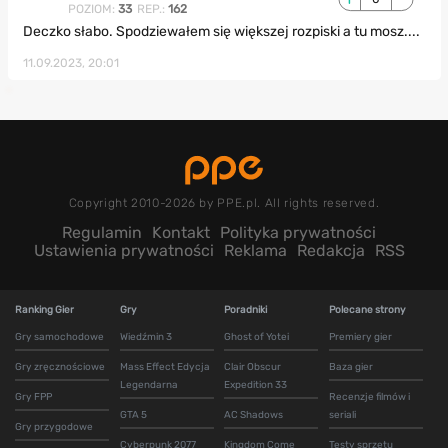
POZIOM:
33
REP.:
162
Deczko słabo. Spodziewałem się większej rozpiski a tu mosz....
11.09.2023, 20:01
Copyright 2010-2026 by PPE.pl. All rights reserved.
Regulamin
Kontakt
Polityka prywatności
Ustawienia prywatności
Reklama
Redakcja
RSS
Ranking Gier
Gry
Poradniki
Polecane strony
Gry samochodowe
Wiedźmin 3
Ghost of Yotei
Premiery gier
Gry zręcznościowe
Mass Effect Edycja
Clair Obscur
Baza gier
Legendarna
Expedition 33
Gry FPP
Recenzje filmów i
GTA 5
AC Shadows
seriali
Gry przygodowe
Cyberpunk 2077
Kingdom Come
Testy sprzętu