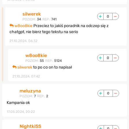
silwerek
0
POZIOM:
34
REP.:
741
w8oo8kie
Przeciez to jakiś poradnik na odczep się z
chatgpt, nie bierz tego tekstu na serio
21.10.2024, 06:32
w8oo8kie
0
POZIOM:
55
REP.:
5124
silwerek
to po co on to napisał
21.10.2024, 07:42
meluzyna
0
POZIOM:
7
REP.:
2
Kampania ok
17.05.2024, 20:22
NightkiSS
0