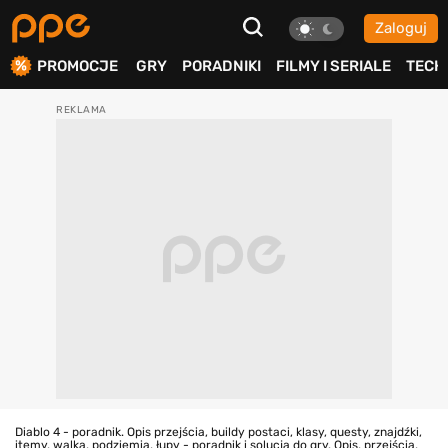
Zaloguj
ierdź
PROMOCJE
GRY
PORADNIKI
FILMY I SERIALE
TECH
Diablo 4 - poradnik. Opis przejścia, buildy postaci, klasy, questy, znajdźki,
itemy, walka, podziemia, łupy - poradnik i solucja do gry. Opis, przejścia,