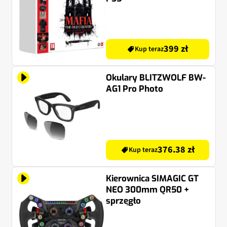
399 zł
Kup teraz
Okulary BLITZWOLF BW-
AG1 Pro Photo
376.38 zł
Kup teraz
Kierownica SIMAGIC GT
NEO 300mm QR50 +
sprzęgło