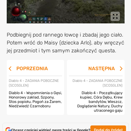
Podbiegnij pod rannego łowcę i zbadaj jego ciało.
Potem wróć do Maisy (dziecka Arlo), aby wręczyć
jej przedmiot i tym samym zakończyć questa.
POPRZEDNIA
NASTĘPNA
Diablo 4 - ZADANIA POBOCZNE
Diablo 4 - ZADANIA POBOCZNE
(SCOSGLEN)
(SCOSGLEN)
Diablo 4 - Wspomnienia o Gęsi,
Diablo 4 - Początkujący
Honorowy zakład, Szpony,
kupiec, Córa Dębu, Krew
Stos popiołu, Pogoń za Żarem,
bandytów, Wieszcz,
Niedźwiedź Czarnoboru
Doglądanie Natury, Duchy
utraconego gaju
Dodaj do źródeł
Chcesz częściej widzieć nasze treści w Google?