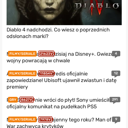
Diablo 4 nadchodzi. Co wiesz o poprzednich
odsłonach marki?
Nowe Star Wars od dzisiaj na Disney+. Gwiezdne
4
FILMY/SERIALE
21623V
wojny powracają w chwale
Assassin’s Creed Heredis oficjalnie
12
FILMY/SERIALE
11854V
zapowiedziane! Ubisoft ujawnił zwiastun i datę
premiery
PlayStation nie wróci do płyt! Sony umieściło
291
GRY
8627V
oficjalny komunikat na pudełkach PS5
Najlepszy thriller wojenny tego roku? Man of
9
FILMY/SERIALE
7978V
War zachwyca krytyków