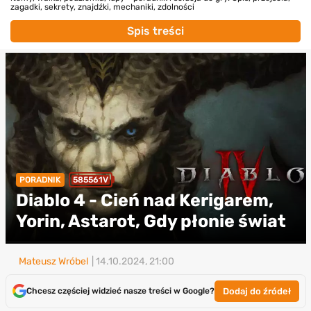
zagadki, sekrety, znajdźki, mechaniki, zdolności
Spis treści
PORADNIK
585561V
Diablo 4 - Cień nad Kerigarem,
Yorin, Astarot, Gdy płonie świat
Mateusz Wróbel
| 14.10.2024, 21:00
Dodaj do źródeł
Chcesz częściej widzieć nasze treści w Google?