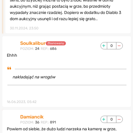
sens, bo szybciej można to było zrobić właśnie w domu
aukcyjnym, niż grając postacią w grze, bo przedmioty
wypadały znacznie rzadziej. Dopiero w dodatku do Diablo 3
dom aukcyjny usunęli i od razu lepiej się grało..
30.11.2024, 23:50
Soulkalibur
Zbanowany
0
POZIOM:
24
REP.:
686
Ehhh
nakładająć na wrogów
16.06.2023, 05:42
Damiancik
0
POZIOM:
36
REP.:
891
Powiem od siebie, że dużo ludzi narzeka na kamerę w grze,