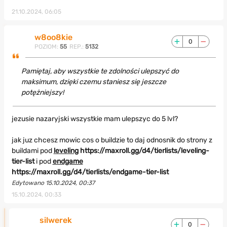
21.10.2024, 06:05
w8oo8kie
0
POZIOM:
55
REP.:
5132
Pamiętaj, aby wszystkie te zdolności ulepszyć do
maksimum, dzięki czemu staniesz się jeszcze
potężniejszy!
jezusie nazaryjski wszystkie mam ulepszyc do 5 lvl?
jak juz chcesz mowic cos o buildzie to daj odnosnik do strony z
buildami pod
leveling
https://maxroll.gg/d4/tierlists/leveling-
tier-list
i pod
endgame
https://maxroll.gg/d4/tierlists/endgame-tier-list
Edytowano 15.10.2024, 00:37
15.10.2024, 00:33
silwerek
0