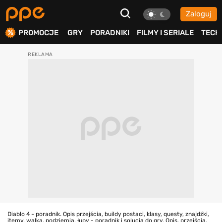
Zaloguj
ierdź
PROMOCJE
GRY
PORADNIKI
FILMY I SERIALE
TECH
Diablo 4 - poradnik. Opis przejścia, buildy postaci, klasy, questy, znajdźki,
itemy, walka, podziemia, łupy - poradnik i solucja do gry. Opis, przejścia,