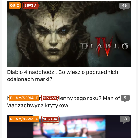
46
QUIZ
6593V
Diablo 4 nadchodzi. Co wiesz o poprzednich
odsłonach marki?
Najlepszy thriller wojenny tego roku? Man of
9
FILMY/SERIALE
12976V
War zachwyca krytyków
18
FILMY/SERIALE
10338V