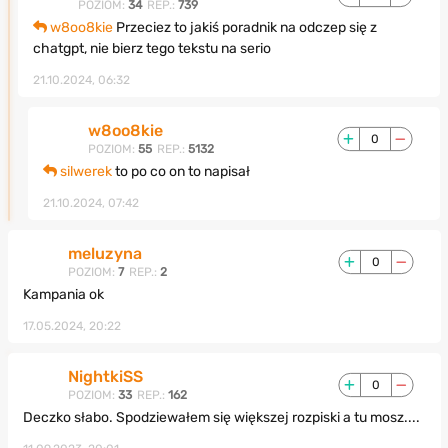
POZIOM:
34
REP.:
739
w8oo8kie
Przeciez to jakiś poradnik na odczep się z
chatgpt, nie bierz tego tekstu na serio
21.10.2024, 06:32
w8oo8kie
0
POZIOM:
55
REP.:
5132
silwerek
to po co on to napisał
21.10.2024, 07:42
meluzyna
0
POZIOM:
7
REP.:
2
Kampania ok
17.05.2024, 20:22
NightkiSS
0
POZIOM:
33
REP.:
162
Deczko słabo. Spodziewałem się większej rozpiski a tu mosz....