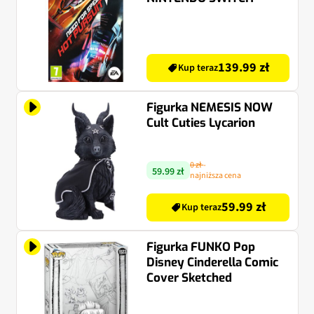
139.99 zł
Kup teraz
Figurka NEMESIS NOW
Cult Cuties Lycarion
0 zł
-
59.99 zł
najniższa cena
59.99 zł
Kup teraz
Figurka FUNKO Pop
Disney Cinderella Comic
Cover Sketched