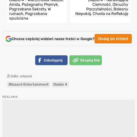
Airida, Pożegnalny Płomyk,
Ciemność, Okruchy
Pogrzebane Sekrety, W
Poczytalności, Bolesny
ruinach, Pogrzebana
Niepokój, Chwila na Refleksję
spuścizna
Dodaj do źródeł
Chcesz częściej widzieć nasze treści w Google?
Udostępnij
Skopiuj link
Źródło: własne
Blizzard Entertainment
Diablo 4