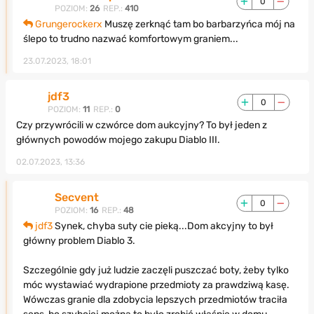
0
POZIOM:
26
REP.:
410
Grungerockerx
Muszę zerknąć tam bo barbarzyńca mój na
ślepo to trudno nazwać komfortowym graniem...
23.07.2023, 18:01
jdf3
0
POZIOM:
11
REP.:
0
Czy przywrócili w czwórce dom aukcyjny? To był jeden z
głównych powodów mojego zakupu Diablo III.
02.07.2023, 13:36
Secvent
0
POZIOM:
16
REP.:
48
jdf3
Synek, chyba suty cie pieką...Dom akcyjny to był
główny problem Diablo 3.
Szczególnie gdy już ludzie zaczęli puszczać boty, żeby tylko
móc wystawiać wydrapione przedmioty za prawdziwą kasę.
Wówczas granie dla zdobycia lepszych przedmiotów traciła