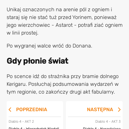
Unikaj oznaczonych na arenie pól z ogniem i
staraj się nie stać tuż przed Yorinem, ponieważ
jego wierzchowiec - Astarot - potrafi ziać ogniem
w linii prostej.
Po wygranej walce wróć do Donana.
Gdy płonie świat
Po scence idź do strażnika przy bramie dolnego
Kerigaru. Posłuchaj podsumowania wydarzeń w
tym regionie, co zakończy drugi akt fabularny.
POPRZEDNIA
NASTĘPNA
Diablo 4 - AKT 2
Diablo 4 - AKT 3
Diablo 4 - Wierzchołek Niedoli,
Diablo 4 - Narastająca