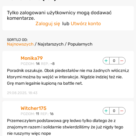
Tylko zalogowani użytkownicy mogą dodawać
komentarze.
Zaloguj się
lub
Utwórz konto
SORTUJ OD:
Najnowszych
/
Najstarszych
/
Popularnych
Monika79
0
POZIOM:
14
REP.:
-8
Poradnik oszukuje. Obok piedestałów nie ma żadnych włóczni,z
ktorymi można by wejść w interakcje. Nigdzie indziej też nie.
Grę mam legalnie kupioną na battle net.
29.08.2025, 18:43
Witcher175
0
POZIOM:
11
REP.:
16
Przemeczylem podstawowa grę ledwo tylko dlatego że z
znajomym razem i solidarnie stwierdziliśmy że już nigdy tego
nie ruszymy więc nope