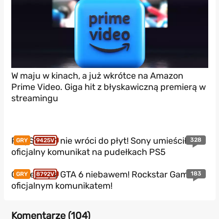
W maju w kinach, a już wkrótce na Amazon
Prime Video. Giga hit z błyskawiczną premierą w
streamingu
PlayStation nie wróci do płyt! Sony umieściło
328
GRY
9425V
oficjalny komunikat na pudełkach PS5
Gameplay z GTA 6 niebawem! Rockstar Games z
183
GRY
8792V
oficjalnym komunikatem!
Komentarze (
104
)