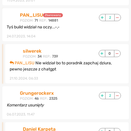
11.09.2023, 20:01
PAN_LISU
Zbanowany
2
POZIOM:
71
REP.:
14881
Tyś build widział na oczy...-,-
24.07.2023, 14:04
silwerek
0
POZIOM:
34
REP.:
739
PAN_LISU
Nie widział bo to poradnik zapchaj dziura,
pewno jeszcze z chatgpt
21.10.2024, 06:33
Grungerockerx
2
POZIOM:
46
REP.:
2325
Komentarz usunięty
06.07.2023, 11:47
Daniel Karpeta