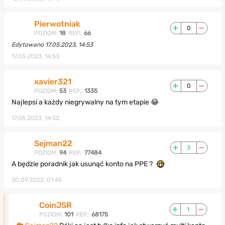
Pierwotniak
0
POZIOM:
18
REP.:
66
Edytowano 17.05.2023, 14:53
17.05.2023, 14:53
xavier321
0
POZIOM:
53
REP.:
1335
Najlepsi a każdy niegrywalny na tym etapie 😂
17.05.2023, 14:52
Sejman22
3
POZIOM:
94
REP.:
77484
A będzie poradnik jak usunąć konto na PPE ?
30.09.2022, 01:45
CoinJSR
1
POZIOM:
101
REP.:
68175