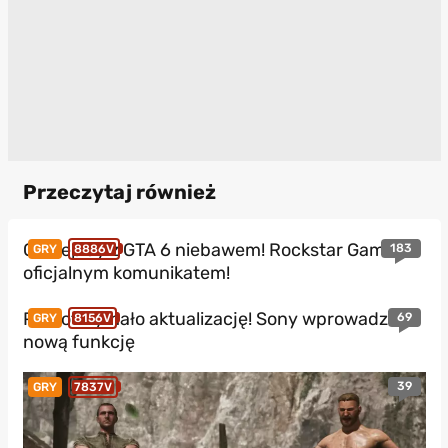
Przeczytaj również
Gameplay z GTA 6 niebawem! Rockstar Games z
183
GRY
8886V
oficjalnym komunikatem!
PS5 otrzymało aktualizację! Sony wprowadza
69
GRY
8156V
nową funkcję
39
GRY
7837V