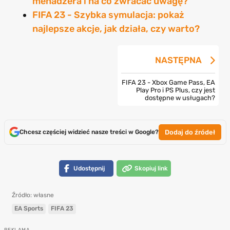
menadżera i na co zwracać uwagę?
FIFA 23 - Szybka symulacja: pokaż
najlepsze akcje, jak działa, czy warto?
NASTĘPNA
FIFA 23 - Xbox Game Pass, EA
Play Pro i PS Plus, czy jest
dostępne w usługach?
Dodaj do źródeł
Chcesz częściej widzieć nasze treści w Google?
Udostępnij
Skopiuj link
Źródło: własne
EA Sports
FIFA 23