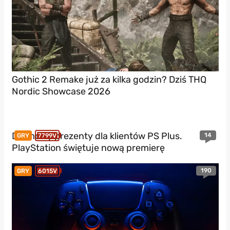
Gothic 2 Remake już za kilka godzin? Dziś THQ
Nordic Showcase 2026
Darmowy prezenty dla klientów PS Plus.
14
GRY
7799V
PlayStation świętuje nową premierę
190
GRY
6015V