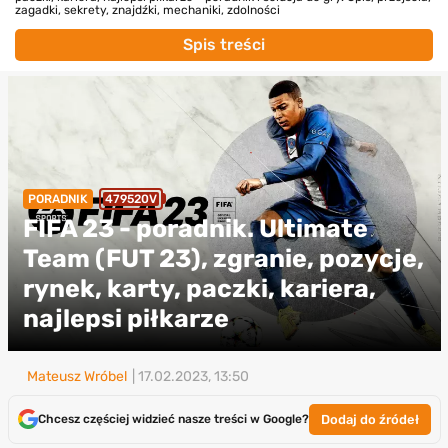
zagadki, sekrety, znajdźki, mechaniki, zdolności
Spis treści
PORADNIK
479520V
FIFA 23 - poradnik. Ultimate
Team (FUT 23), zgranie, pozycje,
rynek, karty, paczki, kariera,
najlepsi piłkarze
Mateusz Wróbel
| 17.02.2023, 13:50
Dodaj do źródeł
Chcesz częściej widzieć nasze treści w Google?