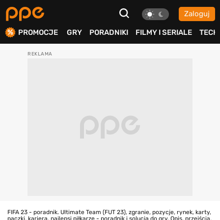
Zaloguj
ierdź
PROMOCJE
GRY
PORADNIKI
FILMY I SERIALE
TECH
FIFA 23 - poradnik. Ultimate Team (FUT 23), zgranie, pozycje, rynek, karty,
paczki, kariera, najlepsi piłkarze - poradnik i solucja do gry. Opis, przejścia,