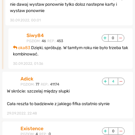
nie dawaj wystaw ponownie tylko doloz nastepne karty i
wystaw ponownie
30.09.2022, 00:01
Siwy84
0
POZIOM:
46
REP.:
453
oka83
Dzięki, spróbuję. W tamtym roku nie było trzeba tak
kombinować.
30.09.2022, 01:36
Adick
4
POZIOM:
77
REP.:
41174
W skrócie: szczelaj między słupki
Cała reszta to badziewie z jakiego fifka ostatnio słynie
29.09.2022, 22:48
Existence
0
POZIOM:
4
REP.:
0