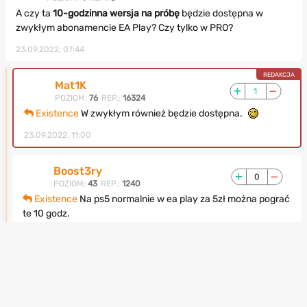
A czy ta
10-godzinna wersja na próbę
będzie dostępna w
zwykłym abonamencie EA Play? Czy tylko w PRO?
23.09.2022, 07:44
Mat1K
1
POZIOM:
76
REP.:
16324
Existence
W zwykłym również będzie dostępna.
23.09.2022, 11:00
Boost3ry
0
POZIOM:
43
REP.:
1240
Existence
Na ps5 normalnie w ea play za 5zł można pograć
te 10 godz.
30.09.2022, 12:50
Sledziona
1
POZIOM:
44
REP.:
2040
A dlaczego w podstawach niema jak się podaje , robi wysokie