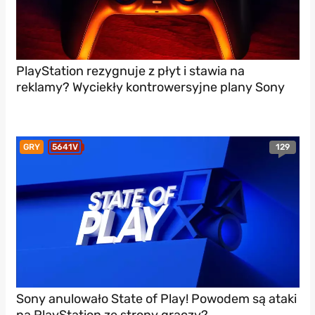
PlayStation rezygnuje z płyt i stawia na
reklamy? Wyciekły kontrowersyjne plany Sony
129
GRY
5641V
Sony anulowało State of Play! Powodem są ataki