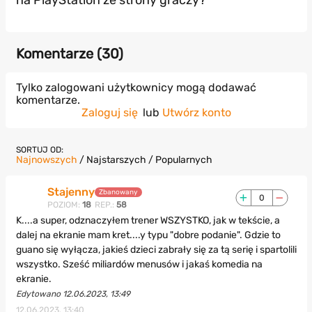
na PlayStation ze strony graczy?
Komentarze (
30
)
Tylko zalogowani użytkownicy mogą dodawać
komentarze.
Zaloguj się
lub
Utwórz konto
SORTUJ OD:
Najnowszych
/
Najstarszych
/
Popularnych
Stajenny
Zbanowany
0
POZIOM:
18
REP.:
58
K....a super, odznaczyłem trener WSZYSTKO, jak w tekście, a
dalej na ekranie mam kret....y typu "dobre podanie". Gdzie to
guano się wyłącza, jakieś dzieci zabrały się za tą serię i spartolili
wszystko. Sześć miliardów menusów i jakaś komedia na
ekranie.
Edytowano 12.06.2023, 13:49
12.06.2023, 13:40