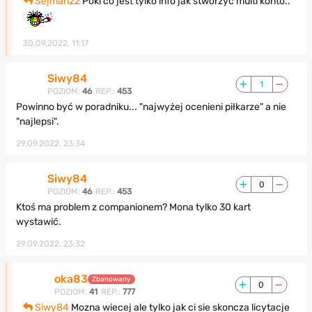
Sejman22
Póki co jest tylko info jak stworzyć multi konto..
30.09.2022, 11:17
Siwy84
1
POZIOM:
46
REP.:
453
Powinno być w poradniku... "najwyżej ocenieni piłkarze" a nie
"najlepsi".
29.09.2022, 23:34
Siwy84
0
POZIOM:
46
REP.:
453
Ktoś ma problem z companionem? Mona tylko 30 kart
wystawić.
29.09.2022, 23:32
oka83
Zbanowany
0
POZIOM:
41
REP.:
777
Siwy84
Mozna wiecej ale tylko jak ci sie skoncza licytacje