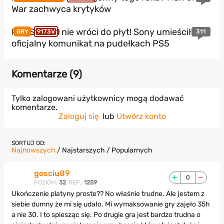
War zachwyca krytyków
PlayStation nie wróci do płyt! Sony umieściło
311
GRY
9173V
oficjalny komunikat na pudełkach PS5
Komentarze (
9
)
Tylko zalogowani użytkownicy mogą dodawać
komentarze.
Zaloguj się
lub
Utwórz konto
SORTUJ OD:
Najnowszych
/
Najstarszych
/
Popularnych
gosciu89
0
POZIOM:
32
REP.:
1259
Ukończenie platyny proste?? No właśnie trudne. Ale jestem z
siebie dumny że mi się udało. Mi wymaksowanie gry zajęło 35h
a nie 30. I to spiesząc się. Po drugie gra jest bardzo trudna o