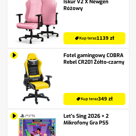
Iskur V2 X Newgen
Różowy
1139 zł
Kup teraz
Fotel gamingowy COBRA
Rebel CR201 Żółto-czarny
349 zł
Kup teraz
Let's Sing 2026 + 2
Mikrofony Gra PS5