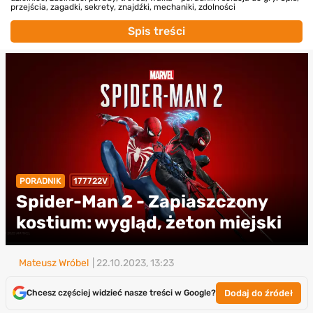
przejścia, zagadki, sekrety, znajdźki, mechaniki, zdolności
Spis treści
PORADNIK
177722V
Spider-Man 2 - Zapiaszczony
kostium: wygląd, żeton miejski
Mateusz Wróbel
| 22.10.2023, 13:23
Dodaj do źródeł
Chcesz częściej widzieć nasze treści w Google?