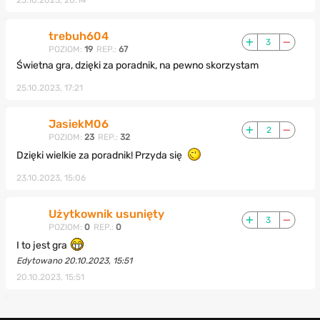
25.10.2023, 20:14
trebuh604
3
POZIOM:
19
REP.:
67
Świetna gra, dzięki za poradnik, na pewno skorzystam
25.10.2023, 17:21
JasiekM06
2
POZIOM:
23
REP.:
32
Dzięki wielkie za poradnik! Przyda się
23.10.2023, 15:06
Użytkownik usunięty
3
POZIOM:
0
REP.:
0
I to jest gra
Edytowano 20.10.2023, 15:51
20.10.2023, 15:51