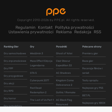
Copyright 2010-2026 by PPE.pl. All rights reserved.
Regulamin
Kontakt
Polityka prywatności
Ustawienia prywatności
Reklama
Redakcja
RSS
Ranking Gier
Gry
Poradniki
Polecane strony
Gry samochodowe
Wiedźmin 3
Ghost of Yotei
Premiery gier
Gry zręcznościowe
Mass Effect Edycja
Clair Obscur
Baza gier
Legendarna
Expedition 33
Gry FPP
Recenzje filmów i
GTA 5
AC Shadows
seriali
Gry przygodowe
Cyberpunk 2077
Kingdom Come
Testy sprzętu
Gry akcji
Deliverance 2
Red Dead
Najlepsze gry PS5
Gry RPG
Redemption 2
Gothic 1 Remake
BET.PL
Gry horror
The Last of Us Part 1
AC Black Flag
Najlepsze gry XBOX
Resynced
Gry symulatory
Uncharted 4
Series S i X