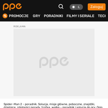
Zaloguj
ierdź
PROMOCJE
GRY
PORADNIKI
FILMY I SERIALE
TECH
Spider-Man 2 - poradnik. Solucja, misje główne, poboczne, znajdźki,
dzielnice, zdolności porady, trofea, walka - poradnik i solucja do gry. Opis,