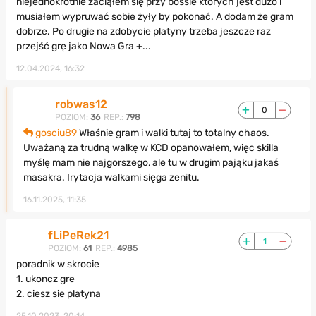
niejednokrotnie zaciąłem się przy bossie których jest dużo i
musiałem wypruwać sobie żyły by pokonać. A dodam że gram
dobrze. Po drugie na zdobycie platyny trzeba jeszcze raz
przejść grę jako Nowa Gra +...
12.04.2024, 16:32
robwas12
0
POZIOM:
36
REP.:
798
gosciu89
Właśnie gram i walki tutaj to totalny chaos.
Uważaną za trudną walkę w KCD opanowałem, więc skilla
myślę mam nie najgorszego, ale tu w drugim pająku jakaś
masakra. Irytacja walkami sięga zenitu.
16.11.2025, 11:35
fLiPeRek21
1
POZIOM:
61
REP.:
4985
poradnik w skrocie
1. ukoncz gre
2. ciesz sie platyna