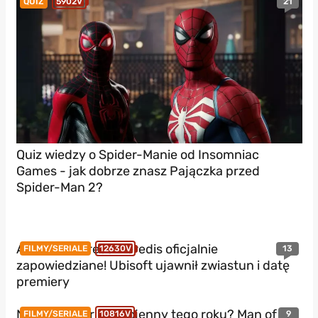
21
QUIZ
5902V
Quiz wiedzy o Spider-Manie od Insomniac
Games - jak dobrze znasz Pajączka przed
Spider-Man 2?
Assassin’s Creed Heredis oficjalnie
13
FILMY/SERIALE
12630V
zapowiedziane! Ubisoft ujawnił zwiastun i datę
premiery
Najlepszy thriller wojenny tego roku? Man of
9
FILMY/SERIALE
10816V