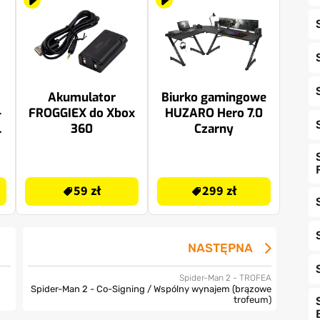
Akumulator
Biurko gamingowe
-
FROGGIEX do Xbox
HUZARO Hero 7.0
e
360
Czarny
59 zł
299 zł
59 zł
299 zł
NASTĘPNA
Spider-Man 2 - TROFEA
Spider-Man 2 - Co-Signing / Wspólny wynajem (brązowe
trofeum)