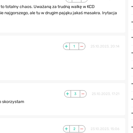
aj to totalny chaos. Uważaną za trudną walkę w KCD
e najgorszego, ale tu w drugim pająku jakaś masakra. Irytacja
1
25.10.2023, 20:14
3
25.10.2023, 17:21
no skorzystam
2
23.10.2023, 15:06