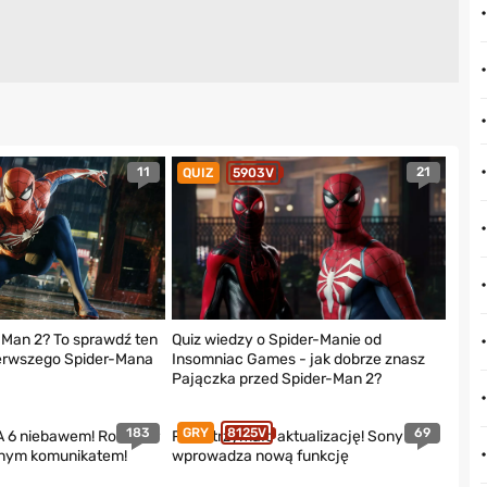
11
21
QUIZ
5903V
-Man 2? To sprawdź ten
Quiz wiedzy o Spider-Manie od
pierwszego Spider-Mana
Insomniac Games - jak dobrze znasz
Pajączka przed Spider-Man 2?
183
69
GRY
8125V
 6 niebawem! Rockstar
PS5 otrzymało aktualizację! Sony
lnym komunikatem!
wprowadza nową funkcję