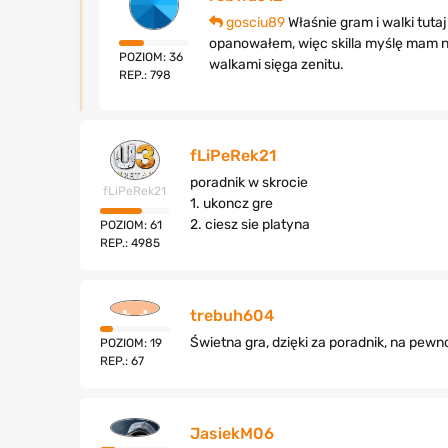
gosciu89
Właśnie gram i walki tut
opanowałem, więc skilla myślę mam ni
POZIOM: 36
walkami sięga zenitu.
REP.: 798
fLiPeRek21
poradnik w skrocie
fLiPeRek21
1. ukoncz gre
2. ciesz sie platyna
POZIOM: 61
REP.: 4985
trebuh604
Świetna gra, dzięki za poradnik, na pew
POZIOM: 19
REP.: 67
JasiekM06