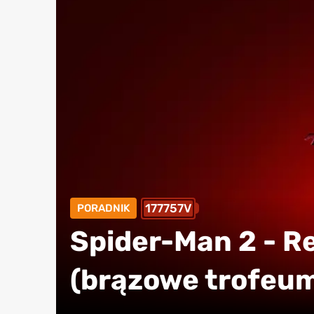
177757V
PORADNIK
Spider-Man 2 - R
(brązowe trofeu