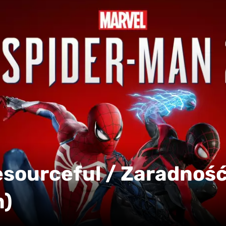
esourceful / Zaradnoś
m)