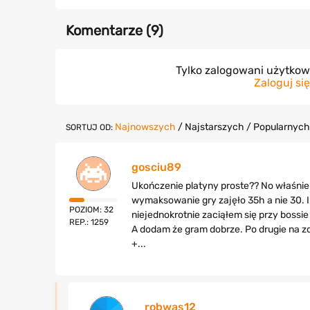
Komentarze (
9
)
Tylko zalogowani użytko
Zaloguj się
Najnowszych
/
Najstarszych
/
Popularnych
SORTUJ OD:
gosciu89
Ukończenie platyny proste?? No właśnie t
wymaksowanie gry zajęło 35h a nie 30. I 
POZIOM: 32
niejednokrotnie zaciąłem się przy bossi
REP.: 1259
A dodam że gram dobrze. Po drugie na zd
+...
robwas12