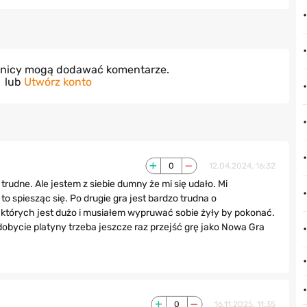
wnicy mogą dodawać komentarze.
lub
Utwórz konto
0
12.04.2024, 16:32
rudne. Ale jestem z siebie dumny że mi się udało. Mi
to spiesząc się. Po drugie gra jest bardzo trudna o
e których jest dużo i musiałem wypruwać sobie żyły by pokonać.
obycie platyny trzeba jeszcze raz przejść grę jako Nowa Gra
0
16.11.2025, 11:35