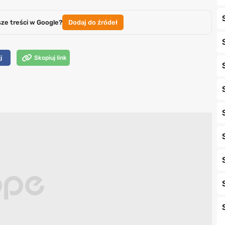
sze treści w Google?
Dodaj do źródeł
j
Skopiuj link