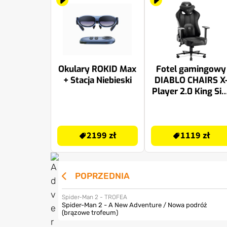
Okulary ROKID Max
Fotel gamingowy
+ Stacja Niebieski
DIABLO CHAIRS X
Player 2.0 King Siz
Czarno-czarny
2499.99 zł
1119 zł
2199 zł
1119 zł
POPRZEDNIA
Spider-Man 2 - TROFEA
Spider-Man 2 - A New Adventure / Nowa podróż
(brązowe trofeum)