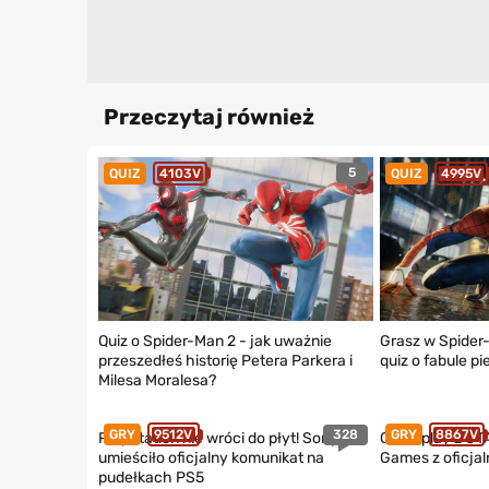
Przeczytaj również
5
QUIZ
4103V
QUIZ
4995V
Quiz o Spider-Man 2 - jak uważnie
Grasz w Spider
przeszedłeś historię Petera Parkera i
quiz o fabule 
Milesa Moralesa?
328
GRY
9512V
GRY
8867V
PlayStation nie wróci do płyt! Sony
Gameplay z GTA
umieściło oficjalny komunikat na
Games z oficja
pudełkach PS5