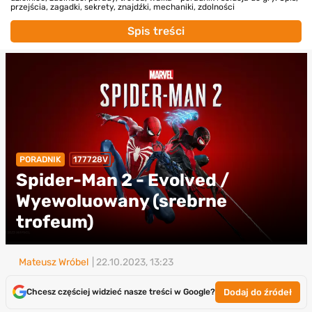
przejścia, zagadki, sekrety, znajdźki, mechaniki, zdolności
Spis treści
PORADNIK
177728V
Spider-Man 2 - Evolved /
Wyewoluowany (srebrne
trofeum)
Mateusz Wróbel
| 22.10.2023, 13:23
Dodaj do źródeł
Chcesz częściej widzieć nasze treści w Google?