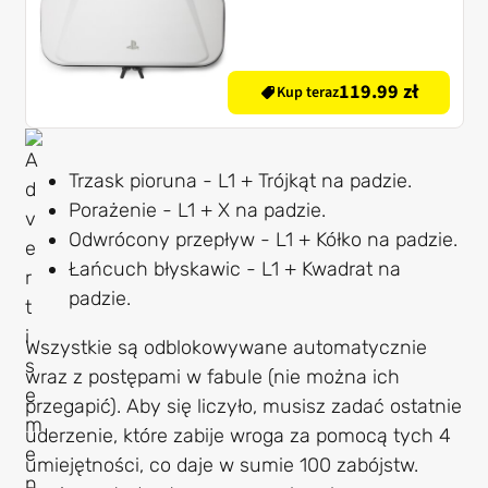
119.99 zł
Kup teraz
Trzask pioruna - L1 + Trójkąt na padzie.
Porażenie - L1 + X na padzie.
Odwrócony przepływ - L1 + Kółko na padzie.
Łańcuch błyskawic - L1 + Kwadrat na
padzie.
Wszystkie są odblokowywane automatycznie
wraz z postępami w fabule (nie można ich
przegapić). Aby się liczyło, musisz zadać ostatnie
uderzenie, które zabije wroga za pomocą tych 4
umiejętności, co daje w sumie 100 zabójstw.