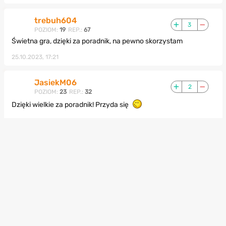
trebuh604
3
POZIOM:
19
REP.:
67
Świetna gra, dzięki za poradnik, na pewno skorzystam
25.10.2023, 17:21
JasiekM06
2
POZIOM:
23
REP.:
32
Dzięki wielkie za poradnik! Przyda się
23.10.2023, 15:06
Użytkownik usunięty
3
POZIOM:
0
REP.:
0
I to jest gra
Edytowano 20.10.2023, 15:51
20.10.2023, 15:51