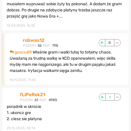
musiałem wypruwać sobie żyły by pokonać. A dodam że gram
dobrze. Po drugie na zdobycie platyny trzeba jeszcze raz
przejść grę jako Nowa Gra +...
12.04.2024, 16:32
robwas12
0
POZIOM:
36
REP.:
798
gosciu89
Właśnie gram i walki tutaj to totalny chaos.
Uważaną za trudną walkę w KCD opanowałem, więc skilla
myślę mam nie najgorszego, ale tu w drugim pająku jakaś
masakra. Irytacja walkami sięga zenitu.
16.11.2025, 11:35
fLiPeRek21
1
POZIOM:
61
REP.:
4985
poradnik w skrocie
1. ukoncz gre
2. ciesz sie platyna
25.10.2023, 20:14