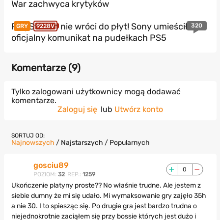
War zachwyca krytyków
PlayStation nie wróci do płyt! Sony umieściło
320
GRY
9228V
oficjalny komunikat na pudełkach PS5
Komentarze (
9
)
Tylko zalogowani użytkownicy mogą dodawać
komentarze.
Zaloguj się
lub
Utwórz konto
SORTUJ OD:
Najnowszych
/
Najstarszych
/
Popularnych
gosciu89
0
POZIOM:
32
REP.:
1259
Ukończenie platyny proste?? No właśnie trudne. Ale jestem z
siebie dumny że mi się udało. Mi wymaksowanie gry zajęło 35h
a nie 30. I to spiesząc się. Po drugie gra jest bardzo trudna o
niejednokrotnie zaciąłem się przy bossie których jest dużo i