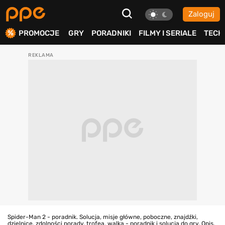
Zaloguj
ierdź
PROMOCJE
GRY
PORADNIKI
FILMY I SERIALE
TECH
Spider-Man 2 - poradnik. Solucja, misje główne, poboczne, znajdźki,
dzielnice, zdolności porady, trofea, walka - poradnik i solucja do gry. Opis,