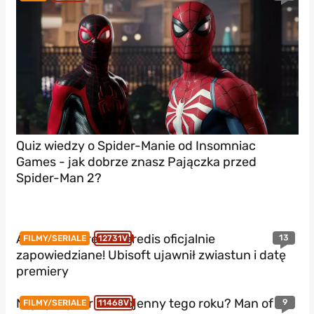
Quiz wiedzy o Spider-Manie od Insomniac
Games - jak dobrze znasz Pajączka przed
Spider-Man 2?
Assassin’s Creed Heredis oficjalnie
13
FILMY/SERIALE
12731V
zapowiedziane! Ubisoft ujawnił zwiastun i datę
premiery
Najlepszy thriller wojenny tego roku? Man of
9
FILMY/SERIALE
11468V