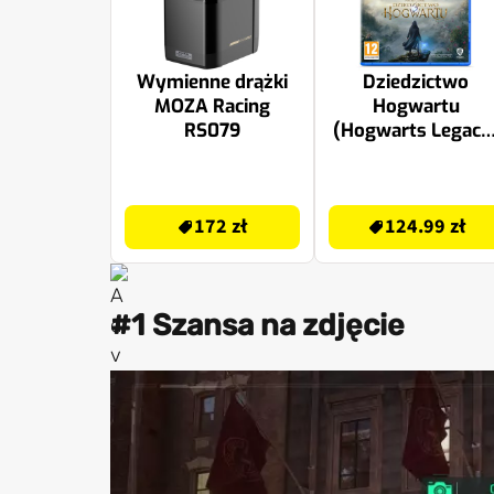
Wymienne drążki
Dziedzictwo
MOZA Racing
Hogwartu
RS079
(Hogwarts Legacy
Gra PS5
172 zł
124.99 zł
172 zł
124.99 zł
#1 Szansa na zdjęcie