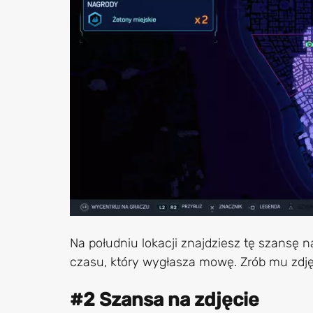
Na południu lokacji znajdziesz tę szansę n
czasu, który wygłasza mowę. Zrób mu zdję
#2 Szansa na zdjęcie