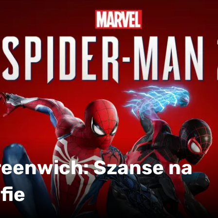
reenwich: Szanse na
fie