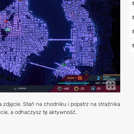
a zdjęcie. Stań na chodniku i popatrz na strażnika
cie, a odhaczysz tę aktywność.