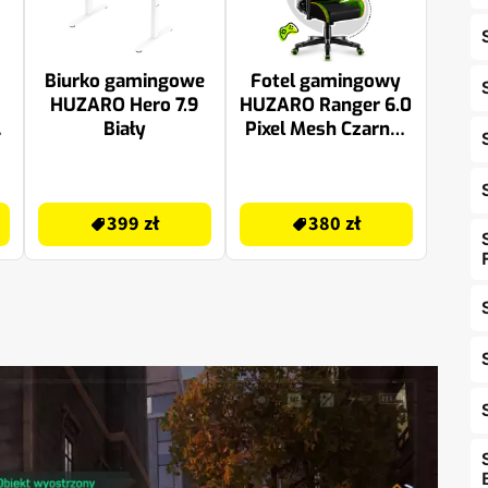
Biurko gamingowe
Fotel gamingowy
HUZARO Hero 7.9
HUZARO Ranger 6.0
)
Biały
Pixel Mesh Czarno-
zielony
399 zł
380 zł
399 zł
380 zł