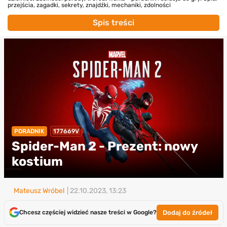
przejścia, zagadki, sekrety, znajdźki, mechaniki, zdolności
Spis treści
PORADNIK
177669V
Spider-Man 2 - Prezent: nowy
kostium
Mateusz Wróbel
| 22.10.2023, 13:23
Dodaj do źródeł
Chcesz częściej widzieć nasze treści w Google?