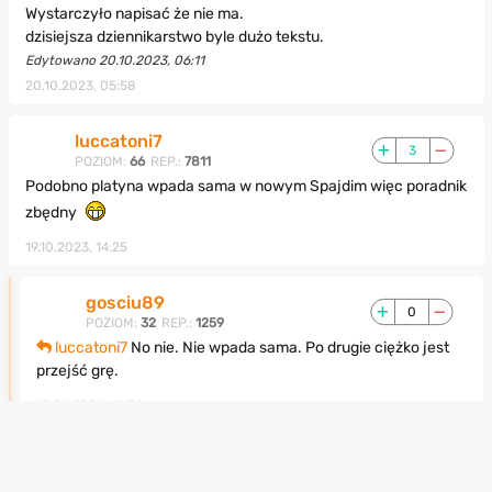
Wystarczyło napisać że nie ma.
dzisiejsza dziennikarstwo byle dużo tekstu.
Edytowano 20.10.2023, 06:11
20.10.2023, 05:58
luccatoni7
3
POZIOM:
66
REP.:
7811
Podobno platyna wpada sama w nowym Spajdim więc poradnik
zbędny
19.10.2023, 14:25
gosciu89
0
POZIOM:
32
REP.:
1259
luccatoni7
No nie. Nie wpada sama. Po drugie ciężko jest
przejść grę.
12.04.2024, 16:34