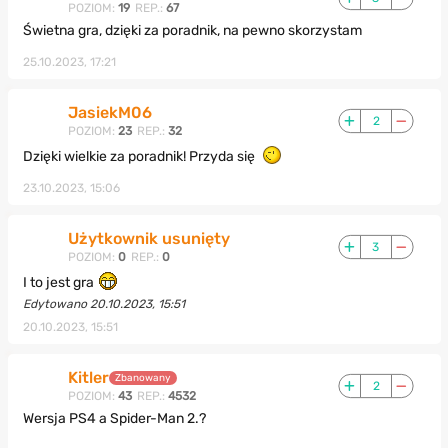
POZIOM:
19
REP.:
67
Świetna gra, dzięki za poradnik, na pewno skorzystam
25.10.2023, 17:21
JasiekM06
2
POZIOM:
23
REP.:
32
Dzięki wielkie za poradnik! Przyda się
23.10.2023, 15:06
Użytkownik usunięty
3
POZIOM:
0
REP.:
0
I to jest gra
Edytowano 20.10.2023, 15:51
20.10.2023, 15:51
Kitler
Zbanowany
2
POZIOM:
43
REP.:
4532
Wersja PS4 a Spider-Man 2.?