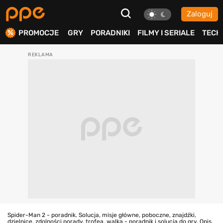
Zaloguj
ierdź
PROMOCJE
GRY
PORADNIKI
FILMY I SERIALE
TECH
Spider-Man 2 - poradnik. Solucja, misje główne, poboczne, znajdźki,
dzielnice, zdolności porady, trofea, walka - poradnik i solucja do gry. Opis,