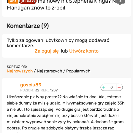
Prime Video ma nowy hit Stephena Kinga? Mike
3
GRY
8433V
Flanagan znów to zrobił
Komentarze (
9
)
Tylko zalogowani użytkownicy mogą dodawać
komentarze.
Zaloguj się
lub
Utwórz konto
SORTUJ OD:
Najnowszych
/
Najstarszych
/
Popularnych
gosciu89
0
POZIOM:
32
REP.:
1259
Ukończenie platyny proste?? No właśnie trudne. Ale jestem z
siebie dumny że mi się udało. Mi wymaksowanie gry zajęło 35h
a nie 30. I to spiesząc się. Po drugie gra jest bardzo trudna o
niejednokrotnie zaciąłem się przy bossie których jest dużo i
musiałem wypruwać sobie żyły by pokonać. A dodam że gram
dobrze. Po drugie na zdobycie platyny trzeba jeszcze raz