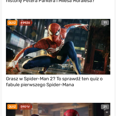
historię Petera Parkera i Milesa Moralesa?
11
QUIZ
4992V
Grasz w Spider-Man 2? To sprawdź ten quiz o
fabule pierwszego Spider-Mana
21
QUIZ
5901V