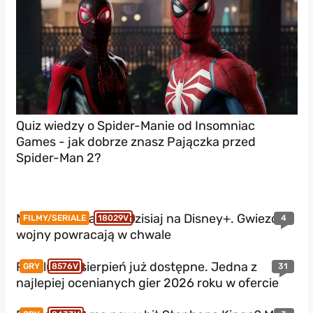
Quiz wiedzy o Spider-Manie od Insomniac
Games - jak dobrze znasz Pajączka przed
Spider-Man 2?
Nowe Star Wars od dzisiaj na Disney+. Gwiezdne
4
FILMY/SERIALE
18029V
wojny powracają w chwale
PS Plus na sierpień już dostępne. Jedna z
31
GRY
8576V
najlepiej ocenianych gier 2026 roku w ofercie