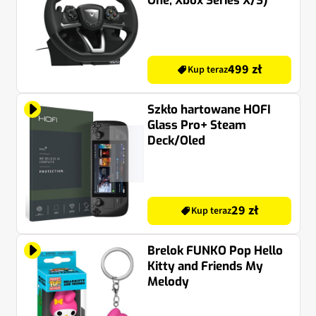
One, Xbox Series X/S)
499 zł
Kup teraz
Szkło hartowane HOFI
Glass Pro+ Steam
Deck/Oled
29 zł
Kup teraz
Brelok FUNKO Pop Hello
Kitty and Friends My
Melody