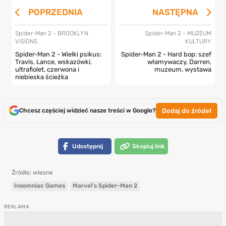
POPRZEDNIA
NASTĘPNA
Spider-Man 2 - BROOKLYN
Spider-Man 2 - MUZEUM
VISIONS
KULTURY
Spider-Man 2 - Wielki psikus:
Spider-Man 2 - Hard bop: szef
Travis, Lance, wskazówki,
włamywaczy, Darren,
ultrafiolet, czerwona i
muzeum, wystawa
niebieska ścieżka
Dodaj do źródeł
Chcesz częściej widzieć nasze treści w Google?
Udostępnij
Skopiuj link
Źródło: własne
Insomniac Games
Marvel's Spider-Man 2