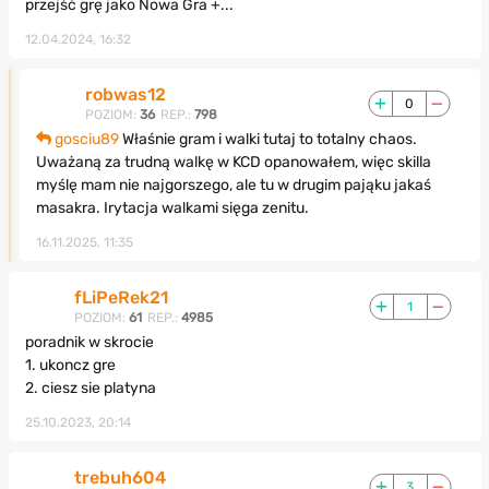
przejść grę jako Nowa Gra +...
12.04.2024, 16:32
robwas12
0
POZIOM:
36
REP.:
798
gosciu89
Właśnie gram i walki tutaj to totalny chaos.
Uważaną za trudną walkę w KCD opanowałem, więc skilla
myślę mam nie najgorszego, ale tu w drugim pająku jakaś
masakra. Irytacja walkami sięga zenitu.
16.11.2025, 11:35
fLiPeRek21
1
POZIOM:
61
REP.:
4985
poradnik w skrocie
1. ukoncz gre
2. ciesz sie platyna
25.10.2023, 20:14
trebuh604
3