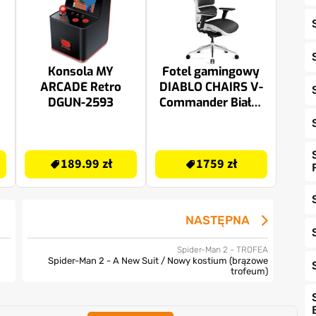
Konsola MY
Fotel gamingowy
ARCADE Retro
DIABLO CHAIRS V-
DGUN-2593
Commander Biało-
czarny
189.99 zł
1759 zł
189.99 zł
1759 zł
NASTĘPNA
Spider-Man 2 - TROFEA
Spider-Man 2 - A New Suit / Nowy kostium (brązowe
trofeum)