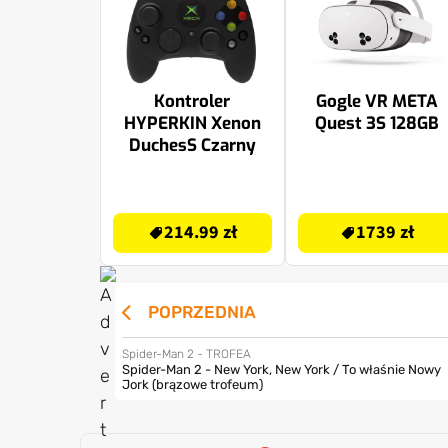
Kontroler
Gogle VR META
HYPERKIN Xenon
Quest 3S 128GB
DuchesS Czarny
229.99 zł
1739 zł
214.99 zł
1739 zł
POPRZEDNIA
Spider-Man 2 - TROFEA
Spider-Man 2 - New York, New York / To właśnie Nowy
Jork (brązowe trofeum)