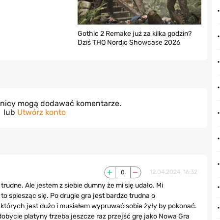
Gothic 2 Remake już za kilka godzin?
Dziś THQ Nordic Showcase 2026
wnicy mogą dodawać komentarze.
lub
Utwórz konto
0
12.04.2024, 16:32
rudne. Ale jestem z siebie dumny że mi się udało. Mi
to spiesząc się. Po drugie gra jest bardzo trudna o
e których jest dużo i musiałem wypruwać sobie żyły by pokonać.
obycie platyny trzeba jeszcze raz przejść grę jako Nowa Gra