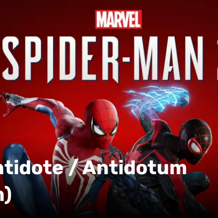
ntidote / Antidotum
m)