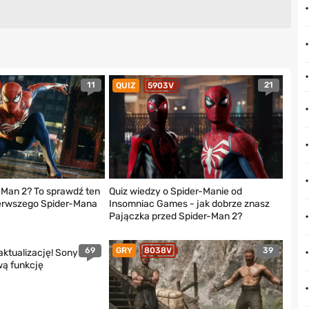
11
21
QUIZ
5903V
-Man 2? To sprawdź ten
Quiz wiedzy o Spider-Manie od
pierwszego Spider-Mana
Insomniac Games - jak dobrze znasz
Pajączka przed Spider-Man 2?
69
39
GRY
8038V
ktualizację! Sony
ą funkcję