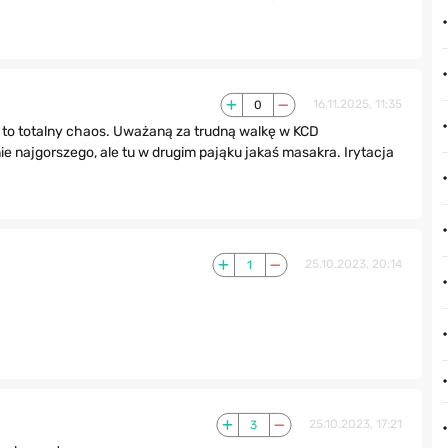
0
16.11.2025, 11:35
aj to totalny chaos. Uważaną za trudną walkę w KCD
e najgorszego, ale tu w drugim pająku jakaś masakra. Irytacja
1
25.10.2023, 20:14
3
25.10.2023, 17:21