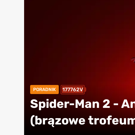
177762V
PORADNIK
Spider-Man 2 - A
(brązowe trofeu