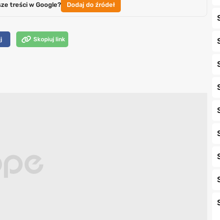
sze treści w Google?
Dodaj do źródeł
j
Skopiuj link