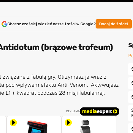
Chcesz częściej widzieć nasze treści w Google?
Dodaj do źródeł
S
 Antidotum (brązowe trofeum)
Po
t związane z fabułą gry. Otrzymasz je wraz z
ta pod wpływem efektu Anti-Venom. Aktywujesz
e L1 + kwadrat podczas 28 misji fabularnej.
REKLAMA