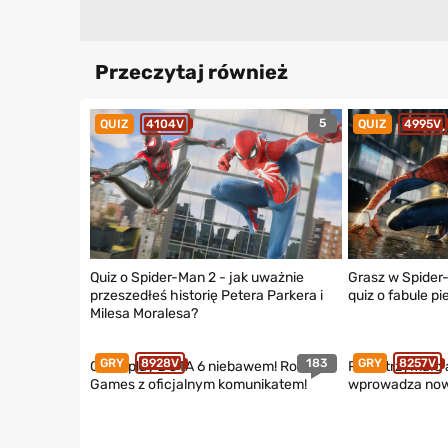
Przeczytaj również
5
QUIZ
4104V
QUIZ
4995V
Quiz o Spider-Man 2 - jak uważnie
Grasz w Spider
przeszedłeś historię Petera Parkera i
quiz o fabule 
Milesa Moralesa?
183
GRY
8928V
GRY
8257V
Gameplay z GTA 6 niebawem! Rockstar
PS5 otrzymało a
Games z oficjalnym komunikatem!
wprowadza now