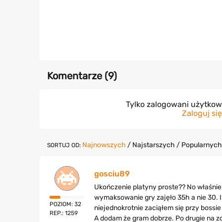
Komentarze (
9
)
Tylko zalogowani użytko
Zaloguj się
Najnowszych
/
Najstarszych
/
Popularnych
SORTUJ OD:
gosciu89
Ukończenie platyny proste?? No właśnie t
wymaksowanie gry zajęło 35h a nie 30. I 
POZIOM: 32
niejednokrotnie zaciąłem się przy bossi
REP.: 1259
A dodam że gram dobrze. Po drugie na zd