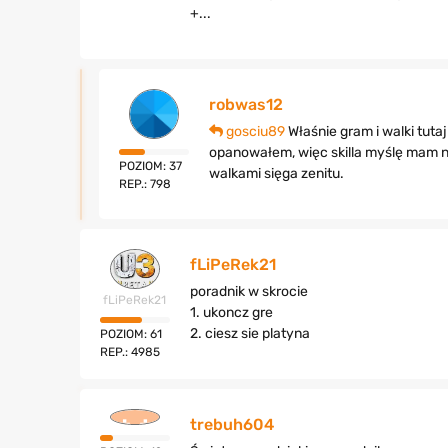
+...
robwas12
gosciu89
Właśnie gram i walki tut
opanowałem, więc skilla myślę mam ni
POZIOM: 37
walkami sięga zenitu.
REP.: 798
fLiPeRek21
poradnik w skrocie
fLiPeRek21
1. ukoncz gre
2. ciesz sie platyna
POZIOM: 61
REP.: 4985
trebuh604