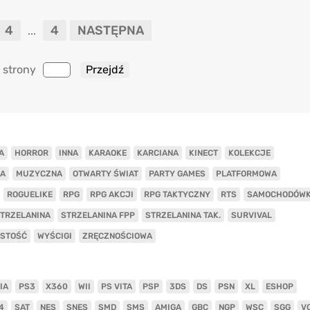
4
4
NASTĘPNA
...
 strony
A
HORROR
INNA
KARAOKE
KARCIANA
KINECT
KOLEKCJE
A
MUZYCZNA
OTWARTY ŚWIAT
PARTY GAMES
PLATFORMOWA
ROGUELIKE
RPG
RPG AKCJI
RPG TAKTYCZNY
RTS
SAMOCHODÓW
TRZELANINA
STRZELANINA FPP
STRZELANINA TAK.
SURVIVAL
ISTOŚĆ
WYŚCIGI
ZRĘCZNOŚCIOWA
IA
PS3
X360
WII
PS VITA
PSP
3DS
DS
PSN
XL
ESHOP
4
SAT
NES
SNES
SMD
SMS
AMIGA
GBC
NGP
WSC
SGG
V