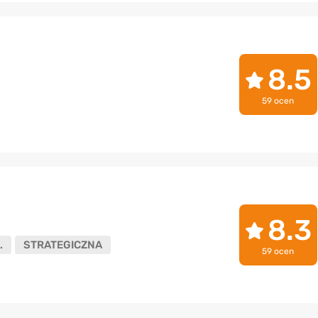
8.5
59 ocen
8.3
.
STRATEGICZNA
59 ocen