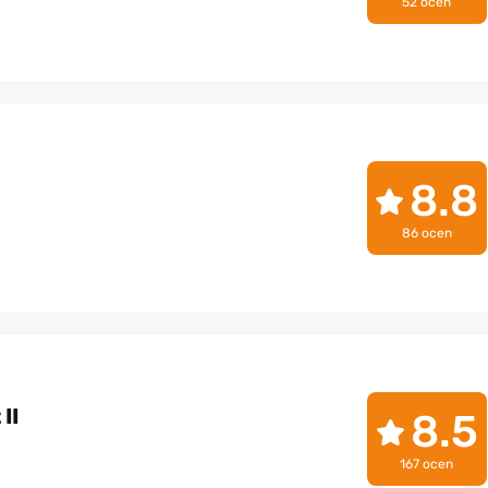
52 ocen
8.8
86 ocen
II
8.5
167 ocen