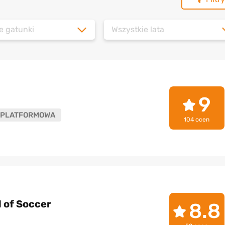
e gatunki
Wszystkie lata
9
PLATFORMOWA
104 ocen
 of Soccer
8.8