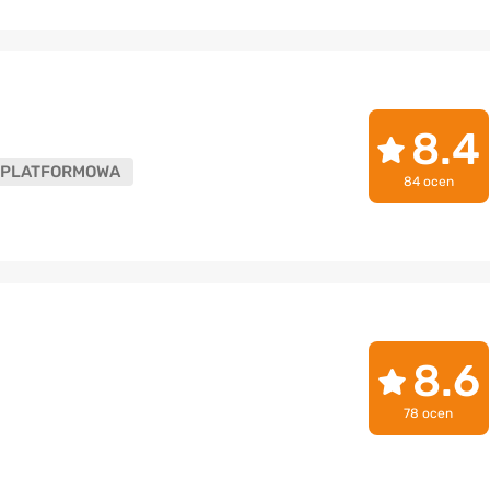
8.4
PLATFORMOWA
84 ocen
8.6
78 ocen