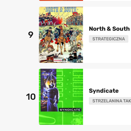
North & South
9
STRATEGICZNA
Syndicate
10
STRZELANINA TAK