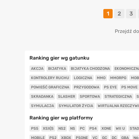
1
2
3
Przejdź do
Ranking gier wg gatunku
AKCJA
BIJATYKA
BIJATYKA CHODZONA
EKONOMICZN
KONTROLERY RUCHU
LOGICZNA
MMO
MMORPG
MOB
POWIEŚĆ GRAFICZNA
PRZYGODOWA
PS EYE
PS MOVE
SKRADANKA
SLASHER
SPORTOWA
STRATEGICZNA
S
SYMULACJA
SYMULATOR ŻYCIA
WIRTUALNA RZECZYW
Ranking gier wg platformy
PS5
XSX|S
NS2
NS
PC
PS4
XONE
WII U
STAD
MOBILE
PS2
XBOX
PSONE
VC
GC
DC
GBA
N6