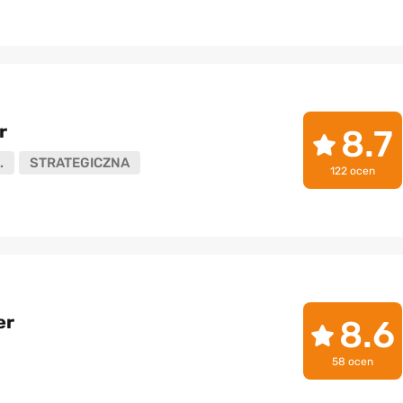
r
8.7
.
STRATEGICZNA
122 ocen
er
8.6
58 ocen