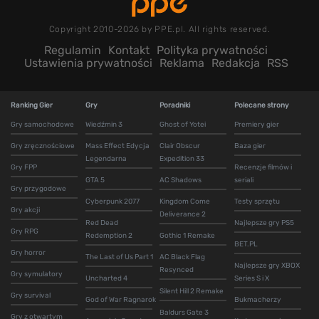
Copyright 2010-2026 by PPE.pl. All rights reserved.
Regulamin
Kontakt
Polityka prywatności
Ustawienia prywatności
Reklama
Redakcja
RSS
Ranking Gier
Gry
Poradniki
Polecane strony
Gry samochodowe
Wiedźmin 3
Ghost of Yotei
Premiery gier
Gry zręcznościowe
Mass Effect Edycja
Clair Obscur
Baza gier
Legendarna
Expedition 33
Gry FPP
Recenzje filmów i
GTA 5
AC Shadows
seriali
Gry przygodowe
Cyberpunk 2077
Kingdom Come
Testy sprzętu
Gry akcji
Deliverance 2
Red Dead
Najlepsze gry PS5
Gry RPG
Redemption 2
Gothic 1 Remake
BET.PL
Gry horror
The Last of Us Part 1
AC Black Flag
Najlepsze gry XBOX
Resynced
Gry symulatory
Uncharted 4
Series S i X
Silent Hill 2 Remake
Gry survival
God of War Ragnarok
Bukmacherzy
Baldurs Gate 3
Gry z otwartym