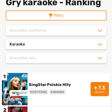
Gry karaoke - Ranking
Filtry
Wszystkie platformy
Karaoke
Wszystkie lata
1
SingStar Polskie Hity
7.3
MUZYCZNA
KARAOKE
36 ocen
2