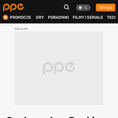
Zaloguj
ierdź
PROMOCJE
GRY
PORADNIKI
FILMY I SERIALE
TECH