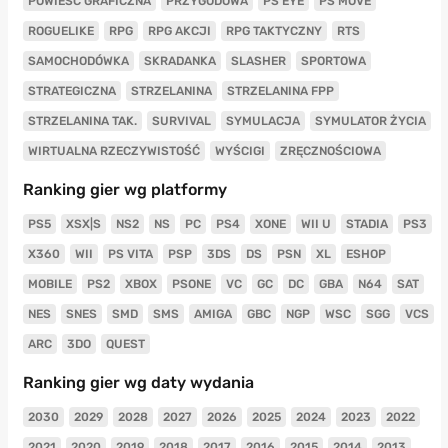
POWIEŚĆ GRAFICZNA
PRZYGODOWA
PS EYE
PS MOVE
ROGUELIKE
RPG
RPG AKCJI
RPG TAKTYCZNY
RTS
SAMOCHODÓWKA
SKRADANKA
SLASHER
SPORTOWA
STRATEGICZNA
STRZELANINA
STRZELANINA FPP
STRZELANINA TAK.
SURVIVAL
SYMULACJA
SYMULATOR ŻYCIA
WIRTUALNA RZECZYWISTOŚĆ
WYŚCIGI
ZRĘCZNOŚCIOWA
Ranking gier wg platformy
PS5
XSX|S
NS2
NS
PC
PS4
XONE
WII U
STADIA
PS3
X360
WII
PS VITA
PSP
3DS
DS
PSN
XL
ESHOP
MOBILE
PS2
XBOX
PSONE
VC
GC
DC
GBA
N64
SAT
NES
SNES
SMD
SMS
AMIGA
GBC
NGP
WSC
SGG
VCS
ARC
3DO
QUEST
Ranking gier wg daty wydania
2030
2029
2028
2027
2026
2025
2024
2023
2022
2021
2020
2019
2018
2017
2016
2015
2014
2013