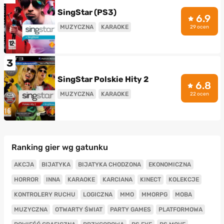
SingStar (PS3)
6.9
MUZYCZNA
KARAOKE
29 ocen
3
SingStar Polskie Hity 2
6.8
MUZYCZNA
KARAOKE
22 ocen
Ranking gier wg gatunku
AKCJA
BIJATYKA
BIJATYKA CHODZONA
EKONOMICZNA
HORROR
INNA
KARAOKE
KARCIANA
KINECT
KOLEKCJE
KONTROLERY RUCHU
LOGICZNA
MMO
MMORPG
MOBA
MUZYCZNA
OTWARTY ŚWIAT
PARTY GAMES
PLATFORMOWA