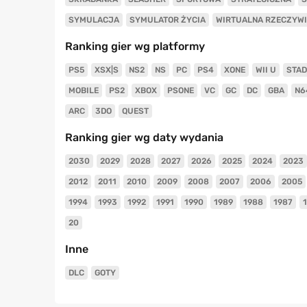
SYMULACJA
SYMULATOR ŻYCIA
WIRTUALNA RZECZYW
Ranking gier wg platformy
PS5
XSX|S
NS2
NS
PC
PS4
XONE
WII U
STAD
MOBILE
PS2
XBOX
PSONE
VC
GC
DC
GBA
N6
ARC
3DO
QUEST
Ranking gier wg daty wydania
2030
2029
2028
2027
2026
2025
2024
2023
2012
2011
2010
2009
2008
2007
2006
2005
1994
1993
1992
1991
1990
1989
1988
1987
20
Inne
DLC
GOTY