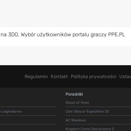
 na 3DO. Wybór użytkowników portalu graczy PPE.PL
Regulamin
Kontakt
Polityka prywatności
Usta
Poradniki
Ghost of Yotei
a Legendarna
Clair Obscur Expedition 33
AC Shadows
Kingdom Come Deliverance 2