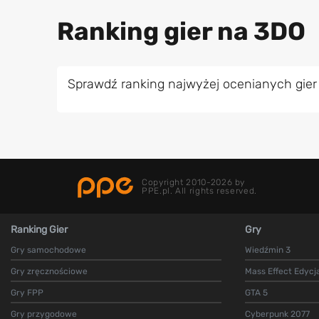
Ranking gier na 3DO
Sprawdź ranking najwyżej ocenianych gier
Copyright 2010-2026 by
PPE.pl. All rights reserved.
Ranking Gier
Gry
Gry samochodowe
Wiedźmin 3
Gry zręcznościowe
Mass Effect Edycj
Gry FPP
GTA 5
Gry przygodowe
Cyberpunk 2077