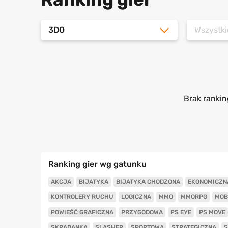
3DO
Wszystki
Brak rankin
Ranking gier wg gatunku
AKCJA
BIJATYKA
BIJATYKA CHODZONA
EKONOMICZN
KONTROLERY RUCHU
LOGICZNA
MMO
MMORPG
MOB
POWIEŚĆ GRAFICZNA
PRZYGODOWA
PS EYE
PS MOVE
SKRADANKA
SLASHER
SPORTOWA
STRATEGICZNA
S