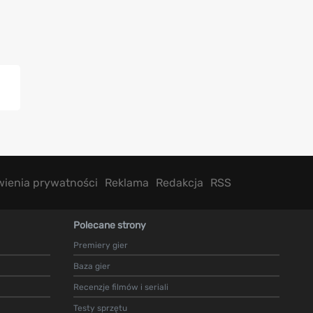
wienia prywatności
Reklama
Redakcja
RSS
Polecane strony
Premiery gier
Baza gier
Recenzje filmów i seriali
Testy sprzętu