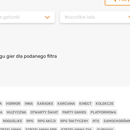
e gatunki
Wszystkie lata
gu gier dla podanego filtra
A
HORROR
INNA
KARAOKE
KARCIANA
KINECT
KOLEKCJE
A
MUZYCZNA
OTWARTY ŚWIAT
PARTY GAMES
PLATFORMOWA
ROGUELIKE
RPG
RPG AKCJI
RPG TAKTYCZNY
RTS
SAMOCHODÓW
TRZELANINA
STRZELANINA FPP
STRZELANINA TAK.
SURVIVAL