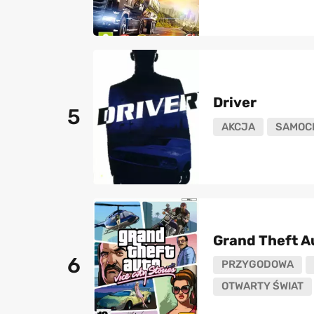
Driver
5
AKCJA
SAMOC
Grand Theft Au
6
PRZYGODOWA
OTWARTY ŚWIAT