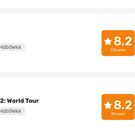
8.2
HODÓWKA
173 ocen
2: World Tour
8.2
HODÓWKA
55 ocen