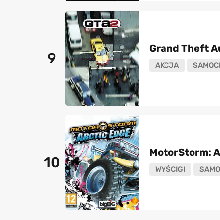
Grand Theft A
9
AKCJA
SAMOC
MotorStorm: A
10
WYŚCIGI
SAMO