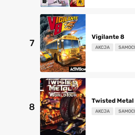
Vigilante 8
7
AKCJA
SAMOC
Twisted Metal 
8
AKCJA
SAMOC