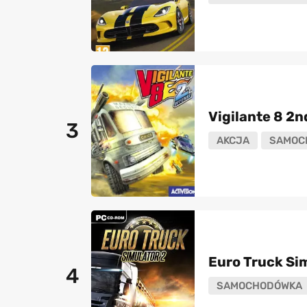
Vigilante 8 2n
3
AKCJA
SAMOC
Euro Truck Si
4
SAMOCHODÓWKA