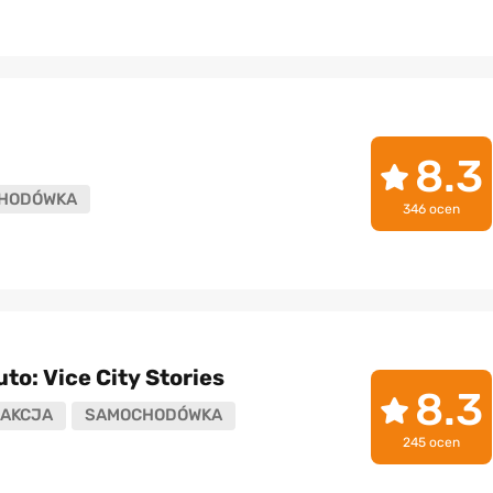
8.3
HODÓWKA
346 ocen
to: Vice City Stories
8.3
AKCJA
SAMOCHODÓWKA
245 ocen