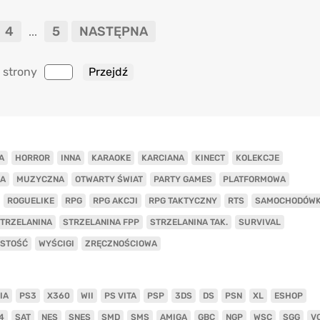
4
5
NASTĘPNA
...
 strony
A
HORROR
INNA
KARAOKE
KARCIANA
KINECT
KOLEKCJE
A
MUZYCZNA
OTWARTY ŚWIAT
PARTY GAMES
PLATFORMOWA
ROGUELIKE
RPG
RPG AKCJI
RPG TAKTYCZNY
RTS
SAMOCHODÓW
TRZELANINA
STRZELANINA FPP
STRZELANINA TAK.
SURVIVAL
ISTOŚĆ
WYŚCIGI
ZRĘCZNOŚCIOWA
IA
PS3
X360
WII
PS VITA
PSP
3DS
DS
PSN
XL
ESHOP
4
SAT
NES
SNES
SMD
SMS
AMIGA
GBC
NGP
WSC
SGG
V