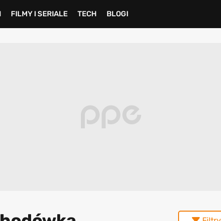
I
FILMY I SERIALE
TECH
BLOGI
chodówka
Filtry