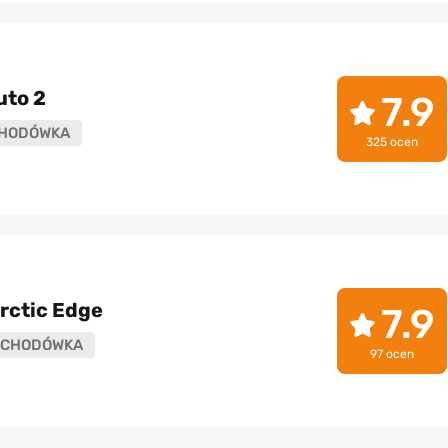
uto 2
7.9
HODÓWKA
325 ocen
rctic Edge
7.9
CHODÓWKA
97 ocen