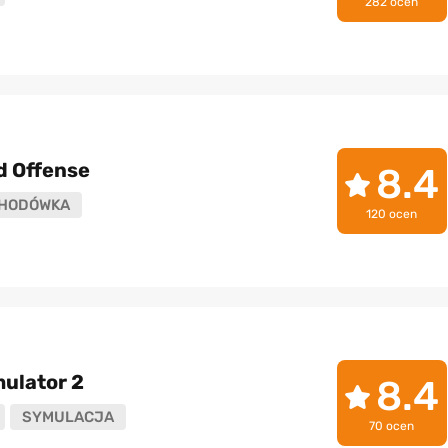
282 ocen
d Offense
8.4
HODÓWKA
120 ocen
mulator 2
8.4
SYMULACJA
70 ocen