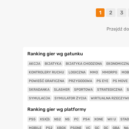
1
2
3
Przejdź do
Ranking gier wg gatunku
AKCJA
BIJATYKA
BIJATYKA CHODZONA
EKONOMICZN
KONTROLERY RUCHU
LOGICZNA
MMO
MMORPG
MOB
POWIEŚĆ GRAFICZNA
PRZYGODOWA
PS EYE
PS MOVE
SKRADANKA
SLASHER
SPORTOWA
STRATEGICZNA
S
SYMULACJA
SYMULATOR ŻYCIA
WIRTUALNA RZECZYW
Ranking gier wg platformy
PS5
XSX|S
NS2
NS
PC
PS4
XONE
WII U
STAD
MOBILE
PS2
XBOX
PSONE
VC
GC
DC
GBA
N6