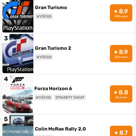
Gran Turismo
8.9
WYŚCIGI
385 ocen
3
Gran Turismo 2
8.9
WYŚCIGI
353 ocen
4
Forza Horizon 6
8.8
WYŚCIGI
OTWARTY ŚWIAT
20 ocen
5
Colin McRae Rally 2.0
8.7