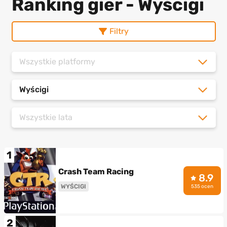
Ranking gier - Wyścigi
Filtry
Wszystkie platformy
Wyścigi
Wszystkie lata
1
Crash Team Racing
8.9
WYŚCIGI
535 ocen
2