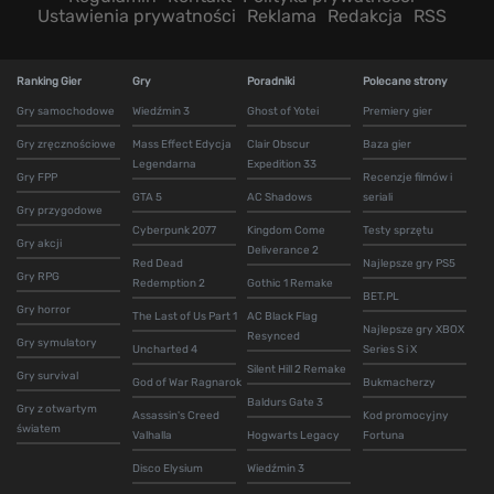
Ustawienia prywatności
Reklama
Redakcja
RSS
Ranking Gier
Gry
Poradniki
Polecane strony
Gry samochodowe
Wiedźmin 3
Ghost of Yotei
Premiery gier
Gry zręcznościowe
Mass Effect Edycja
Clair Obscur
Baza gier
Legendarna
Expedition 33
Gry FPP
Recenzje filmów i
GTA 5
AC Shadows
seriali
Gry przygodowe
Cyberpunk 2077
Kingdom Come
Testy sprzętu
Gry akcji
Deliverance 2
Red Dead
Najlepsze gry PS5
Gry RPG
Redemption 2
Gothic 1 Remake
BET.PL
Gry horror
The Last of Us Part 1
AC Black Flag
Najlepsze gry XBOX
Resynced
Gry symulatory
Uncharted 4
Series S i X
Silent Hill 2 Remake
Gry survival
God of War Ragnarok
Bukmacherzy
Baldurs Gate 3
Gry z otwartym
Assassin's Creed
Kod promocyjny
światem
Valhalla
Hogwarts Legacy
Fortuna
Disco Elysium
Wiedźmin 3