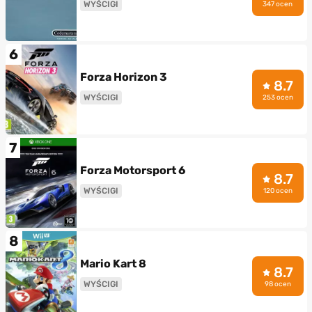
WYŚCIGI
347 ocen
6
Forza Horizon 3
8.7
WYŚCIGI
253 ocen
7
Forza Motorsport 6
8.7
WYŚCIGI
120 ocen
8
Mario Kart 8
8.7
WYŚCIGI
98 ocen