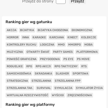
Przejdź do strony
Ranking gier wg gatunku
AKCJA
BIJATYKA
BIJATYKA CHODZONA
EKONOMICZNA
HORROR
INNA
KARAOKE
KARCIANA
KINECT
KOLEKCJE
KONTROLERY RUCHU
LOGICZNA
MMO
MMORPG
MOBA
MUZYCZNA
OTWARTY ŚWIAT
PARTY GAMES
PLATFORMOWA
POWIEŚĆ GRAFICZNA
PRZYGODOWA
PS EYE
PS MOVE
ROGUELIKE
RPG
RPG AKCJI
RPG TAKTYCZNY
RTS
SAMOCHODÓWKA
SKRADANKA
SLASHER
SPORTOWA
STRATEGICZNA
STRZELANINA
STRZELANINA FPP
STRZELANINA TAK.
SURVIVAL
SYMULACJA
SYMULATOR ŻYCIA
WIRTUALNA RZECZYWISTOŚĆ
WYŚCIGI
ZRĘCZNOŚCIOWA
Ranking gier wg platformy