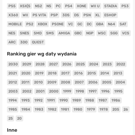
PS5
XSX|S
NS2
NS
PC
PS4
XONE
WII U
STADIA
PS3
X360
WII
PS VITA
PSP
3DS
DS
PSN
XL
ESHOP
MOBILE
PS2
XBOX
PSONE
VC
GC
DC
GBA
N64
SAT
NES
SNES
SMD
SMS
AMIGA
GBC
NGP
WSC
SGG
VCS
ARC
3DO
QUEST
Ranking gier wg daty wydania
2030
2029
2028
2027
2026
2025
2024
2023
2022
2021
2020
2019
2018
2017
2016
2015
2014
2013
2012
2011
2010
2009
2008
2007
2006
2005
2004
2003
2002
2001
2000
1999
1998
1997
1996
1995
1994
1993
1992
1991
1990
1989
1988
1987
1986
1985
1984
1983
1982
1981
1980
1979
1978
205
26
25
20
Inne