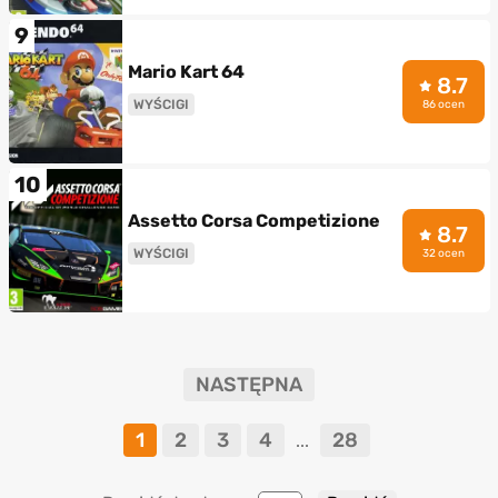
9
Mario Kart 64
8.7
WYŚCIGI
86 ocen
10
Assetto Corsa Competizione
8.7
WYŚCIGI
32 ocen
NASTĘPNA
1
2
3
4
28
...