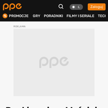
Zaloguj
ierdź
PROMOCJE
GRY
PORADNIKI
FILMY I SERIALE
TECH