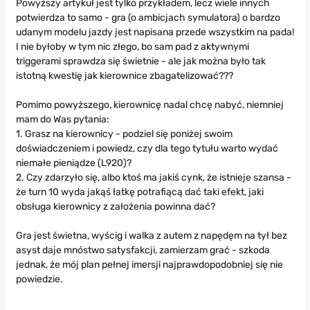
Powyższy artykuł jest tylko przykładem, lecz wiele innych
potwierdza to samo - gra (o ambicjach symulatora) o bardzo
udanym modelu jazdy jest napisana przede wszystkim na pada!
I nie byłoby w tym nic złego, bo sam pad z aktywnymi
triggerami sprawdza się świetnie - ale jak można było tak
istotną kwestię jak kierownice zbagatelizować???
Pomimo powyższego, kierownicę nadal chcę nabyć, niemniej
mam do Was pytania:
1. Grasz na kierownicy - podziel się poniżej swoim
doświadczeniem i powiedz, czy dla tego tytułu warto wydać
niemałe pieniądze (L920)?
2. Czy zdarzyło się, albo ktoś ma jakiś cynk, że istnieje szansa -
że turn 10 wyda jakąś łatkę potrafiącą dać taki efekt, jaki
obsługa kierownicy z założenia powinna dać?
Gra jest świetna, wyścig i walka z autem z napędęm na tył bez
asyst daje mnóstwo satysfakcji, zamierzam grać - szkoda
jednak, że mój plan pełnej imersji najprawdopodobniej się nie
powiedzie.