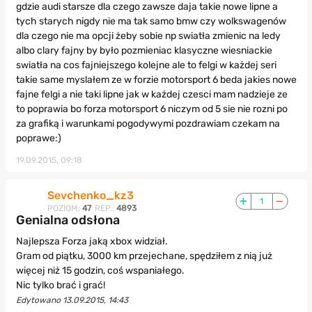
gdzie audi starsze dla czego zawsze daja takie nowe lipne a
tych starych nigdy nie ma tak samo bmw czy wolkswagenów
dla czego nie ma opcji żeby sobie np swiatła zmienic na ledy
albo clary fajny by było pozmieniac klasyczne wiesniackie
swiatła na cos fajniejszego kolejne ale to felgi w każdej seri
takie same myslałem ze w forzie motorsport 6 beda jakies nowe
fajne felgi a nie taki lipne jak w każdej czesci mam nadzieje ze
to poprawia bo forza motorsport 6 niczym od 5 sie nie rozni po
za grafiką i warunkami pogodywymi pozdrawiam czekam na
poprawe:)
19.09.2015, 09:18
Sevchenko_kz3
1
POZIOM:
47
REP.:
4893
Genialna odsłona
Najlepsza Forza jaką xbox widział.
Gram od piątku, 3000 km przejechane, spędziłem z nią już
więcej niż 15 godzin, coś wspaniałego.
Nic tylko brać i grać!
Edytowano 13.09.2015, 14:43