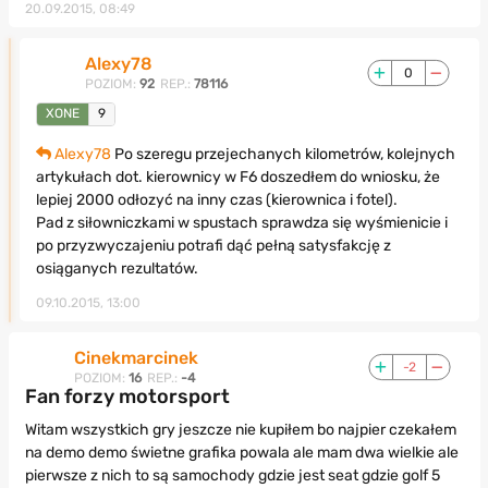
20.09.2015, 08:49
Alexy78
0
POZIOM:
92
REP.:
78116
XONE
9
Alexy78
Po szeregu przejechanych kilometrów, kolejnych
artykułach dot. kierownicy w F6 doszedłem do wniosku, że
lepiej 2000 odłozyć na inny czas (kierownica i fotel).
Pad z siłowniczkami w spustach sprawdza się wyśmienicie i
po przyzwyczajeniu potrafi dąć pełną satysfakcję z
osiąganych rezultatów.
09.10.2015, 13:00
Cinekmarcinek
-2
POZIOM:
16
REP.:
-4
Fan forzy motorsport
Witam wszystkich gry jeszcze nie kupiłem bo najpier czekałem
na demo demo świetne grafika powala ale mam dwa wielkie ale
pierwsze z nich to są samochody gdzie jest seat gdzie golf 5