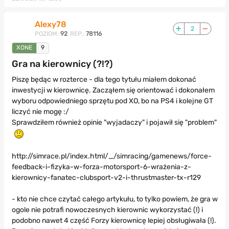
Alexy78
2
POZIOM:
92
REP.:
78116
XONE
9
Gra na kierownicy (?!?)
Piszę będąc w rozterce - dla tego tytułu miałem dokonać
inwestycji w kierownicę. Zacząłem się orientować i dokonałem
wyboru odpowiedniego sprzętu pod XO, bo na PS4 i kolejne GT
liczyć nie mogę :/
Sprawdziłem również opinie "wyjadaczy" i pojawił się "problem"
http://simrace.pl/index.html/_/simracing/gamenews/force-
feedback-i-fizyka-w-forza-motorsport-6-wrażenia-z-
kierownicy-fanatec-clubsport-v2-i-thrustmaster-tx-r129
- kto nie chce czytać całego artykułu, to tylko powiem, że gra w
ogole nie potrafi nowoczesnych kierownic wykorzystać (!) i
podobno nawet 4 część Forzy kierownicę lepiej obsługiwała (!).