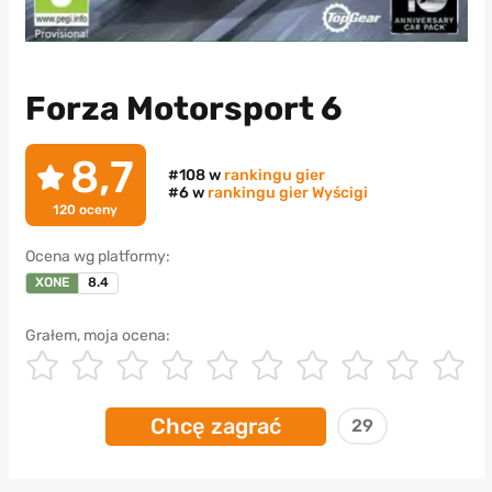
Forza Motorsport 6
8,7
#108 w
rankingu gier
#6 w
rankingu gier Wyścigi
120
oceny
Ocena wg platformy:
XONE
8.4
Grałem, moja ocena:
Chcę zagrać
29