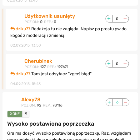
02.09.2015, 13:45
Użytkownik usunięty
0
POZIOM:
0
REP.:
0
dziku77
Redakcja tu nie zagląda. Napisz po prostu pw do
kogoś z moderacji i zmienią.
02.09.2015, 13:50
Cherubinek
0
POZIOM:
127
REP.:
197671
dziku77
Tam jest odsyłacz "zgłoś błąd"
04.09.2015, 15:43
Alexy78
6
POZIOM:
92
REP.:
78116
XONE
9
Wysoko postawiona poprzeczka
Gra ma dosyć wysoko postawioną poprzeczkę. Raz, względem
poprzedniczki, dwa względem gry arcade z nutką symulacji