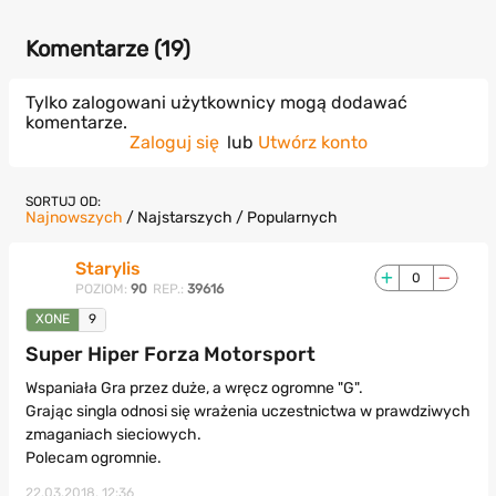
Komentarze (
19
)
Tylko zalogowani użytkownicy mogą dodawać
komentarze.
Zaloguj się
lub
Utwórz konto
SORTUJ OD:
Najnowszych
/
Najstarszych
/
Popularnych
Starylis
0
POZIOM:
90
REP.:
39616
XONE
9
Super Hiper Forza Motorsport
Wspaniała Gra przez duże, a wręcz ogromne "G".
Grając singla odnosi się wrażenia uczestnictwa w prawdziwych
zmaganiach sieciowych.
Polecam ogromnie.
22.03.2018, 12:36