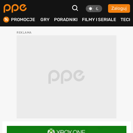
Zaloguj
ierdź
PROMOCJE
GRY
PORADNIKI
FILMY I SERIALE
TECH