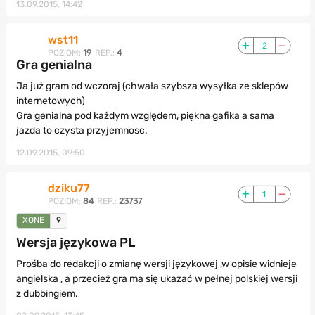
13.09.2015, 14:42
wst11
2
POZIOM:
19
REP.:
4
Gra genialna
Ja już gram od wczoraj (chwała szybsza wysyłka ze sklepów
internetowych)
Gra genialna pod każdym względem, piękna gafika a sama
jazda to czysta przyjemnosc.
12.09.2015, 09:50
dziku77
1
POZIOM:
84
REP.:
23737
XONE
9
Wersja językowa PL
Prośba do redakcji o zmianę wersji językowej ,w opisie widnieje
angielska , a przecież gra ma się ukazać w pełnej polskiej wersji
z dubbingiem.