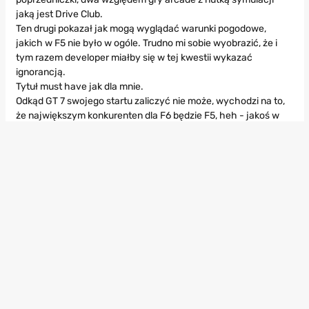
jaką jest Drive Club.
Ten drugi pokazał jak mogą wyglądać warunki pogodowe,
jakich w F5 nie było w ogóle. Trudno mi sobie wyobrazić, że i
tym razem developer miałby się w tej kwestii wykazać
ignorancją.
Tytuł must have jak dla mnie.
Odkąd GT 7 swojego startu zaliczyć nie może, wychodzi na to,
że największym konkurenten dla F6 będzie F5, heh - jakoś w
Project Cars umiarkowanie wierzę (obym się mylił, bo
konkurencja zawsze wskazana).
Czy czegoś w Forza 5 oprócz utrudnionej jazdy w deszczu/
śniegu Wam brakowało? Co byście do tego świetnego tytułu
jeszcze dodali?
Z mojej strony powiem tylko iż mam nadzieję, że gra nie będzie
posiadała mikro(makro) transakcji. To się dla tego tytuły nie
godzi.
19.01.2015, 09:19
Radesito
2
POZIOM:
68
REP.:
4722