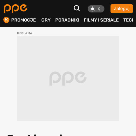
Zaloguj
ierdź
PROMOCJE
GRY
PORADNIKI
FILMY I SERIALE
TECH