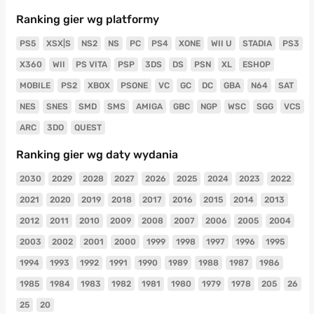
Ranking gier wg platformy
PS5
XSX|S
NS2
NS
PC
PS4
XONE
WII U
STADIA
PS3
X360
WII
PS VITA
PSP
3DS
DS
PSN
XL
ESHOP
MOBILE
PS2
XBOX
PSONE
VC
GC
DC
GBA
N64
SAT
NES
SNES
SMD
SMS
AMIGA
GBC
NGP
WSC
SGG
VCS
ARC
3DO
QUEST
Ranking gier wg daty wydania
2030
2029
2028
2027
2026
2025
2024
2023
2022
2021
2020
2019
2018
2017
2016
2015
2014
2013
2012
2011
2010
2009
2008
2007
2006
2005
2004
2003
2002
2001
2000
1999
1998
1997
1996
1995
1994
1993
1992
1991
1990
1989
1988
1987
1986
1985
1984
1983
1982
1981
1980
1979
1978
205
26
25
20