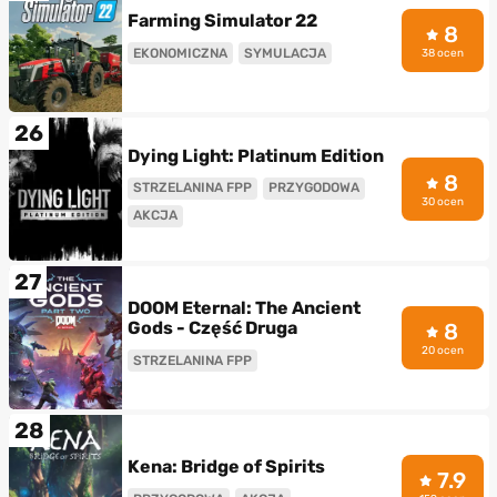
Farming Simulator 22
8
EKONOMICZNA
SYMULACJA
38 ocen
26
Dying Light: Platinum Edition
8
STRZELANINA FPP
PRZYGODOWA
30 ocen
AKCJA
27
DOOM Eternal: The Ancient
Gods - Część Druga
8
20 ocen
STRZELANINA FPP
28
Kena: Bridge of Spirits
7.9