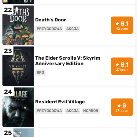
22
Death's Door
8.1
PRZYGODOWA
AKCJA
42 ocen
23
The Elder Scrolls V: Skyrim
Anniversary Edition
8.1
27 ocen
RPG
24
Resident Evil Village
8
PRZYGODOWA
AKCJA
HORROR
271 ocen
25