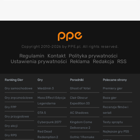
Copyright 2010-2026 by PPE.pl. All rights reserved.
Regulamin
Kontakt
Polityka prywatności
Ustawienia prywatności
Reklama
Redakcja
RSS
Ranking Gier
Gry
Poradniki
Polecane strony
Gry samochodowe
Wiedźmin 3
Ghost of Yotei
Premiery gier
Gry zręcznościowe
Mass Effect Edycja
Clair Obscur
Baza gier
Legendarna
Expedition 33
Gry FPP
Recenzje filmów i
GTA 5
AC Shadows
seriali
Gry przygodowe
Cyberpunk 2077
Kingdom Come
Testy sprzętu
Gry akcji
Deliverance 2
Red Dead
Najlepsze gry PS5
Gry RPG
Redemption 2
Gothic 1 Remake