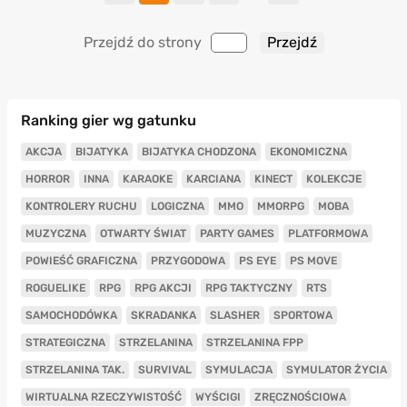
Przejdź do strony
Ranking gier wg gatunku
AKCJA
BIJATYKA
BIJATYKA CHODZONA
EKONOMICZNA
HORROR
INNA
KARAOKE
KARCIANA
KINECT
KOLEKCJE
KONTROLERY RUCHU
LOGICZNA
MMO
MMORPG
MOBA
MUZYCZNA
OTWARTY ŚWIAT
PARTY GAMES
PLATFORMOWA
POWIEŚĆ GRAFICZNA
PRZYGODOWA
PS EYE
PS MOVE
ROGUELIKE
RPG
RPG AKCJI
RPG TAKTYCZNY
RTS
SAMOCHODÓWKA
SKRADANKA
SLASHER
SPORTOWA
STRATEGICZNA
STRZELANINA
STRZELANINA FPP
STRZELANINA TAK.
SURVIVAL
SYMULACJA
SYMULATOR ŻYCIA
WIRTUALNA RZECZYWISTOŚĆ
WYŚCIGI
ZRĘCZNOŚCIOWA