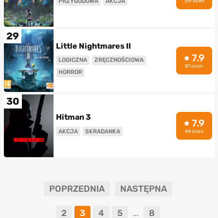
PRZYGODOWA
AKCJA
159 ocen
29
Little Nightmares II
7.9
LOGICZNA
ZRĘCZNOŚCIOWA
87 ocen
HORROR
30
Hitman 3
7.9
AKCJA
SKRADANKA
44 ocen
POPRZEDNIA
NASTĘPNA
2
3
4
5
8
...