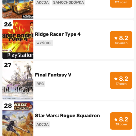
AKCJA
SAMOCHODÓWKA
173 ocen
26
Ridge Racer Type 4
8.2
WYŚCIGI
143 ocen
27
Final Fantasy V
8.2
RPG
77 ocen
28
Star Wars: Rogue Squadron
8.2
AKCJA
39 ocen