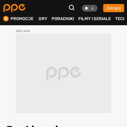
Zaloguj
ierdź
PROMOCJE
GRY
PORADNIKI
FILMY I SERIALE
TECH