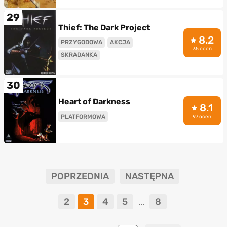
29
Thief: The Dark Project
8.2
PRZYGODOWA
AKCJA
35 ocen
SKRADANKA
30
Heart of Darkness
8.1
PLATFORMOWA
97 ocen
POPRZEDNIA
NASTĘPNA
2
3
4
5
8
...