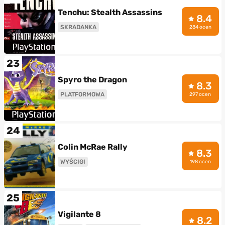
Tenchu: Stealth Assassins
8.4
SKRADANKA
284 ocen
23
Spyro the Dragon
8.3
PLATFORMOWA
297 ocen
24
Colin McRae Rally
8.3
WYŚCIGI
198 ocen
25
Vigilante 8
8.2