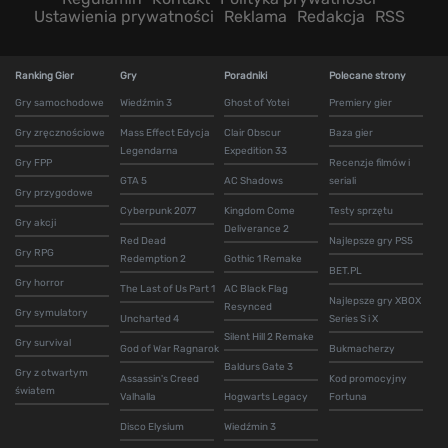
Ustawienia prywatności
Reklama
Redakcja
RSS
Ranking Gier
Gry
Poradniki
Polecane strony
Gry samochodowe
Wiedźmin 3
Ghost of Yotei
Premiery gier
Gry zręcznościowe
Mass Effect Edycja
Clair Obscur
Baza gier
Legendarna
Expedition 33
Gry FPP
Recenzje filmów i
GTA 5
AC Shadows
seriali
Gry przygodowe
Cyberpunk 2077
Kingdom Come
Testy sprzętu
Gry akcji
Deliverance 2
Red Dead
Najlepsze gry PS5
Gry RPG
Redemption 2
Gothic 1 Remake
BET.PL
Gry horror
The Last of Us Part 1
AC Black Flag
Najlepsze gry XBOX
Resynced
Gry symulatory
Uncharted 4
Series S i X
Silent Hill 2 Remake
Gry survival
God of War Ragnarok
Bukmacherzy
Baldurs Gate 3
Gry z otwartym
Assassin's Creed
Kod promocyjny
światem
Valhalla
Hogwarts Legacy
Fortuna
Disco Elysium
Wiedźmin 3