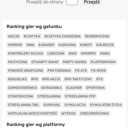
Przejdź do strony
Ranking gier wg gatunku
AKCJA
BIJATYKA
BIJATYKA CHODZONA
EKONOMICZNA
HORROR
INNA
KARAOKE
KARCIANA
KINECT
KOLEKCJE
KONTROLERY RUCHU
LOGICZNA
MMO
MMORPG
MOBA
MUZYCZNA
OTWARTY ŚWIAT
PARTY GAMES
PLATFORMOWA
POWIEŚĆ GRAFICZNA
PRZYGODOWA
PS EYE
PS MOVE
ROGUELIKE
RPG
RPG AKCJI
RPG TAKTYCZNY
RTS
SAMOCHODÓWKA
SKRADANKA
SLASHER
SPORTOWA
STRATEGICZNA
STRZELANINA
STRZELANINA FPP
STRZELANINA TAK.
SURVIVAL
SYMULACJA
SYMULATOR ŻYCIA
WIRTUALNA RZECZYWISTOŚĆ
WYŚCIGI
ZRĘCZNOŚCIOWA
Ranking gier wg platformy