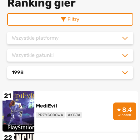
Ranking gier
Filtry
Wszystkie platformy
Wszystkie gatunki
1998
21
MediEvil
8.4
PRZYGODOWA
AKCJA
317 ocen
22