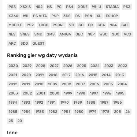
PS5
XSX|S
NS2
NS
PC
PS4
XONE
WII U
STADIA
PS3
X360
WII
PS VITA
PSP
3DS
DS
PSN
XL
ESHOP
MOBILE
PS2
XBOX
PSONE
VC
GC
DC
GBA
N64
SAT
NES
SNES
SMD
SMS
AMIGA
GBC
NGP
WSC
SGG
VCS
ARC
3DO
QUEST
Ranking gier wg daty wydania
2030
2029
2028
2027
2026
2025
2024
2023
2022
2021
2020
2019
2018
2017
2016
2015
2014
2013
2012
2011
2010
2009
2008
2007
2006
2005
2004
2003
2002
2001
2000
1999
1998
1997
1996
1995
1994
1993
1992
1991
1990
1989
1988
1987
1986
1985
1984
1983
1982
1981
1980
1979
1978
205
26
25
20
Inne