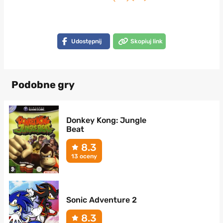
Udostępnij
Skopiuj link
Podobne gry
Donkey Kong: Jungle
Beat
8.3
13 oceny
Sonic Adventure 2
8.3