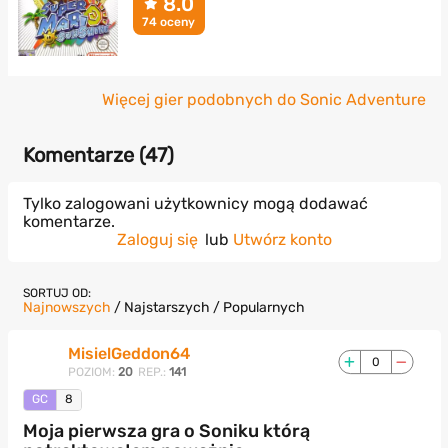
8.0
74 oceny
Więcej gier podobnych do Sonic Adventure
Komentarze (
47
)
Tylko zalogowani użytkownicy mogą dodawać
komentarze.
Zaloguj się
lub
Utwórz konto
SORTUJ OD:
Najnowszych
/
Najstarszych
/
Popularnych
MisielGeddon64
0
POZIOM:
20
REP.:
141
GC
8
Moja pierwsza gra o Soniku którą