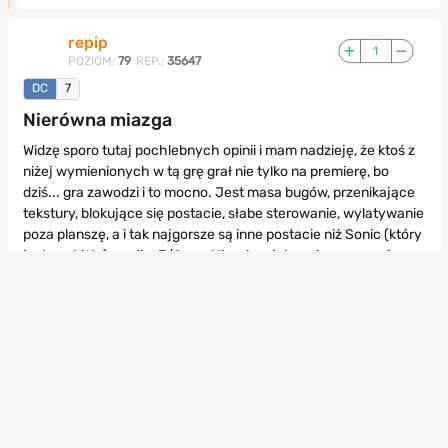
repip
1
POZIOM:
79
REP.:
35647
DC
7
Nierówna miazga
Widzę sporo tutaj pochlebnych opinii i mam nadzieję, że ktoś z
niżej wymienionych w tą grę grał nie tylko na premierę, bo
dziś... gra zawodzi i to mocno. Jest masa bugów, przenikające
tekstury, blokujące się postacie, słabe sterowanie, wylatywanie
poza planszę, a i tak najgorsze są inne postacie niż Sonic (który
jest zaebisty), czyli... 3/4 gry. Nie wiem jak można czerpać
przyjemność z grania Bigiem, czy Gammą, niewiele lepiej jest z
Knuckelsem i Amy. Mam jeszcze do ogrania Tailsa i mam
nadzieję, że choć trochę jego scenariusz dorówna temu od
Sonica i że ukryta postać mnie zachwyci.
Teraz wychodzą złe Sonici? Pierdolenie, Sonic Colours na Wii
bawił mnie o wiele bardziej, tam przynajmniej gra o Sonicu była
grą o Sonicu. Sonic Adventures jest grą z elementem Sonica w
sobie