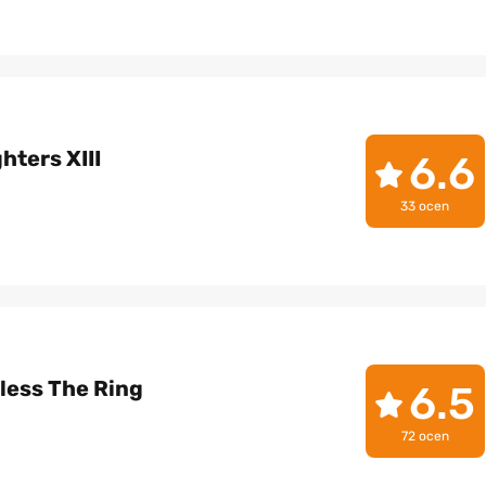
hters XIII
6.6
33 ocen
less The Ring
6.5
72 ocen