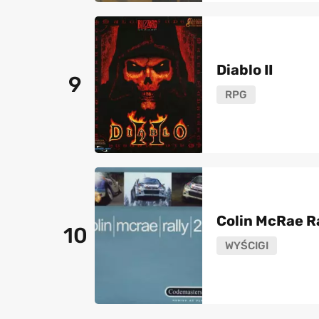
Diablo II
9
RPG
Colin McRae Ra
10
WYŚCIGI