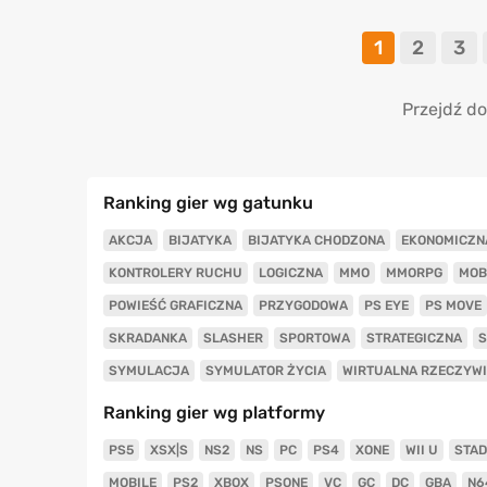
1
2
3
Przejdź do
Ranking gier wg gatunku
AKCJA
BIJATYKA
BIJATYKA CHODZONA
EKONOMICZN
KONTROLERY RUCHU
LOGICZNA
MMO
MMORPG
MOB
POWIEŚĆ GRAFICZNA
PRZYGODOWA
PS EYE
PS MOVE
SKRADANKA
SLASHER
SPORTOWA
STRATEGICZNA
S
SYMULACJA
SYMULATOR ŻYCIA
WIRTUALNA RZECZYW
Ranking gier wg platformy
PS5
XSX|S
NS2
NS
PC
PS4
XONE
WII U
STAD
MOBILE
PS2
XBOX
PSONE
VC
GC
DC
GBA
N6