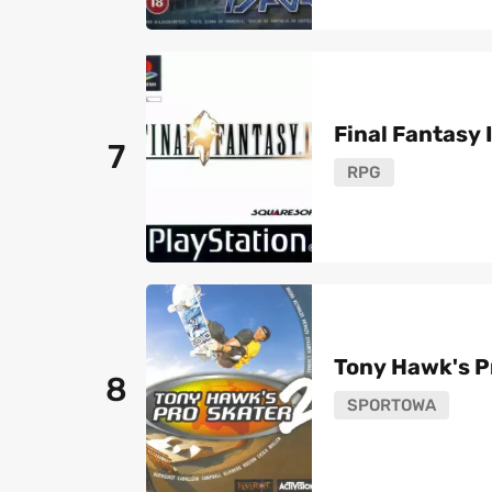
Final Fantasy 
7
RPG
Tony Hawk's P
8
SPORTOWA