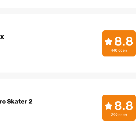
IX
8.8
440 ocen
ro Skater 2
8.8
399 ocen