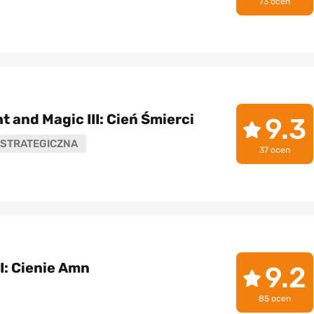
73 ocen
t and Magic III: Cień Śmierci
9.3
STRATEGICZNA
37 ocen
II: Cienie Amn
9.2
85 ocen