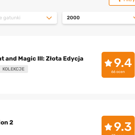
e gatunki
2000
t and Magic III: Złota Edycja
9.4
KOLEKCJE
66 ocen
ion 2
9.3