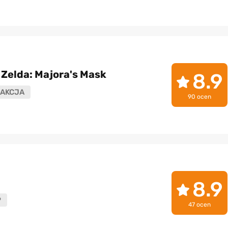
 Zelda: Majora's Mask
8.9
AKCJA
90 ocen
8.9
P
47 ocen