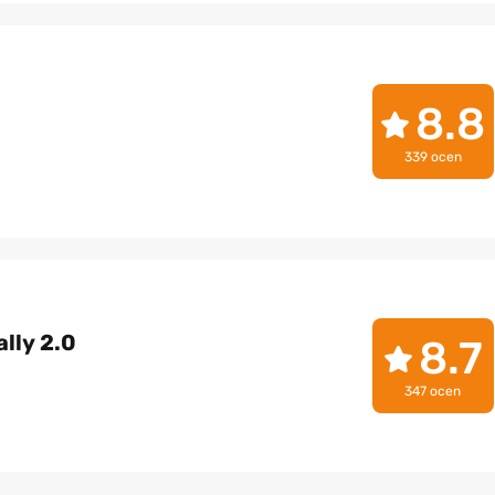
8.8
339 ocen
lly 2.0
8.7
347 ocen