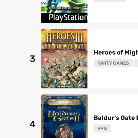
Heroes of Migh
3
PARTY GAMES
Baldur's Gate 
4
RPG