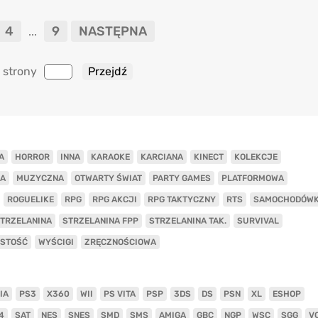
4
9
NASTĘPNA
...
 strony
A
HORROR
INNA
KARAOKE
KARCIANA
KINECT
KOLEKCJE
A
MUZYCZNA
OTWARTY ŚWIAT
PARTY GAMES
PLATFORMOWA
ROGUELIKE
RPG
RPG AKCJI
RPG TAKTYCZNY
RTS
SAMOCHODÓW
TRZELANINA
STRZELANINA FPP
STRZELANINA TAK.
SURVIVAL
ISTOŚĆ
WYŚCIGI
ZRĘCZNOŚCIOWA
IA
PS3
X360
WII
PS VITA
PSP
3DS
DS
PSN
XL
ESHOP
4
SAT
NES
SNES
SMD
SMS
AMIGA
GBC
NGP
WSC
SGG
V