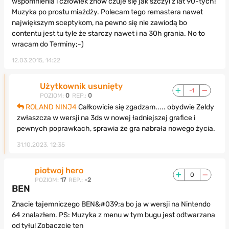
wspomnienia i człowiek znów czuje się jak szczyl z lat 90-tych!
Muzyka po prostu miażdży. Polecam tego remastera nawet
największym sceptykom, na pewno się nie zawiodą bo
contentu jest tu tyle że starczy nawet i na 30h grania. No to
wracam do Terminy;-)
12.03.2015, 14:22
Użytkownik usunięty
-1
POZIOM:
0
REP.:
0
ROLAND NINJ4
Całkowicie się zgadzam..... obydwie Zeldy
zwłaszcza w wersji na 3ds w nowej ładniejszej grafice i
pewnych poprawkach, sprawia że gra nabrała nowego życia.
31.10.2023, 12:35
piotwoj hero
0
POZIOM:
17
REP.:
-2
BEN
Znacie tajemniczego BEN&#039;a bo ja w wersji na Nintendo
64 znalazłem. PS: Muzyka z menu w tym bugu jest odtwarzana
od tyłu! Zobaczcie ten