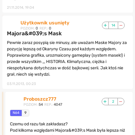
21.11.2014, 19:04
Użytkownik usunięty
14
POZIOM:
0
REP.:
0
Majora&#039;s Mask
Pewnie zaraz posypią sie minusy, ale uważam Maske Majory za
pozycję lepszą od Okaryny Czasu pod każdym względem.
Poprawiona grafika, urozmaicony gameplay (system masek!) i
przede wszystkim _ HISTORIA. Klimatyczna, ciężka i
niespotykana dotychczas w dość bajkowej serii. Jak ktoś nie
grał, niech się wstydzi.
03.11.2013, 00:23
Proboszcz777
2
POZIOM:
54
REP.:
4047
N64
9
Czemu od razu tak zakładasz?
Pod kilkoma względami Majora&#039;s Mask była lepsza niż