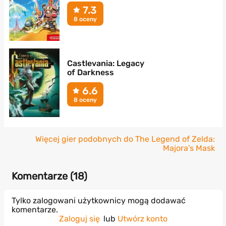
7.3
8 oceny
Castlevania: Legacy
of Darkness
6.6
8 oceny
Więcej gier podobnych do The Legend of Zelda:
Majora's Mask
Komentarze (
18
)
Tylko zalogowani użytkownicy mogą dodawać
komentarze.
Zaloguj się
lub
Utwórz konto