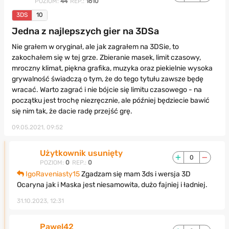
POZIOM:
44
REP.:
1610
3DS
10
Jedna z najlepszych gier na 3DSa
Nie grałem w oryginał, ale jak zagrałem na 3DSie, to
zakochałem się w tej grze. Zbieranie masek, limit czasowy,
mroczny klimat, piękna grafika, muzyka oraz piekielnie wysoka
grywalność świadczą o tym, że do tego tytułu zawsze będę
wracać. Warto zagrać i nie bójcie się limitu czasowego - na
początku jest trochę niezręcznie, ale później będziecie bawić
się nim tak, że dacie radę przejść grę.
09.05.2021, 09:52
Użytkownik usunięty
0
POZIOM:
0
REP.:
0
IgoRaveniasty15
Zgadzam się mam 3ds i wersja 3D
Ocaryna jak i Maska jest niesamowita, dużo fajniej i ładniej.
31.10.2023, 12:31
Pawel42