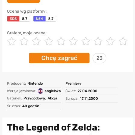
Ocena wg platformy:
3DS
8.7
N64
8.7
Grałem, moja ocena:
Chcę zagrać
23
Producent:
Nintendo
Premiery
Wersja językowa:
angielska
Świat:
27.04.2000
Gatunek:
Przygodowa,
Akcja
Europa:
17.11.2000
Śr. czas:
40 godzin
The Legend of Zelda: