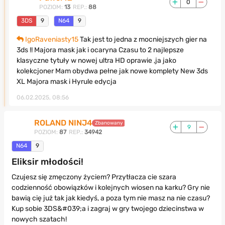
0
POZIOM:
13
REP.:
88
3DS
9
N64
9
IgoRaveniasty15
Tak jest to jedna z mocniejszych gier na
3ds !! Majora mask jak i ocaryna Czasu to 2 najlepsze
klasyczne tytuły w nowej ultra HD oprawie ,ja jako
kolekcjoner Mam obydwa pełne jak nowe komplety New 3ds
XL Majora mask i Hyrule edycja
06.02.2025, 08:56
ROLAND NINJ4
Zbanowany
9
POZIOM:
87
REP.:
34942
N64
9
Eliksir młodości!
Czujesz się zmęczony życiem? Przytłacza cie szara
codzienność obowiązków i kolejnych wiosen na karku? Gry nie
bawią cię już tak jak kiedyś, a poza tym nie masz na nie czasu?
Kup sobie 3DS&#039;a i zagraj w gry twojego dziecinstwa w
nowych szatach!