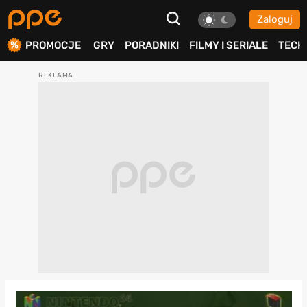
Zaloguj
ierdź
PROMOCJE
GRY
PORADNIKI
FILMY I SERIALE
TECH