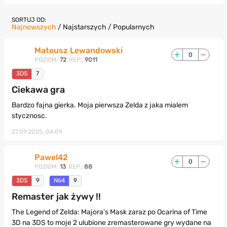
SORTUJ OD:
Najnowszych
/
Najstarszych
/
Popularnych
Mateusz Lewandowski
0
POZIOM:
72
REP.:
9011
3DS
7
Ciekawa gra
Bardzo fajna gierka. Moja pierwsza Zelda z jaka mialem
stycznosc.
27.09.2025, 04:09
Pawel42
0
POZIOM:
13
REP.:
88
3DS
9
N64
9
Remaster jak żywy !!
The Legend of Zelda: Majora's Mask zaraz po Ocarina of Time
3D na 3DS to moje 2 ulubione zremasterowane gry wydane na