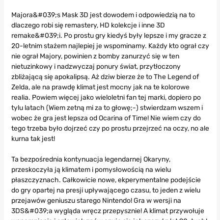
Majora&#039;s Mask 3D jest dowodem i odpowiedzią na to
dlaczego robi się remastery, HD kolekcje i inne 3D
remake&#039;i. Po prostu gry kiedyś były lepsze i my gracze z
20-letnim stażem najlepiej je wspominamy. Każdy kto ograł czy
nie ograł Majory, powinien z bomby zanurzyć się w ten
nietuzinkowy i nadzwyczaj ponury świat, przytłoczony
zbliżającą się apokalipsą. Aż dziw bierze że to The Legend of
Zelda, ale na prawdę klimat jest mocny jak na te kolorowe
realia. Powiem więcej jako wieloletni fan tej marki, dopiero po
tylu latach (Wiem zetną mi za to głowę;-) stwierdzam wszem i
wobec że gra jest lepsza od Ocarina of Time! Nie wiem czy do
tego trzeba było dojrzeć czy po prostu przejrzeć na oczy, no ale
kurna tak jest!
Ta bezpośrednia kontynuacja legendarnej Okaryny,
przeskoczyła ją klimatem i pomysłowością na wielu
płaszczyznach. Całkowicie nowe, ekperymentalne podejście
do gry opartej na presji upływającego czasu, to jeden z wielu
przejawów geniuszu starego Nintendo! Gra w wersji na
3DS&#039;a wygląda wręcz przepysznie! A klimat przywołuje