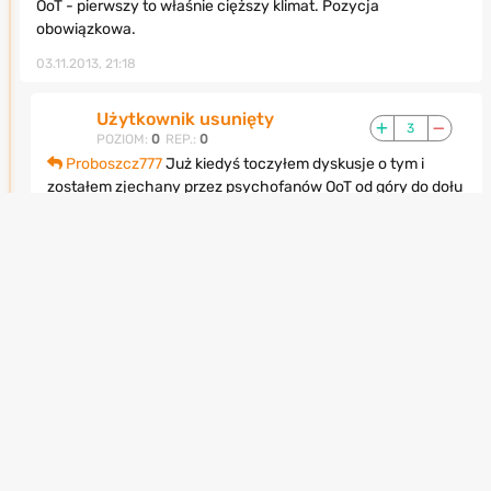
OoT - pierwszy to właśnie cięższy klimat. Pozycja
obowiązkowa.
03.11.2013, 21:18
Użytkownik usunięty
3
POZIOM:
0
REP.:
0
Proboszcz777
Już kiedyś toczyłem dyskusje o tym i
zostałem zjechany przez psychofanów OoT od góry do dołu
xD
03.11.2013, 22:57
kapsell
0
POZIOM:
67
REP.:
8525
Mi az tak nie przypadla do gustu. Zbyt ciezki klimat jak na
Zelde.
06.11.2013, 17:40
dexx
2
POZIOM:
89
REP.:
37840