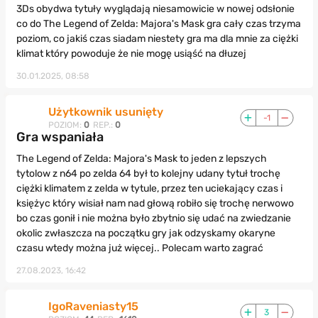
3Ds obydwa tytuły wyglądają niesamowicie w nowej odsłonie
co do The Legend of Zelda: Majora's Mask gra cały czas trzyma
poziom, co jakiś czas siadam niestety gra ma dla mnie za ciężki
klimat który powoduje że nie mogę usiąść na dłuzej
30.01.2025, 08:58
Użytkownik usunięty
-1
POZIOM:
0
REP.:
0
Gra wspaniała
The Legend of Zelda: Majora's Mask to jeden z lepszych
tytolow z n64 po zelda 64 był to kolejny udany tytuł trochę
ciężki klimatem z zelda w tytule, przez ten uciekający czas i
księżyc który wisiał nam nad głową robiło się trochę nerwowo
bo czas gonił i nie można było zbytnio się udać na zwiedzanie
okolic zwłaszcza na początku gry jak odzyskamy okaryne
czasu wtedy można już więcej.. Polecam warto zagrać
27.08.2023, 16:42
IgoRaveniasty15
3