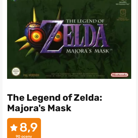
The Legend of Zelda:
Majora's Mask
8,9
90
oceny