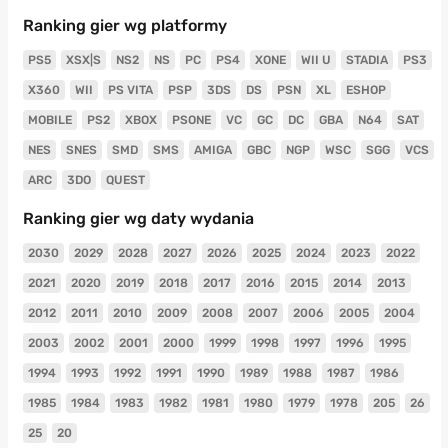
Ranking gier wg platformy
PS5
XSX|S
NS2
NS
PC
PS4
XONE
WII U
STADIA
PS3
X360
WII
PS VITA
PSP
3DS
DS
PSN
XL
ESHOP
MOBILE
PS2
XBOX
PSONE
VC
GC
DC
GBA
N64
SAT
NES
SNES
SMD
SMS
AMIGA
GBC
NGP
WSC
SGG
VCS
ARC
3DO
QUEST
Ranking gier wg daty wydania
2030
2029
2028
2027
2026
2025
2024
2023
2022
2021
2020
2019
2018
2017
2016
2015
2014
2013
2012
2011
2010
2009
2008
2007
2006
2005
2004
2003
2002
2001
2000
1999
1998
1997
1996
1995
1994
1993
1992
1991
1990
1989
1988
1987
1986
1985
1984
1983
1982
1981
1980
1979
1978
205
26
25
20