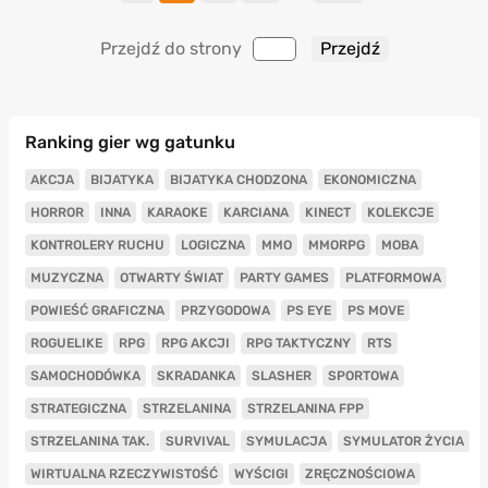
Przejdź do strony
Ranking gier wg gatunku
AKCJA
BIJATYKA
BIJATYKA CHODZONA
EKONOMICZNA
HORROR
INNA
KARAOKE
KARCIANA
KINECT
KOLEKCJE
KONTROLERY RUCHU
LOGICZNA
MMO
MMORPG
MOBA
MUZYCZNA
OTWARTY ŚWIAT
PARTY GAMES
PLATFORMOWA
POWIEŚĆ GRAFICZNA
PRZYGODOWA
PS EYE
PS MOVE
ROGUELIKE
RPG
RPG AKCJI
RPG TAKTYCZNY
RTS
SAMOCHODÓWKA
SKRADANKA
SLASHER
SPORTOWA
STRATEGICZNA
STRZELANINA
STRZELANINA FPP
STRZELANINA TAK.
SURVIVAL
SYMULACJA
SYMULATOR ŻYCIA
WIRTUALNA RZECZYWISTOŚĆ
WYŚCIGI
ZRĘCZNOŚCIOWA