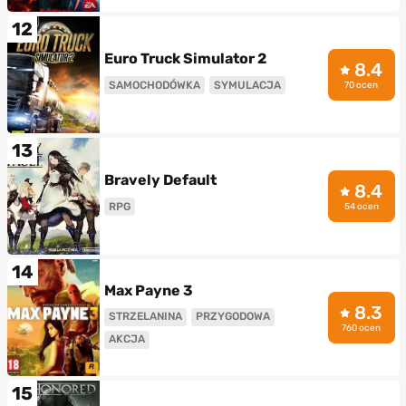
12
Euro Truck Simulator 2
8.4
SAMOCHODÓWKA
SYMULACJA
70 ocen
13
Bravely Default
8.4
RPG
54 ocen
14
Max Payne 3
8.3
STRZELANINA
PRZYGODOWA
760 ocen
AKCJA
15