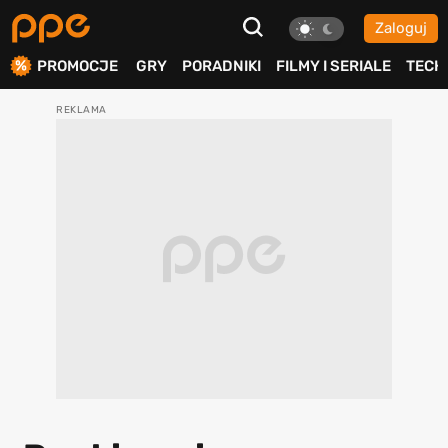
Zaloguj
ierdź
PROMOCJE
GRY
PORADNIKI
FILMY I SERIALE
TECH