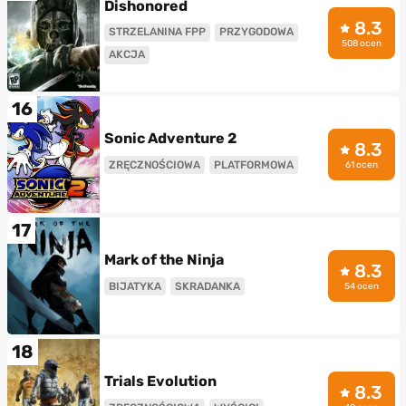
Dishonored
8.3
STRZELANINA FPP
PRZYGODOWA
508 ocen
AKCJA
16
Sonic Adventure 2
8.3
ZRĘCZNOŚCIOWA
PLATFORMOWA
61 ocen
17
Mark of the Ninja
8.3
BIJATYKA
SKRADANKA
54 ocen
18
Trials Evolution
8.3