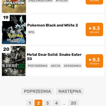
ZRĘCZNOŚCIOWA
WYŚCIGI
40 ocen
19
Pokemon Black and White 2
8.3
RPG
40 ocen
20
Metal Gear Solid: Snake Eater
3D
8.3
24 ocen
PRZYGODOWA
AKCJA
SKRADANKA
POPRZEDNIA
NASTĘPNA
1
2
3
4
20
...