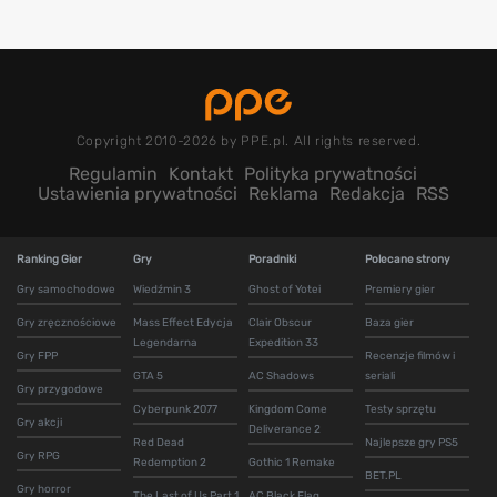
Copyright 2010-2026 by PPE.pl. All rights reserved.
Regulamin
Kontakt
Polityka prywatności
Ustawienia prywatności
Reklama
Redakcja
RSS
Ranking Gier
Gry
Poradniki
Polecane strony
Gry samochodowe
Wiedźmin 3
Ghost of Yotei
Premiery gier
Gry zręcznościowe
Mass Effect Edycja
Clair Obscur
Baza gier
Legendarna
Expedition 33
Gry FPP
Recenzje filmów i
GTA 5
AC Shadows
seriali
Gry przygodowe
Cyberpunk 2077
Kingdom Come
Testy sprzętu
Gry akcji
Deliverance 2
Red Dead
Najlepsze gry PS5
Gry RPG
Redemption 2
Gothic 1 Remake
BET.PL
Gry horror
The Last of Us Part 1
AC Black Flag