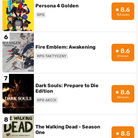
Persona 4 Golden
8.6
RPG
153 ocen
6
Fire Emblem: Awakening
8.6
RPG TAKTYCZNY
61 ocen
7
Dark Souls: Prepare to Die
Edition
8.6
58 ocen
RPG AKCJI
8
The Walking Dead - Season
One
8.5