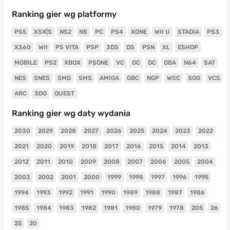
Ranking gier wg platformy
PS5
XSX|S
NS2
NS
PC
PS4
XONE
WII U
STADIA
PS3
X360
WII
PS VITA
PSP
3DS
DS
PSN
XL
ESHOP
MOBILE
PS2
XBOX
PSONE
VC
GC
DC
GBA
N64
SAT
NES
SNES
SMD
SMS
AMIGA
GBC
NGP
WSC
SGG
VCS
ARC
3DO
QUEST
Ranking gier wg daty wydania
2030
2029
2028
2027
2026
2025
2024
2023
2022
2021
2020
2019
2018
2017
2016
2015
2014
2013
2012
2011
2010
2009
2008
2007
2006
2005
2004
2003
2002
2001
2000
1999
1998
1997
1996
1995
1994
1993
1992
1991
1990
1989
1988
1987
1986
1985
1984
1983
1982
1981
1980
1979
1978
205
26
25
20