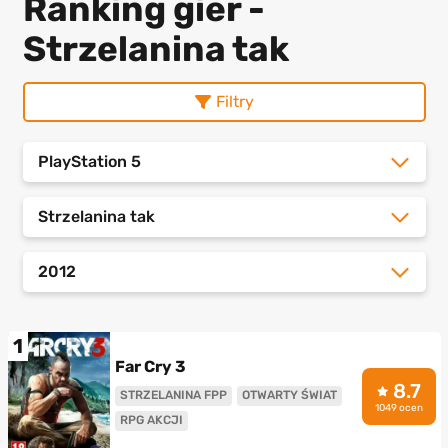
Ranking gier -
Strzelanina tak
Filtry
PlayStation 5
Strzelanina tak
2012
1
Far Cry 3
8.7
STRZELANINA FPP
OTWARTY ŚWIAT
1049 ocen
RPG AKCJI