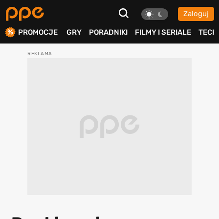
Zaloguj
ierdź
PROMOCJE
GRY
PORADNIKI
FILMY I SERIALE
TECH