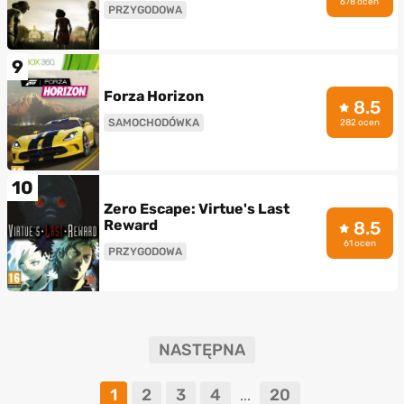
678 ocen
PRZYGODOWA
9
Forza Horizon
8.5
SAMOCHODÓWKA
282 ocen
10
Zero Escape: Virtue's Last
Reward
8.5
61 ocen
PRZYGODOWA
NASTĘPNA
1
2
3
4
20
...