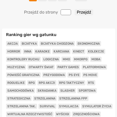
Przejdź do strony
Ranking gier wg gatunku
AKCJA
BIJATYKA
BIJATYKA CHODZONA
EKONOMICZNA
HORROR
INNA
KARAOKE
KARCIANA
KINECT
KOLEKCJE
KONTROLERY RUCHU
LOGICZNA
MMO
MMORPG
MOBA
MUZYCZNA
OTWARTY ŚWIAT
PARTY GAMES
PLATFORMOWA
POWIEŚĆ GRAFICZNA
PRZYGODOWA
PS EYE
PS MOVE
ROGUELIKE
RPG
RPG AKCJI
RPG TAKTYCZNY
RTS
SAMOCHODÓWKA
SKRADANKA
SLASHER
SPORTOWA
STRATEGICZNA
STRZELANINA
STRZELANINA FPP
STRZELANINA TAK.
SURVIVAL
SYMULACJA
SYMULATOR ŻYCIA
WIRTUALNA RZECZYWISTOŚĆ
WYŚCIGI
ZRĘCZNOŚCIOWA