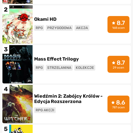
2
Okami HD
8.7
RPG
PRZYGODOWA
AKCJA
168 ocen
3
Mass Effect Trilogy
8.7
RPG
STRZELANINA
KOLEKCJE
29 ocen
4
Wiedźmin 2: Zabójcy Królów -
Edycja Rozszerzona
8.6
787 ocen
RPG AKCJI
5