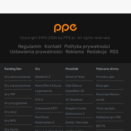
Copyright 2010-2026 by PPE.pl. All rights reserved.
Regulamin
Kontakt
Polityka prywatności
Ustawienia prywatności
Reklama
Redakcja
RSS
Ranking Gier
Gry
Poradniki
Polecane strony
Gry samochodowe
Wiedźmin 3
Ghost of Yotei
Premiery gier
Gry zręcznościowe
Mass Effect Edycja
Clair Obscur
Baza gier
Legendarna
Expedition 33
Gry FPP
Recenzje filmów i
GTA 5
AC Shadows
seriali
Gry przygodowe
Cyberpunk 2077
Kingdom Come
Testy sprzętu
Gry akcji
Deliverance 2
Red Dead
Najlepsze gry PS5
Gry RPG
Redemption 2
Gothic 1 Remake
BET.PL
Gry horror