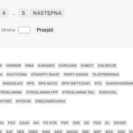
4
5
NASTĘPNA
...
 strony
A
HORROR
INNA
KARAOKE
KARCIANA
KINECT
KOLEKCJE
A
MUZYCZNA
OTWARTY ŚWIAT
PARTY GAMES
PLATFORMOWA
ROGUELIKE
RPG
RPG AKCJI
RPG TAKTYCZNY
RTS
SAMOCHODÓW
TRZELANINA
STRZELANINA FPP
STRZELANINA TAK.
SURVIVAL
ISTOŚĆ
WYŚCIGI
ZRĘCZNOŚCIOWA
IA
PS3
X360
WII
PS VITA
PSP
3DS
DS
PSN
XL
ESHOP
4
SAT
NES
SNES
SMD
SMS
AMIGA
GBC
NGP
WSC
SGG
V