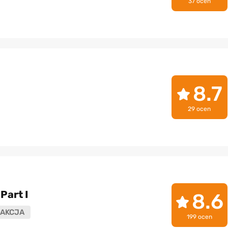
37 ocen
8.7
29 ocen
Part I
8.6
AKCJA
199 ocen