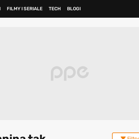
I
FILMY I SERIALE
TECH
BLOGI
anina tak
Filtry