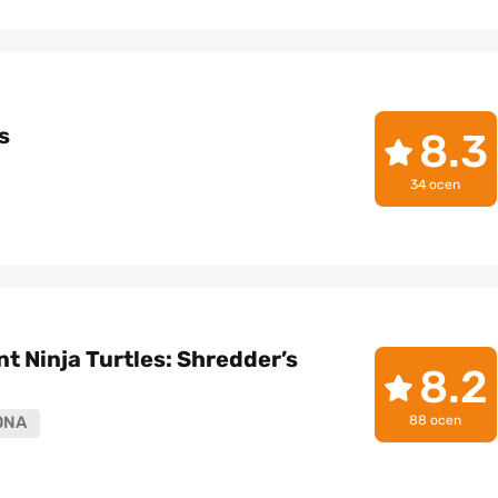
s
8.3
34 ocen
 Ninja Turtles: Shredder’s
8.2
88 ocen
ONA