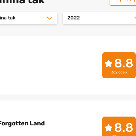
ina tak
2022
8.8
362 ocen
 Forgotten Land
8.8