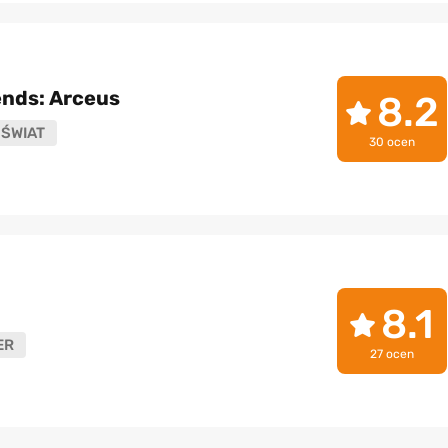
nds: Arceus
8.2
ŚWIAT
30 ocen
8.1
ER
27 ocen