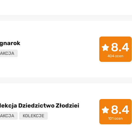
agnarok
8.4
AKCJA
404 ocen
lekcja Dziedzictwo Złodziei
8.4
AKCJA
KOLEKCJE
101 ocen