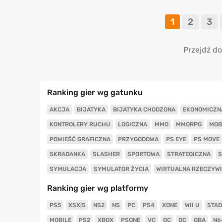
1
2
3
Przejdź do
Ranking gier wg gatunku
AKCJA
BIJATYKA
BIJATYKA CHODZONA
EKONOMICZN
KONTROLERY RUCHU
LOGICZNA
MMO
MMORPG
MOB
POWIEŚĆ GRAFICZNA
PRZYGODOWA
PS EYE
PS MOVE
SKRADANKA
SLASHER
SPORTOWA
STRATEGICZNA
S
SYMULACJA
SYMULATOR ŻYCIA
WIRTUALNA RZECZYW
Ranking gier wg platformy
PS5
XSX|S
NS2
NS
PC
PS4
XONE
WII U
STAD
MOBILE
PS2
XBOX
PSONE
VC
GC
DC
GBA
N6