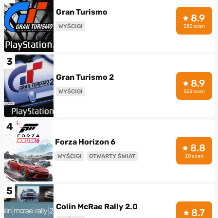
Gran Turismo
8.9
WYŚCIGI
385 ocen
3
Gran Turismo 2
8.9
WYŚCIGI
353 ocen
4
Forza Horizon 6
8.8
WYŚCIGI
OTWARTY ŚWIAT
20 ocen
5
Colin McRae Rally 2.0
8.7