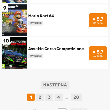
9
Mario Kart 64
8.7
WYŚCIGI
86 ocen
10
Assetto Corsa Competizione
8.7
WYŚCIGI
32 ocen
NASTĘPNA
1
2
3
4
28
...