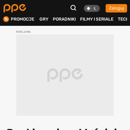
Zaloguj
ierdź
PROMOCJE
GRY
PORADNIKI
FILMY I SERIALE
TECH