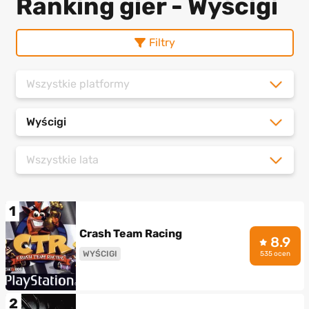
Ranking gier - Wyścigi
Filtry
Wszystkie platformy
Wyścigi
Wszystkie lata
1
Crash Team Racing
8.9
WYŚCIGI
535 ocen
2