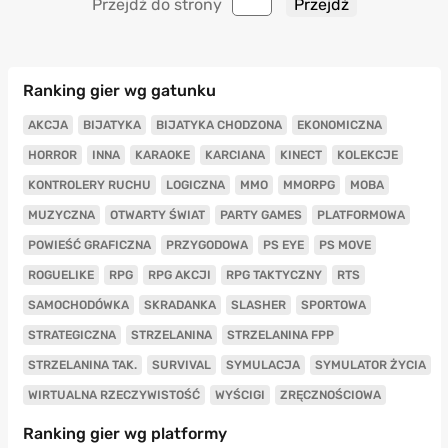
Przejdź do strony
Ranking gier wg gatunku
AKCJA
BIJATYKA
BIJATYKA CHODZONA
EKONOMICZNA
HORROR
INNA
KARAOKE
KARCIANA
KINECT
KOLEKCJE
KONTROLERY RUCHU
LOGICZNA
MMO
MMORPG
MOBA
MUZYCZNA
OTWARTY ŚWIAT
PARTY GAMES
PLATFORMOWA
POWIEŚĆ GRAFICZNA
PRZYGODOWA
PS EYE
PS MOVE
ROGUELIKE
RPG
RPG AKCJI
RPG TAKTYCZNY
RTS
SAMOCHODÓWKA
SKRADANKA
SLASHER
SPORTOWA
STRATEGICZNA
STRZELANINA
STRZELANINA FPP
STRZELANINA TAK.
SURVIVAL
SYMULACJA
SYMULATOR ŻYCIA
WIRTUALNA RZECZYWISTOŚĆ
WYŚCIGI
ZRĘCZNOŚCIOWA
Ranking gier wg platformy