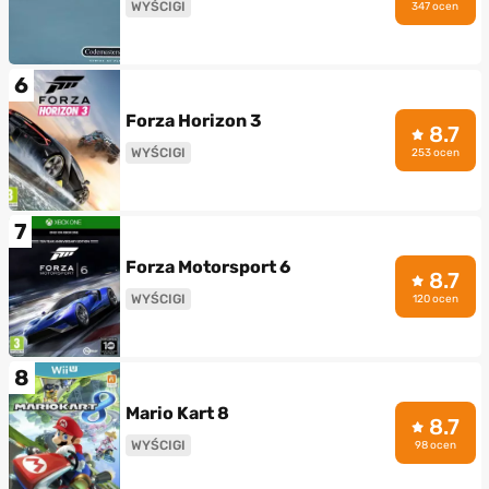
WYŚCIGI
347 ocen
6
Forza Horizon 3
8.7
WYŚCIGI
253 ocen
7
Forza Motorsport 6
8.7
WYŚCIGI
120 ocen
8
Mario Kart 8
8.7
WYŚCIGI
98 ocen