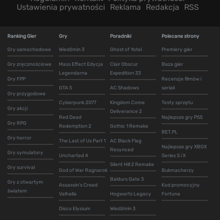
Ustawienia prywatności
Reklama
Redakcja
RSS
Ranking Gier
Gry
Poradniki
Polecane strony
Gry samochodowe
Wiedźmin 3
Ghost of Yotei
Premiery gier
Gry zręcznościowe
Mass Effect Edycja
Clair Obscur
Baza gier
Legendarna
Expedition 33
Gry FPP
Recenzje filmów i
GTA 5
AC Shadows
seriali
Gry przygodowe
Cyberpunk 2077
Kingdom Come
Testy sprzętu
Gry akcji
Deliverance 2
Red Dead
Najlepsze gry PS5
Gry RPG
Redemption 2
Gothic 1 Remake
BET.PL
Gry horror
The Last of Us Part 1
AC Black Flag
Najlepsze gry XBOX
Resynced
Gry symulatory
Uncharted 4
Series S i X
Silent Hill 2 Remake
Gry survival
God of War Ragnarok
Bukmacherzy
Baldurs Gate 3
Gry z otwartym
Assassin's Creed
Kod promocyjny
światem
Valhalla
Hogwarts Legacy
Fortuna
Disco Elysium
Wiedźmin 3