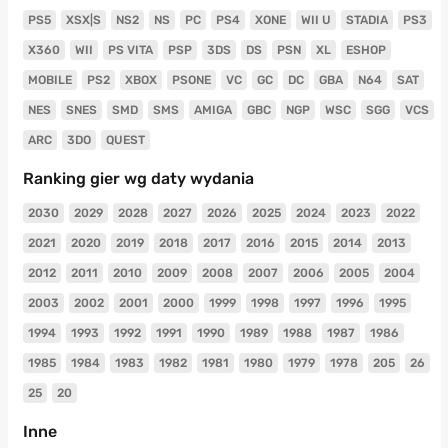
PS5
XSX|S
NS2
NS
PC
PS4
XONE
WII U
STADIA
PS3
X360
WII
PS VITA
PSP
3DS
DS
PSN
XL
ESHOP
MOBILE
PS2
XBOX
PSONE
VC
GC
DC
GBA
N64
SAT
NES
SNES
SMD
SMS
AMIGA
GBC
NGP
WSC
SGG
VCS
ARC
3DO
QUEST
Ranking gier wg daty wydania
2030
2029
2028
2027
2026
2025
2024
2023
2022
2021
2020
2019
2018
2017
2016
2015
2014
2013
2012
2011
2010
2009
2008
2007
2006
2005
2004
2003
2002
2001
2000
1999
1998
1997
1996
1995
1994
1993
1992
1991
1990
1989
1988
1987
1986
1985
1984
1983
1982
1981
1980
1979
1978
205
26
25
20
Inne