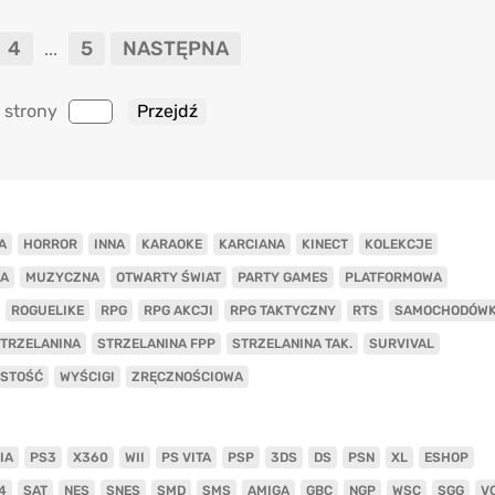
4
5
NASTĘPNA
...
 strony
A
HORROR
INNA
KARAOKE
KARCIANA
KINECT
KOLEKCJE
A
MUZYCZNA
OTWARTY ŚWIAT
PARTY GAMES
PLATFORMOWA
ROGUELIKE
RPG
RPG AKCJI
RPG TAKTYCZNY
RTS
SAMOCHODÓW
TRZELANINA
STRZELANINA FPP
STRZELANINA TAK.
SURVIVAL
ISTOŚĆ
WYŚCIGI
ZRĘCZNOŚCIOWA
IA
PS3
X360
WII
PS VITA
PSP
3DS
DS
PSN
XL
ESHOP
4
SAT
NES
SNES
SMD
SMS
AMIGA
GBC
NGP
WSC
SGG
V