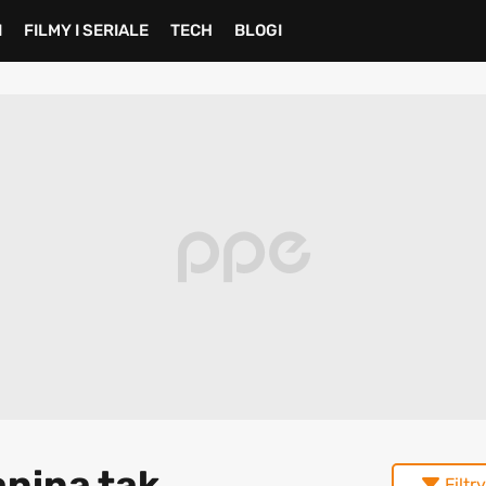
I
FILMY I SERIALE
TECH
BLOGI
anina tak
Filtry