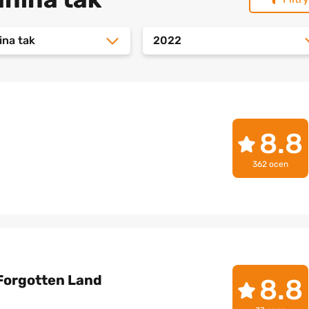
ina tak
2022
8.8
362 ocen
 Forgotten Land
8.8