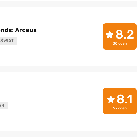
nds: Arceus
8.2
ŚWIAT
30 ocen
8.1
ER
27 ocen