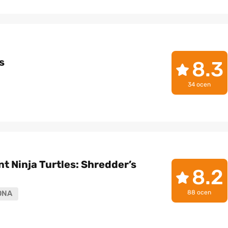
s
8.3
34 ocen
 Ninja Turtles: Shredder’s
8.2
88 ocen
ONA