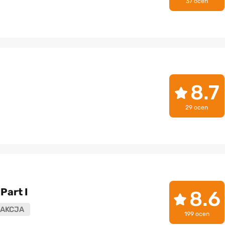
37 ocen
8.7
29 ocen
Part I
8.6
AKCJA
199 ocen