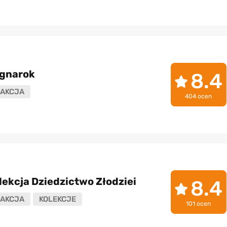
agnarok
8.4
AKCJA
404 ocen
lekcja Dziedzictwo Złodziei
8.4
AKCJA
KOLEKCJE
101 ocen