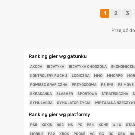
1
2
3
Przejdź do
Ranking gier wg gatunku
AKCJA
BIJATYKA
BIJATYKA CHODZONA
EKONOMICZN
KONTROLERY RUCHU
LOGICZNA
MMO
MMORPG
MOB
POWIEŚĆ GRAFICZNA
PRZYGODOWA
PS EYE
PS MOVE
SKRADANKA
SLASHER
SPORTOWA
STRATEGICZNA
S
SYMULACJA
SYMULATOR ŻYCIA
WIRTUALNA RZECZYW
Ranking gier wg platformy
PS5
XSX|S
NS2
NS
PC
PS4
XONE
WII U
STAD
MOBILE
PS2
XBOX
PSONE
VC
GC
DC
GBA
N6