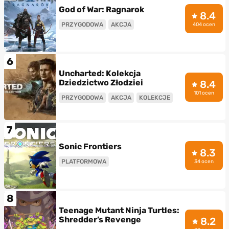
God of War: Ragnarok
8.4
PRZYGODOWA
AKCJA
404 ocen
6
Uncharted: Kolekcja
Dziedzictwo Złodziei
8.4
101 ocen
PRZYGODOWA
AKCJA
KOLEKCJE
7
Sonic Frontiers
8.3
PLATFORMOWA
34 ocen
8
Teenage Mutant Ninja Turtles:
Shredder’s Revenge
8.2