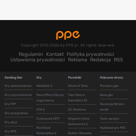
Copyright 2010-2026 by PPE.pl. All rights reserved.
Regulamin
Kontakt
Polityka prywatności
Ustawienia prywatności
Reklama
Redakcja
RSS
Ranking Gier
Gry
Poradniki
Polecane strony
Gry samochodowe
Wiedźmin 3
Ghost of Yotei
Premiery gier
Gry zręcznościowe
Mass Effect Edycja
Clair Obscur
Baza gier
Legendarna
Expedition 33
Gry FPP
Recenzje filmów i
GTA 5
AC Shadows
seriali
Gry przygodowe
Cyberpunk 2077
Kingdom Come
Testy sprzętu
Gry akcji
Deliverance 2
Red Dead
Najlepsze gry PS5
Gry RPG
Redemption 2
Gothic 1 Remake