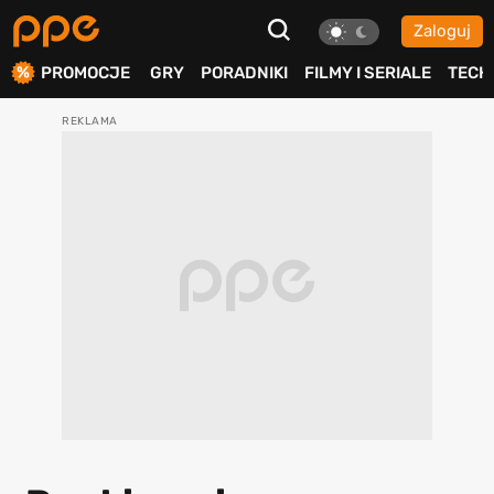
Zaloguj
ierdź
PROMOCJE
GRY
PORADNIKI
FILMY I SERIALE
TECH