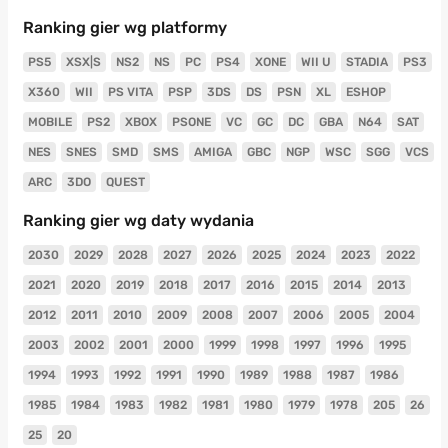
Ranking gier wg platformy
PS5
XSX|S
NS2
NS
PC
PS4
XONE
WII U
STADIA
PS3
X360
WII
PS VITA
PSP
3DS
DS
PSN
XL
ESHOP
MOBILE
PS2
XBOX
PSONE
VC
GC
DC
GBA
N64
SAT
NES
SNES
SMD
SMS
AMIGA
GBC
NGP
WSC
SGG
VCS
ARC
3DO
QUEST
Ranking gier wg daty wydania
2030
2029
2028
2027
2026
2025
2024
2023
2022
2021
2020
2019
2018
2017
2016
2015
2014
2013
2012
2011
2010
2009
2008
2007
2006
2005
2004
2003
2002
2001
2000
1999
1998
1997
1996
1995
1994
1993
1992
1991
1990
1989
1988
1987
1986
1985
1984
1983
1982
1981
1980
1979
1978
205
26
25
20