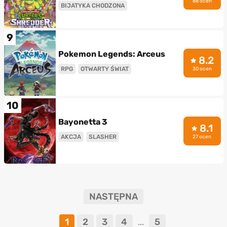
88 ocen
BIJATYKA CHODZONA
9
Pokemon Legends: Arceus
8.2
RPG
OTWARTY ŚWIAT
30 ocen
10
Bayonetta 3
8.1
AKCJA
SLASHER
27 ocen
NASTĘPNA
1
2
3
4
5
...