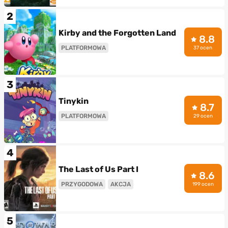
2
Kirby and the Forgotten Land
8.8
PLATFORMOWA
37 ocen
3
Tinykin
8.7
PLATFORMOWA
29 ocen
4
The Last of Us Part I
8.6
PRZYGODOWA
AKCJA
199 ocen
5