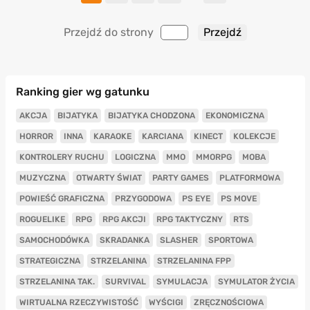
Przejdź do strony
Ranking gier wg gatunku
AKCJA
BIJATYKA
BIJATYKA CHODZONA
EKONOMICZNA
HORROR
INNA
KARAOKE
KARCIANA
KINECT
KOLEKCJE
KONTROLERY RUCHU
LOGICZNA
MMO
MMORPG
MOBA
MUZYCZNA
OTWARTY ŚWIAT
PARTY GAMES
PLATFORMOWA
POWIEŚĆ GRAFICZNA
PRZYGODOWA
PS EYE
PS MOVE
ROGUELIKE
RPG
RPG AKCJI
RPG TAKTYCZNY
RTS
SAMOCHODÓWKA
SKRADANKA
SLASHER
SPORTOWA
STRATEGICZNA
STRZELANINA
STRZELANINA FPP
STRZELANINA TAK.
SURVIVAL
SYMULACJA
SYMULATOR ŻYCIA
WIRTUALNA RZECZYWISTOŚĆ
WYŚCIGI
ZRĘCZNOŚCIOWA