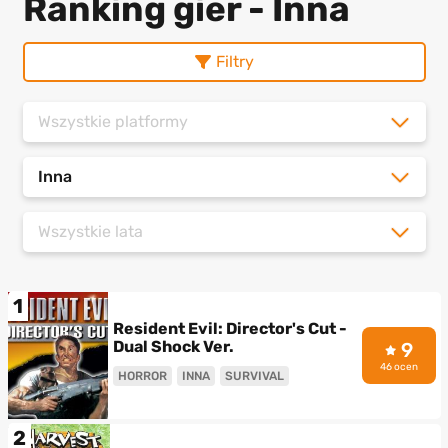
Ranking gier - Inna
Filtry
Wszystkie platformy
Inna
Wszystkie lata
1
Resident Evil: Director's Cut -
Dual Shock Ver.
9
46 ocen
HORROR
INNA
SURVIVAL
2