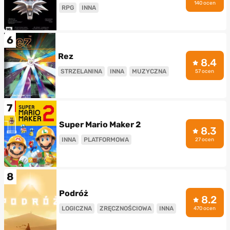
140 ocen
RPG
INNA
6
Rez
8.4
STRZELANINA
INNA
MUZYCZNA
57 ocen
7
Super Mario Maker 2
8.3
INNA
PLATFORMOWA
27 ocen
8
Podróż
8.2
LOGICZNA
ZRĘCZNOŚCIOWA
INNA
470 ocen