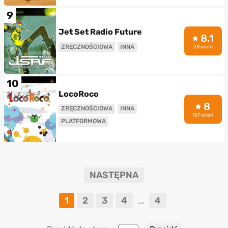
9
Jet Set Radio Future
8.1
ZRĘCZNOŚCIOWA
INNA
28 ocen
10
LocoRoco
8
ZRĘCZNOŚCIOWA
INNA
137 ocen
PLATFORMOWA
NASTĘPNA
1
2
3
4
4
...