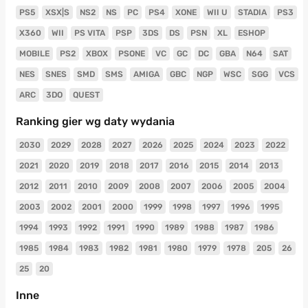
PS5
XSX|S
NS2
NS
PC
PS4
XONE
WII U
STADIA
PS3
X360
WII
PS VITA
PSP
3DS
DS
PSN
XL
ESHOP
MOBILE
PS2
XBOX
PSONE
VC
GC
DC
GBA
N64
SAT
NES
SNES
SMD
SMS
AMIGA
GBC
NGP
WSC
SGG
VCS
ARC
3DO
QUEST
Ranking gier wg daty wydania
2030
2029
2028
2027
2026
2025
2024
2023
2022
2021
2020
2019
2018
2017
2016
2015
2014
2013
2012
2011
2010
2009
2008
2007
2006
2005
2004
2003
2002
2001
2000
1999
1998
1997
1996
1995
1994
1993
1992
1991
1990
1989
1988
1987
1986
1985
1984
1983
1982
1981
1980
1979
1978
205
26
25
20
Inne