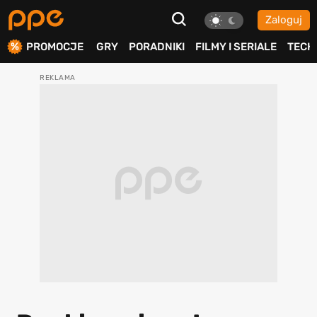
Zaloguj
ierdź
PROMOCJE
GRY
PORADNIKI
FILMY I SERIALE
TECH