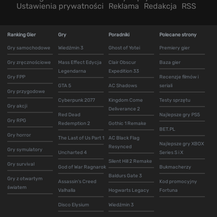
Ustawienia prywatności
Reklama
Redakcja
RSS
Ranking Gier
Gry
Poradniki
Polecane strony
Gry samochodowe
Wiedźmin 3
Ghost of Yotei
Premiery gier
Gry zręcznościowe
Mass Effect Edycja
Clair Obscur
Baza gier
Legendarna
Expedition 33
Gry FPP
Recenzje filmów i
GTA 5
AC Shadows
seriali
Gry przygodowe
Cyberpunk 2077
Kingdom Come
Testy sprzętu
Gry akcji
Deliverance 2
Red Dead
Najlepsze gry PS5
Gry RPG
Redemption 2
Gothic 1 Remake
BET.PL
Gry horror
The Last of Us Part 1
AC Black Flag
Najlepsze gry XBOX
Resynced
Gry symulatory
Uncharted 4
Series S i X
Silent Hill 2 Remake
Gry survival
God of War Ragnarok
Bukmacherzy
Baldurs Gate 3
Gry z otwartym
Assassin's Creed
Kod promocyjny
światem
Valhalla
Hogwarts Legacy
Fortuna
Disco Elysium
Wiedźmin 3