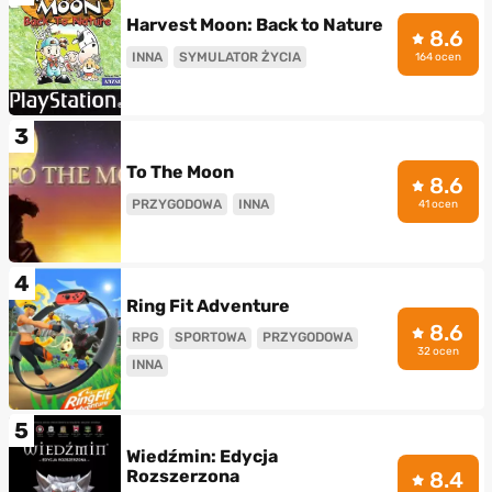
Harvest Moon: Back to Nature
8.6
INNA
SYMULATOR ŻYCIA
164 ocen
3
To The Moon
8.6
PRZYGODOWA
INNA
41 ocen
4
Ring Fit Adventure
8.6
RPG
SPORTOWA
PRZYGODOWA
32 ocen
INNA
5
Wiedźmin: Edycja
Rozszerzona
8.4