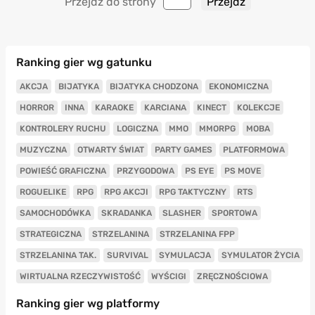
Przejdź do strony
Ranking gier wg gatunku
AKCJA
BIJATYKA
BIJATYKA CHODZONA
EKONOMICZNA
HORROR
INNA
KARAOKE
KARCIANA
KINECT
KOLEKCJE
KONTROLERY RUCHU
LOGICZNA
MMO
MMORPG
MOBA
MUZYCZNA
OTWARTY ŚWIAT
PARTY GAMES
PLATFORMOWA
POWIEŚĆ GRAFICZNA
PRZYGODOWA
PS EYE
PS MOVE
ROGUELIKE
RPG
RPG AKCJI
RPG TAKTYCZNY
RTS
SAMOCHODÓWKA
SKRADANKA
SLASHER
SPORTOWA
STRATEGICZNA
STRZELANINA
STRZELANINA FPP
STRZELANINA TAK.
SURVIVAL
SYMULACJA
SYMULATOR ŻYCIA
WIRTUALNA RZECZYWISTOŚĆ
WYŚCIGI
ZRĘCZNOŚCIOWA
Ranking gier wg platformy