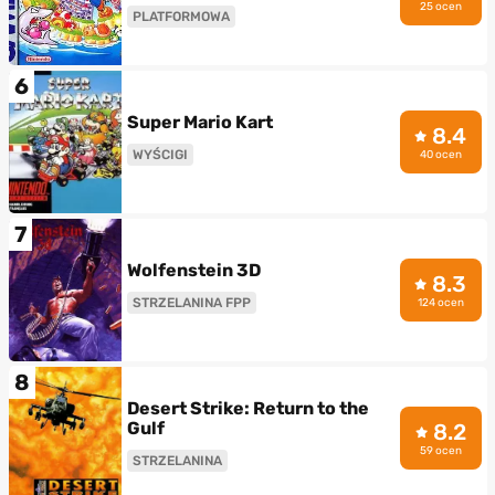
25 ocen
PLATFORMOWA
6
Super Mario Kart
8.4
WYŚCIGI
40 ocen
7
Wolfenstein 3D
8.3
STRZELANINA FPP
124 ocen
8
Desert Strike: Return to the
Gulf
8.2
59 ocen
STRZELANINA