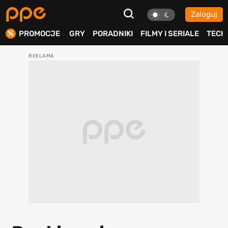
Zaloguj
ierdź
PROMOCJE
GRY
PORADNIKI
FILMY I SERIALE
TECH