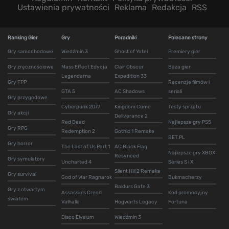
Ustawienia prywatności
Reklama
Redakcja
RSS
Ranking Gier
Gry
Poradniki
Polecane strony
Gry samochodowe
Wiedźmin 3
Ghost of Yotei
Premiery gier
Gry zręcznościowe
Mass Effect Edycja
Clair Obscur
Baza gier
Legendarna
Expedition 33
Gry FPP
Recenzje filmów i
GTA 5
AC Shadows
seriali
Gry przygodowe
Cyberpunk 2077
Kingdom Come
Testy sprzętu
Gry akcji
Deliverance 2
Red Dead
Najlepsze gry PS5
Gry RPG
Redemption 2
Gothic 1 Remake
BET.PL
Gry horror
The Last of Us Part 1
AC Black Flag
Najlepsze gry XBOX
Resynced
Gry symulatory
Uncharted 4
Series S i X
Silent Hill 2 Remake
Gry survival
God of War Ragnarok
Bukmacherzy
Baldurs Gate 3
Gry z otwartym
Assassin's Creed
Kod promocyjny
światem
Valhalla
Hogwarts Legacy
Fortuna
Disco Elysium
Wiedźmin 3