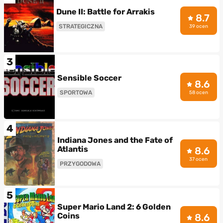
Dune II: Battle for Arrakis
8.7
STRATEGICZNA
39 ocen
3
Sensible Soccer
8.6
SPORTOWA
58 ocen
4
Indiana Jones and the Fate of
Atlantis
8.6
37 ocen
PRZYGODOWA
5
Super Mario Land 2: 6 Golden
Coins
8.6