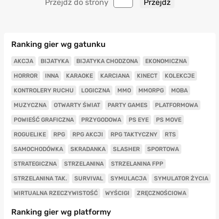
Przejdź do strony
Ranking gier wg gatunku
AKCJA
BIJATYKA
BIJATYKA CHODZONA
EKONOMICZNA
HORROR
INNA
KARAOKE
KARCIANA
KINECT
KOLEKCJE
KONTROLERY RUCHU
LOGICZNA
MMO
MMORPG
MOBA
MUZYCZNA
OTWARTY ŚWIAT
PARTY GAMES
PLATFORMOWA
POWIEŚĆ GRAFICZNA
PRZYGODOWA
PS EYE
PS MOVE
ROGUELIKE
RPG
RPG AKCJI
RPG TAKTYCZNY
RTS
SAMOCHODÓWKA
SKRADANKA
SLASHER
SPORTOWA
STRATEGICZNA
STRZELANINA
STRZELANINA FPP
STRZELANINA TAK.
SURVIVAL
SYMULACJA
SYMULATOR ŻYCIA
WIRTUALNA RZECZYWISTOŚĆ
WYŚCIGI
ZRĘCZNOŚCIOWA
Ranking gier wg platformy