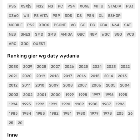
PS5
XSX|S
NS2
NS
PC
PS4
XONE
WII U
STADIA
PS3
X360
WII
PS VITA
PSP
3DS
DS
PSN
XL
ESHOP
MOBILE
PS2
XBOX
PSONE
VC
GC
DC
GBA
N64
SAT
NES
SNES
SMD
SMS
AMIGA
GBC
NGP
WSC
SGG
VCS
ARC
3DO
QUEST
Ranking gier wg daty wydania
2030
2029
2028
2027
2026
2025
2024
2023
2022
2021
2020
2019
2018
2017
2016
2015
2014
2013
2012
2011
2010
2009
2008
2007
2006
2005
2004
2003
2002
2001
2000
1999
1998
1997
1996
1995
1994
1993
1992
1991
1990
1989
1988
1987
1986
1985
1984
1983
1982
1981
1980
1979
1978
205
26
25
20
Inne