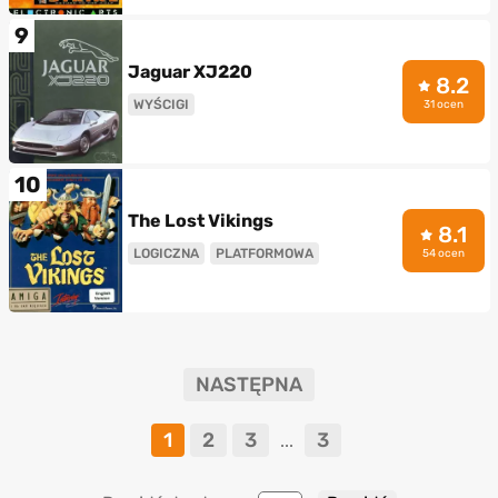
9
Jaguar XJ220
8.2
WYŚCIGI
31 ocen
10
The Lost Vikings
8.1
LOGICZNA
PLATFORMOWA
54 ocen
NASTĘPNA
1
2
3
3
...