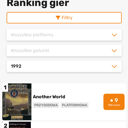
Ranking gier
Filtry
Wszystkie platformy
Wszystkie gatunki
1992
1
Another World
9
PRZYGODOWA
PLATFORMOWA
104 ocen
2