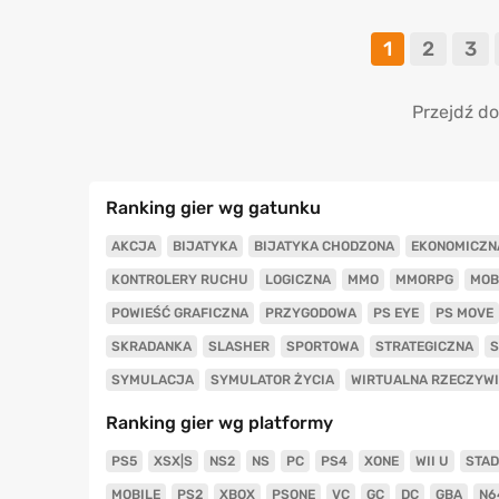
1
2
3
Przejdź do
Ranking gier wg gatunku
AKCJA
BIJATYKA
BIJATYKA CHODZONA
EKONOMICZN
KONTROLERY RUCHU
LOGICZNA
MMO
MMORPG
MOB
POWIEŚĆ GRAFICZNA
PRZYGODOWA
PS EYE
PS MOVE
SKRADANKA
SLASHER
SPORTOWA
STRATEGICZNA
S
SYMULACJA
SYMULATOR ŻYCIA
WIRTUALNA RZECZYW
Ranking gier wg platformy
PS5
XSX|S
NS2
NS
PC
PS4
XONE
WII U
STAD
MOBILE
PS2
XBOX
PSONE
VC
GC
DC
GBA
N6