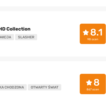
HD Collection
8.1
AKCJA
SLASHER
98 ocen
8
KA CHODZONA
OTWARTY ŚWIAT
867 ocen