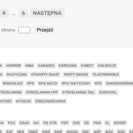
4
6
NASTĘPNA
...
 strony
A
HORROR
INNA
KARAOKE
KARCIANA
KINECT
KOLEKCJE
A
MUZYCZNA
OTWARTY ŚWIAT
PARTY GAMES
PLATFORMOWA
ROGUELIKE
RPG
RPG AKCJI
RPG TAKTYCZNY
RTS
SAMOCHODÓW
TRZELANINA
STRZELANINA FPP
STRZELANINA TAK.
SURVIVAL
ISTOŚĆ
WYŚCIGI
ZRĘCZNOŚCIOWA
IA
PS3
X360
WII
PS VITA
PSP
3DS
DS
PSN
XL
ESHOP
4
SAT
NES
SNES
SMD
SMS
AMIGA
GBC
NGP
WSC
SGG
V