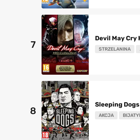
Devil May Cry 
7
STRZELANINA
Sleeping Dogs
8
AKCJA
BIJATY