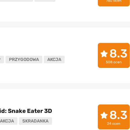
760 ocen
8.3
P
PRZYGODOWA
AKCJA
508 ocen
id: Snake Eater 3D
8.3
AKCJA
SKRADANKA
24 ocen