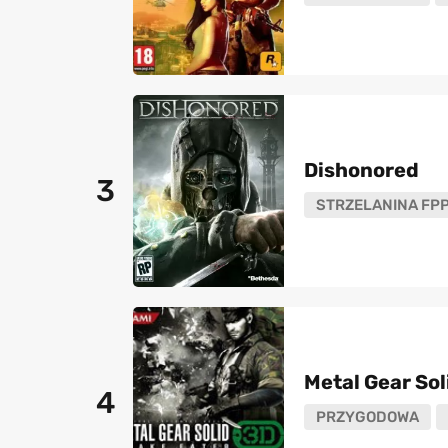
Dishonored
3
STRZELANINA FP
Metal Gear Sol
4
PRZYGODOWA