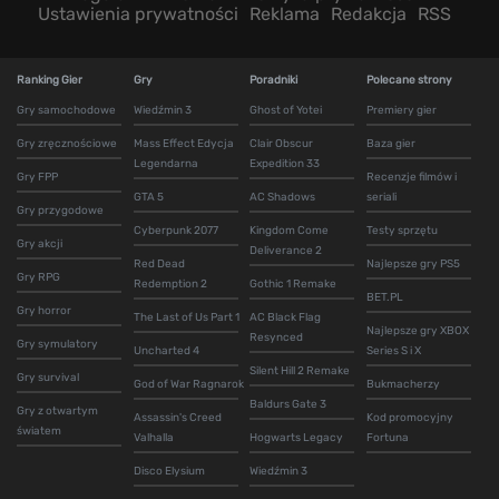
Ustawienia prywatności
Reklama
Redakcja
RSS
Ranking Gier
Gry
Poradniki
Polecane strony
Gry samochodowe
Wiedźmin 3
Ghost of Yotei
Premiery gier
Gry zręcznościowe
Mass Effect Edycja
Clair Obscur
Baza gier
Legendarna
Expedition 33
Gry FPP
Recenzje filmów i
GTA 5
AC Shadows
seriali
Gry przygodowe
Cyberpunk 2077
Kingdom Come
Testy sprzętu
Gry akcji
Deliverance 2
Red Dead
Najlepsze gry PS5
Gry RPG
Redemption 2
Gothic 1 Remake
BET.PL
Gry horror
The Last of Us Part 1
AC Black Flag
Najlepsze gry XBOX
Resynced
Gry symulatory
Uncharted 4
Series S i X
Silent Hill 2 Remake
Gry survival
God of War Ragnarok
Bukmacherzy
Baldurs Gate 3
Gry z otwartym
Assassin's Creed
Kod promocyjny
światem
Valhalla
Hogwarts Legacy
Fortuna
Disco Elysium
Wiedźmin 3