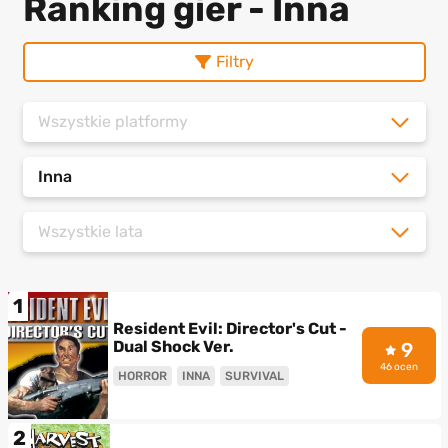
Ranking gier - Inna
Filtry
Wszystkie platformy
Inna
Wszystkie lata
1
Resident Evil: Director's Cut -
Dual Shock Ver.
9
46 ocen
HORROR
INNA
SURVIVAL
2