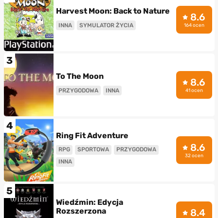
Harvest Moon: Back to Nature
8.6
INNA
SYMULATOR ŻYCIA
164 ocen
3
To The Moon
8.6
PRZYGODOWA
INNA
41 ocen
4
Ring Fit Adventure
8.6
RPG
SPORTOWA
PRZYGODOWA
32 ocen
INNA
5
Wiedźmin: Edycja
Rozszerzona
8.4