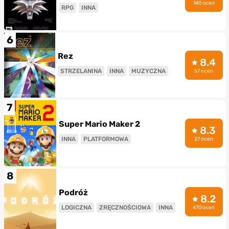
140 ocen
RPG
INNA
6
Rez
8.4
STRZELANINA
INNA
MUZYCZNA
57 ocen
7
Super Mario Maker 2
8.3
INNA
PLATFORMOWA
27 ocen
8
Podróż
8.2
LOGICZNA
ZRĘCZNOŚCIOWA
INNA
470 ocen