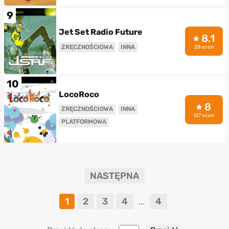
9
Jet Set Radio Future
8.1
ZRĘCZNOŚCIOWA
INNA
28 ocen
10
LocoRoco
8
ZRĘCZNOŚCIOWA
INNA
137 ocen
PLATFORMOWA
NASTĘPNA
1
2
3
4
4
...