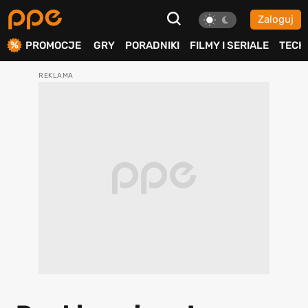
Zaloguj
ierdź
PROMOCJE
GRY
PORADNIKI
FILMY I SERIALE
TECH