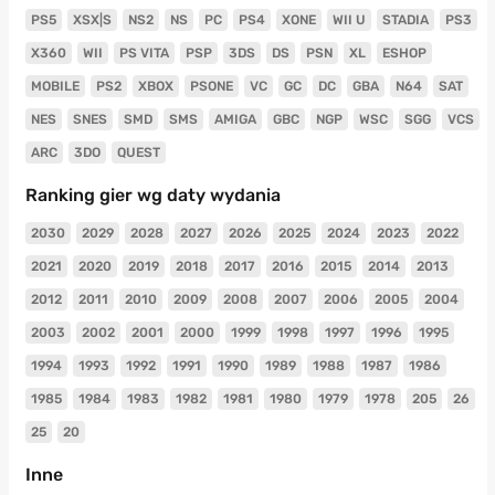
PS5
XSX|S
NS2
NS
PC
PS4
XONE
WII U
STADIA
PS3
X360
WII
PS VITA
PSP
3DS
DS
PSN
XL
ESHOP
MOBILE
PS2
XBOX
PSONE
VC
GC
DC
GBA
N64
SAT
NES
SNES
SMD
SMS
AMIGA
GBC
NGP
WSC
SGG
VCS
ARC
3DO
QUEST
Ranking gier wg daty wydania
2030
2029
2028
2027
2026
2025
2024
2023
2022
2021
2020
2019
2018
2017
2016
2015
2014
2013
2012
2011
2010
2009
2008
2007
2006
2005
2004
2003
2002
2001
2000
1999
1998
1997
1996
1995
1994
1993
1992
1991
1990
1989
1988
1987
1986
1985
1984
1983
1982
1981
1980
1979
1978
205
26
25
20
Inne