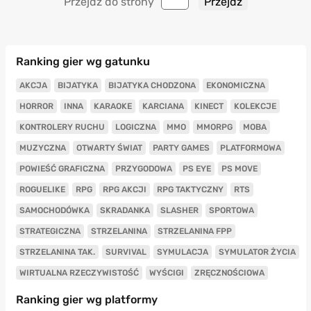
Przejdź do strony
Ranking gier wg gatunku
AKCJA
BIJATYKA
BIJATYKA CHODZONA
EKONOMICZNA
HORROR
INNA
KARAOKE
KARCIANA
KINECT
KOLEKCJE
KONTROLERY RUCHU
LOGICZNA
MMO
MMORPG
MOBA
MUZYCZNA
OTWARTY ŚWIAT
PARTY GAMES
PLATFORMOWA
POWIEŚĆ GRAFICZNA
PRZYGODOWA
PS EYE
PS MOVE
ROGUELIKE
RPG
RPG AKCJI
RPG TAKTYCZNY
RTS
SAMOCHODÓWKA
SKRADANKA
SLASHER
SPORTOWA
STRATEGICZNA
STRZELANINA
STRZELANINA FPP
STRZELANINA TAK.
SURVIVAL
SYMULACJA
SYMULATOR ŻYCIA
WIRTUALNA RZECZYWISTOŚĆ
WYŚCIGI
ZRĘCZNOŚCIOWA
Ranking gier wg platformy