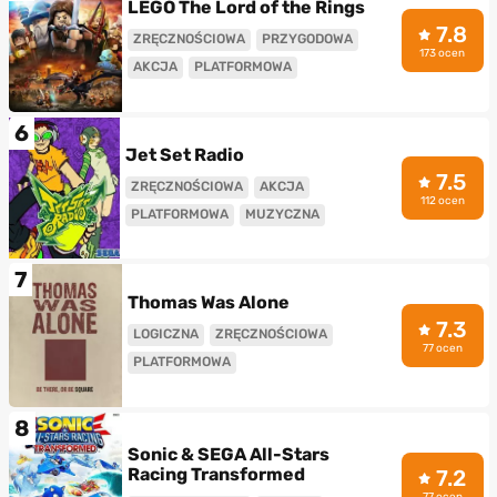
LEGO The Lord of the Rings
7.8
ZRĘCZNOŚCIOWA
PRZYGODOWA
173 ocen
AKCJA
PLATFORMOWA
6
Jet Set Radio
7.5
ZRĘCZNOŚCIOWA
AKCJA
112 ocen
PLATFORMOWA
MUZYCZNA
7
Thomas Was Alone
7.3
LOGICZNA
ZRĘCZNOŚCIOWA
77 ocen
PLATFORMOWA
8
Sonic & SEGA All-Stars
Racing Transformed
7.2
77 ocen