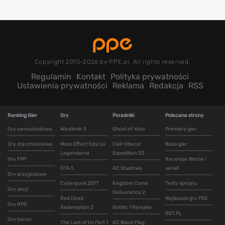
Copyright 2010-2026 by PPE.pl. All rights reserved.
Regulamin
Kontakt
Polityka prywatności
Ustawienia prywatności
Reklama
Redakcja
RSS
Ranking Gier
Gry
Poradniki
Polecane strony
Gry samochodowe
Wiedźmin 3
Ghost of Yotei
Premiery gier
Gry zręcznościowe
Mass Effect Edycja
Clair Obscur
Baza gier
Legendarna
Expedition 33
Gry FPP
Recenzje filmów i
GTA 5
AC Shadows
seriali
Gry przygodowe
Cyberpunk 2077
Kingdom Come
Testy sprzętu
Gry akcji
Deliverance 2
Red Dead
Najlepsze gry PS5
Gry RPG
Redemption 2
Gothic 1 Remake
BET.PL
Gry horror
The Last of Us Part 1
AC Black Flag