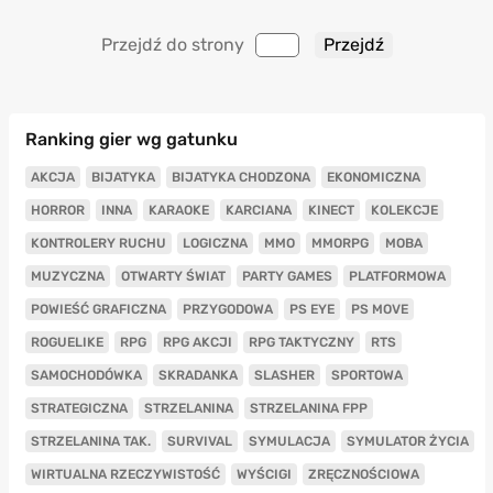
Przejdź do strony
Ranking gier wg gatunku
AKCJA
BIJATYKA
BIJATYKA CHODZONA
EKONOMICZNA
HORROR
INNA
KARAOKE
KARCIANA
KINECT
KOLEKCJE
KONTROLERY RUCHU
LOGICZNA
MMO
MMORPG
MOBA
MUZYCZNA
OTWARTY ŚWIAT
PARTY GAMES
PLATFORMOWA
POWIEŚĆ GRAFICZNA
PRZYGODOWA
PS EYE
PS MOVE
ROGUELIKE
RPG
RPG AKCJI
RPG TAKTYCZNY
RTS
SAMOCHODÓWKA
SKRADANKA
SLASHER
SPORTOWA
STRATEGICZNA
STRZELANINA
STRZELANINA FPP
STRZELANINA TAK.
SURVIVAL
SYMULACJA
SYMULATOR ŻYCIA
WIRTUALNA RZECZYWISTOŚĆ
WYŚCIGI
ZRĘCZNOŚCIOWA