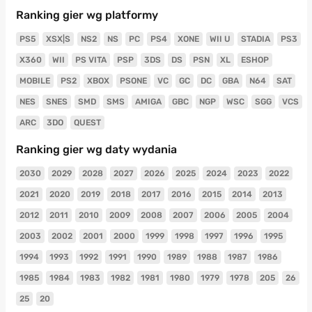
Ranking gier wg platformy
PS5
XSX|S
NS2
NS
PC
PS4
XONE
WII U
STADIA
PS3
X360
WII
PS VITA
PSP
3DS
DS
PSN
XL
ESHOP
MOBILE
PS2
XBOX
PSONE
VC
GC
DC
GBA
N64
SAT
NES
SNES
SMD
SMS
AMIGA
GBC
NGP
WSC
SGG
VCS
ARC
3DO
QUEST
Ranking gier wg daty wydania
2030
2029
2028
2027
2026
2025
2024
2023
2022
2021
2020
2019
2018
2017
2016
2015
2014
2013
2012
2011
2010
2009
2008
2007
2006
2005
2004
2003
2002
2001
2000
1999
1998
1997
1996
1995
1994
1993
1992
1991
1990
1989
1988
1987
1986
1985
1984
1983
1982
1981
1980
1979
1978
205
26
25
20