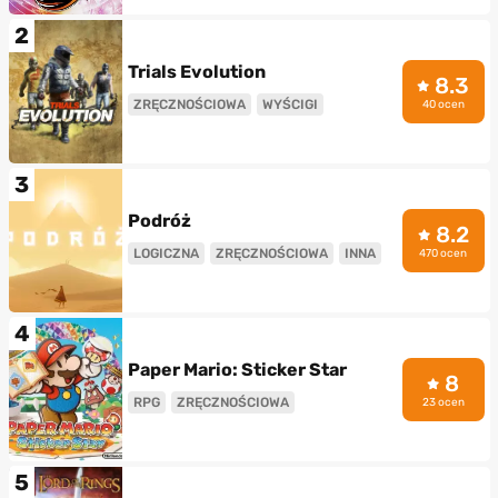
2
Trials Evolution
8.3
ZRĘCZNOŚCIOWA
WYŚCIGI
40 ocen
3
Podróż
8.2
LOGICZNA
ZRĘCZNOŚCIOWA
INNA
470 ocen
4
Paper Mario: Sticker Star
8
RPG
ZRĘCZNOŚCIOWA
23 ocen
5