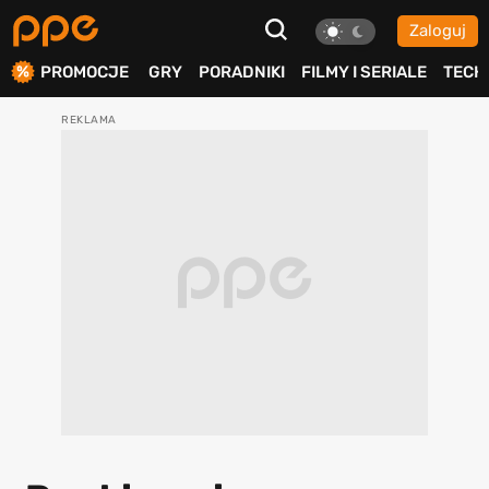
Zaloguj
ierdź
PROMOCJE
GRY
PORADNIKI
FILMY I SERIALE
TECH