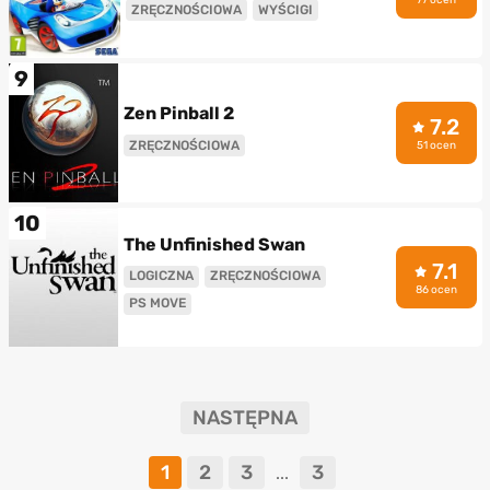
ZRĘCZNOŚCIOWA
WYŚCIGI
9
Zen Pinball 2
7.2
ZRĘCZNOŚCIOWA
51 ocen
10
The Unfinished Swan
7.1
LOGICZNA
ZRĘCZNOŚCIOWA
86 ocen
PS MOVE
NASTĘPNA
1
2
3
3
...