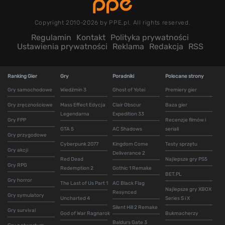
Copyright 2010-2026 by PPE.pl. All rights reserved.
Regulamin
Kontakt
Polityka prywatności
Ustawienia prywatności
Reklama
Redakcja
RSS
Ranking Gier
Gry
Poradniki
Polecane strony
Gry samochodowe
Wiedźmin 3
Ghost of Yotei
Premiery gier
Gry zręcznościowe
Mass Effect Edycja
Clair Obscur
Baza gier
Legendarna
Expedition 33
Gry FPP
Recenzje filmów i
GTA 5
AC Shadows
seriali
Gry przygodowe
Cyberpunk 2077
Kingdom Come
Testy sprzętu
Gry akcji
Deliverance 2
Red Dead
Najlepsze gry PS5
Gry RPG
Redemption 2
Gothic 1 Remake
BET.PL
Gry horror
The Last of Us Part 1
AC Black Flag
Najlepsze gry XBOX
Resynced
Gry symulatory
Uncharted 4
Series S i X
Silent Hill 2 Remake
Gry survival
God of War Ragnarok
Bukmacherzy
Baldurs Gate 3