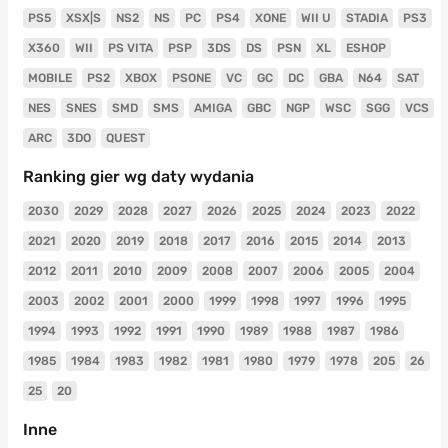
PS5
XSX|S
NS2
NS
PC
PS4
XONE
WII U
STADIA
PS3
X360
WII
PS VITA
PSP
3DS
DS
PSN
XL
ESHOP
MOBILE
PS2
XBOX
PSONE
VC
GC
DC
GBA
N64
SAT
NES
SNES
SMD
SMS
AMIGA
GBC
NGP
WSC
SGG
VCS
ARC
3DO
QUEST
Ranking gier wg daty wydania
2030
2029
2028
2027
2026
2025
2024
2023
2022
2021
2020
2019
2018
2017
2016
2015
2014
2013
2012
2011
2010
2009
2008
2007
2006
2005
2004
2003
2002
2001
2000
1999
1998
1997
1996
1995
1994
1993
1992
1991
1990
1989
1988
1987
1986
1985
1984
1983
1982
1981
1980
1979
1978
205
26
25
20
Inne