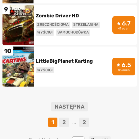
9
Zombie Driver HD
6.7
ZRĘCZNOŚCIOWA
STRZELANINA
47 ocen
WYŚCIGI
SAMOCHODÓWKA
10
LittleBigPlanet Karting
6.5
WYŚCIGI
85 ocen
NASTĘPNA
1
2
2
...