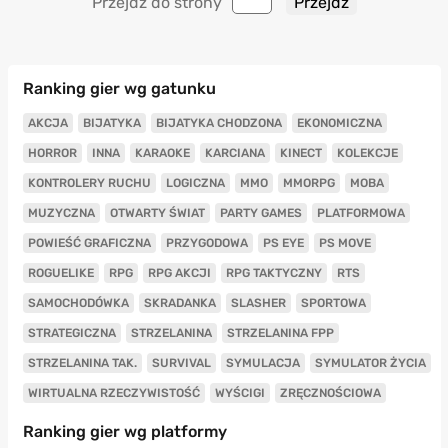
Przejdź do strony
Ranking gier wg gatunku
AKCJA
BIJATYKA
BIJATYKA CHODZONA
EKONOMICZNA
HORROR
INNA
KARAOKE
KARCIANA
KINECT
KOLEKCJE
KONTROLERY RUCHU
LOGICZNA
MMO
MMORPG
MOBA
MUZYCZNA
OTWARTY ŚWIAT
PARTY GAMES
PLATFORMOWA
POWIEŚĆ GRAFICZNA
PRZYGODOWA
PS EYE
PS MOVE
ROGUELIKE
RPG
RPG AKCJI
RPG TAKTYCZNY
RTS
SAMOCHODÓWKA
SKRADANKA
SLASHER
SPORTOWA
STRATEGICZNA
STRZELANINA
STRZELANINA FPP
STRZELANINA TAK.
SURVIVAL
SYMULACJA
SYMULATOR ŻYCIA
WIRTUALNA RZECZYWISTOŚĆ
WYŚCIGI
ZRĘCZNOŚCIOWA
Ranking gier wg platformy