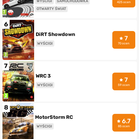
WYŚCIGI
SAMOCHODÓWKA
425 ocen
OTWARTY ŚWIAT
6
DiRT Showdown
7
WYŚCIGI
70 ocen
7
WRC 3
7
WYŚCIGI
59 ocen
8
MotorStorm RC
6.7
WYŚCIGI
85 ocen