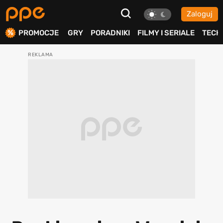
Zaloguj
ierdź
PROMOCJE
GRY
PORADNIKI
FILMY I SERIALE
TECH