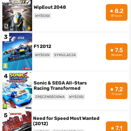
WipEout 2048
8.2
WYŚCIGI
87 ocen
3
F1 2012
7.5
WYŚCIGI
SYMULACJA
36 ocen
4
Sonic & SEGA All-Stars
Racing Transformed
7.2
77 ocen
ZRĘCZNOŚCIOWA
WYŚCIGI
5
Need for Speed Most Wanted
(2012)
7.1