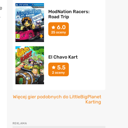
e
ModNation Racers:
,
Road Trip
6.0
25 oceny
El Chavo Kart
5.5
2 oceny
Więcej gier podobnych do LittleBigPlanet
Karting