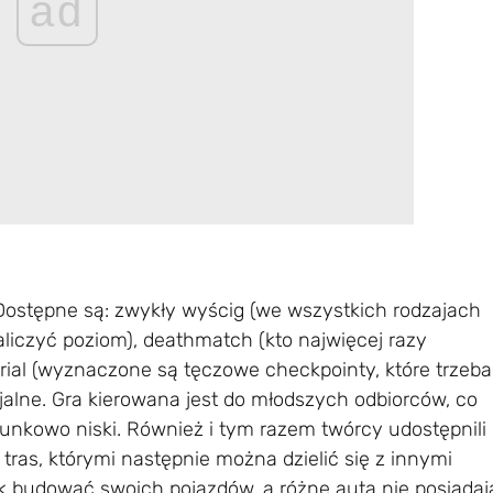
ad
Dostępne są: zwykły wyścig (we wszystkich rodzajach
zaliczyć poziom), deathmatch (kto najwięcej razy
trial (wyznaczone są tęczowe checkpointy, które trzeba
jalne. Gra kierowana jest do młodszych odbiorców, co
osunkowo niski. Również i tym razem twórcy udostępnili
ras, którymi następnie można dzielić się z innymi
k budować swoich pojazdów, a różne auta nie posiadaj