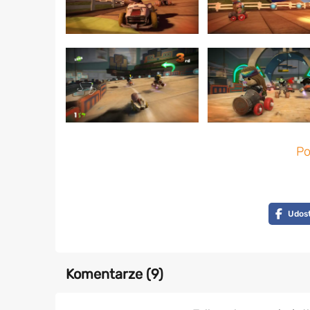
Po
Udost
Komentarze (
9
)