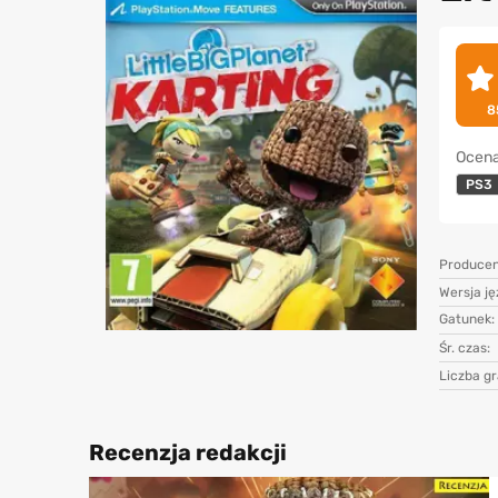
8
Ocena
PS3
Producen
Wersja j
Gatunek:
Śr. czas:
Liczba gr
Recenzja redakcji