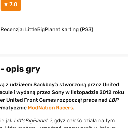
7.0
Recenzja: LittleBigPlanet Karting (PS3)
- opis gry
wą z udziałem Sackboy’a stworzoną przez United
cule i wydaną przez Sony w listopadzie 2012 roku
per United Front Games rozpoczął prace nad
LBP
tematycznie
ModNation Racers
.
e jak
LittleBigPlanet 2
, gdyż całość działa na tym