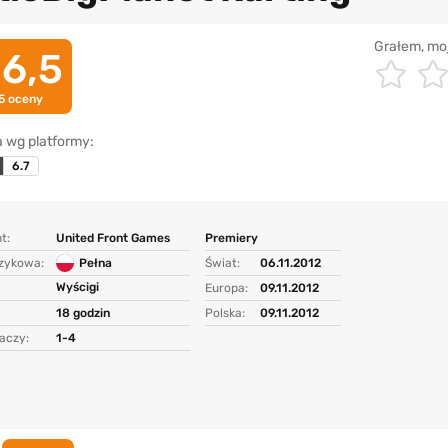
Grałem, mo
6,5
5
oceny
 wg platformy:
6.7
t:
United Front Games
Premiery
ęzykowa:
Pełna
Świat:
06.11.2012
Wyścigi
Europa:
09.11.2012
18 godzin
Polska:
09.11.2012
aczy:
1-4