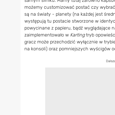
samym silniku. Mamy tutaj zarówno kapsuł
możemy customizować postać czy wybrać poj
są na światy - planety (na każdej jest śr
występują tu postacie stworzone w identy
powycinane z papieru, bądź wyglądające na
zaimplementowało w
Karting
tryb opowieści
gracz może przechodzić wyłącznie w trybie
na konsoli) oraz pomniejszych wyścigów o
Dalsz