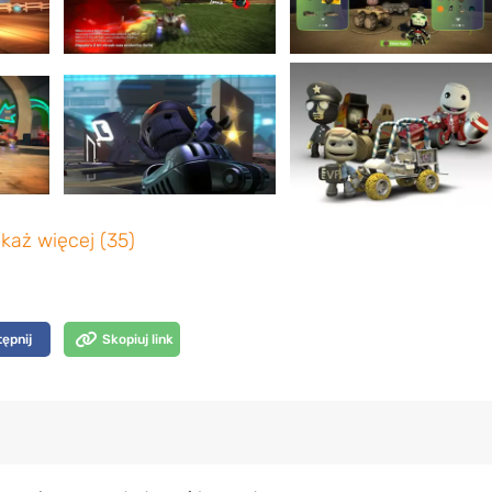
każ więcej (35)
ępnij
Skopiuj link