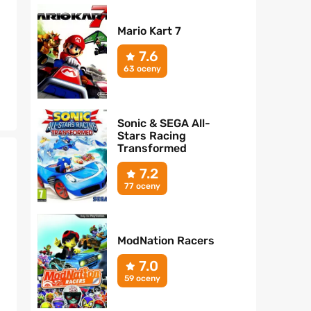
Mario Kart 7
7.6
63 oceny
Sonic & SEGA All-
Stars Racing
Transformed
7.2
77 oceny
ModNation Racers
7.0
59 oceny