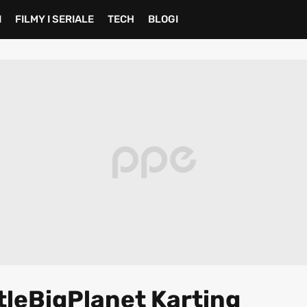
I
FILMY I SERIALE
TECH
BLOGI
tleBigPlanet Karting