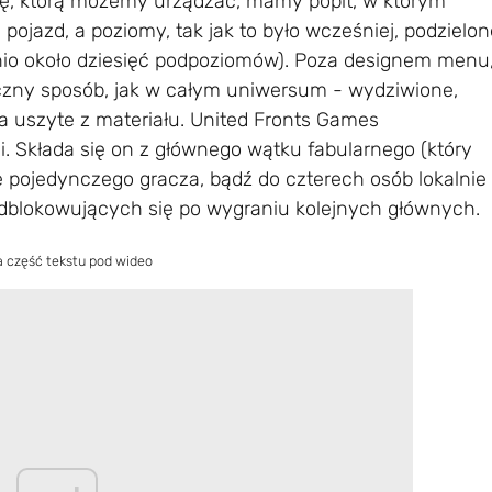
ę, którą możemy urządzać, mamy popit, w którym
azd, a poziomy, tak jak to było wcześniej, podzielon
ednio około dziesięć podpoziomów). Poza designem menu
czny sposób, jak w całym uniwersum - wydziwione,
 uszyte z materiału. United Fronts Games
. Składa się on z głównego wątku fabularnego (który
 pojedynczego gracza, bądź do czterech osób lokalnie
dblokowujących się po wygraniu kolejnych głównych.
a część tekstu pod wideo