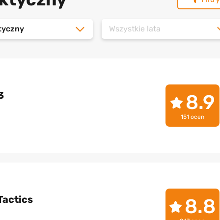
tyczny
Wszystkie lata
3
8.9
151 ocen
Tactics
8.8