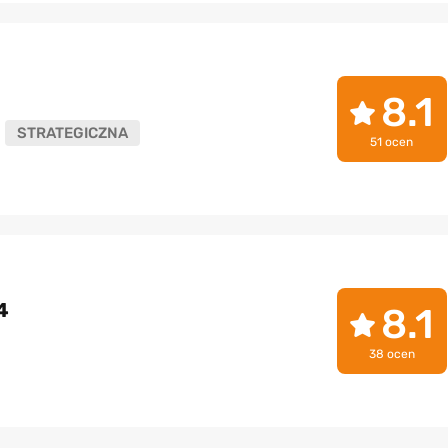
8.1
STRATEGICZNA
51 ocen
4
8.1
38 ocen