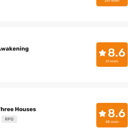
247 ocen
 Awakening
8.6
61 ocen
Three Houses
8.6
RPG
48 ocen