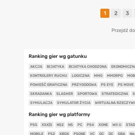
1
2
3
Przejdź do
Ranking gier wg gatunku
AKCJA
BIJATYKA
BIJATYKA CHODZONA
EKONOMICZN
KONTROLERY RUCHU
LOGICZNA
MMO
MMORPG
MOB
POWIEŚĆ GRAFICZNA
PRZYGODOWA
PS EYE
PS MOVE
SKRADANKA
SLASHER
SPORTOWA
STRATEGICZNA
S
SYMULACJA
SYMULATOR ŻYCIA
WIRTUALNA RZECZYW
Ranking gier wg platformy
PS5
XSX|S
NS2
NS
PC
PS4
XONE
WII U
STAD
MOBILE
PS2
XBOX
PSONE
VC
GC
DC
GBA
N6