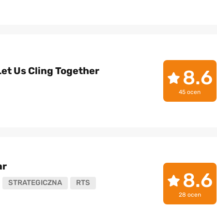
Let Us Cling Together
8.6
45 ocen
ar
8.6
STRATEGICZNA
RTS
28 ocen