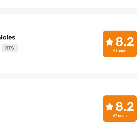
icles
8.2
RTS
91 ocen
8.2
67 ocen