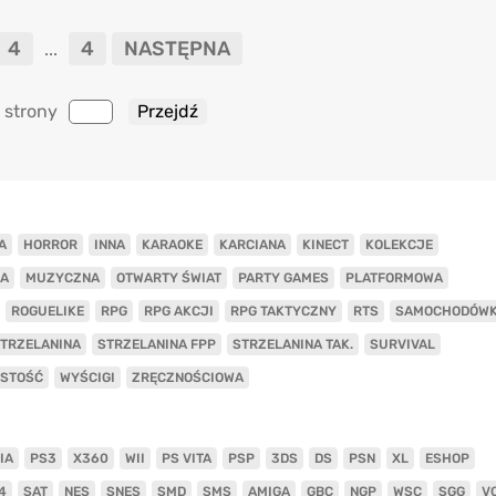
4
4
NASTĘPNA
...
 strony
A
HORROR
INNA
KARAOKE
KARCIANA
KINECT
KOLEKCJE
A
MUZYCZNA
OTWARTY ŚWIAT
PARTY GAMES
PLATFORMOWA
ROGUELIKE
RPG
RPG AKCJI
RPG TAKTYCZNY
RTS
SAMOCHODÓW
TRZELANINA
STRZELANINA FPP
STRZELANINA TAK.
SURVIVAL
ISTOŚĆ
WYŚCIGI
ZRĘCZNOŚCIOWA
IA
PS3
X360
WII
PS VITA
PSP
3DS
DS
PSN
XL
ESHOP
4
SAT
NES
SNES
SMD
SMS
AMIGA
GBC
NGP
WSC
SGG
V