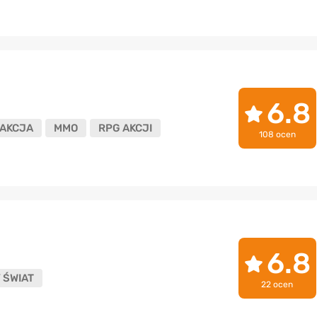
6.8
AKCJA
MMO
RPG AKCJI
108 ocen
6.8
 ŚWIAT
22 ocen