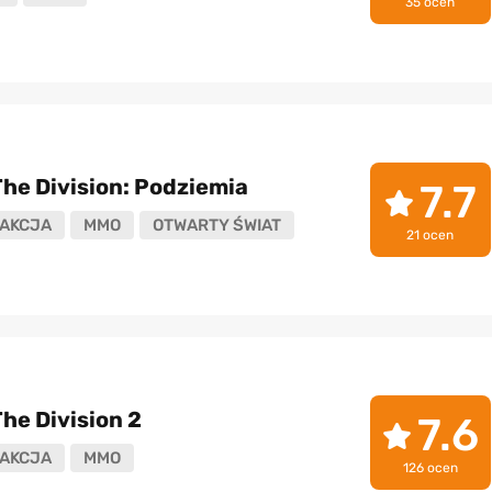
35 ocen
he Division: Podziemia
7.7
AKCJA
MMO
OTWARTY ŚWIAT
21 ocen
he Division 2
7.6
AKCJA
MMO
126 ocen