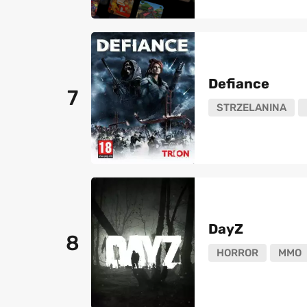
Defiance
7
STRZELANINA
DayZ
8
HORROR
MMO