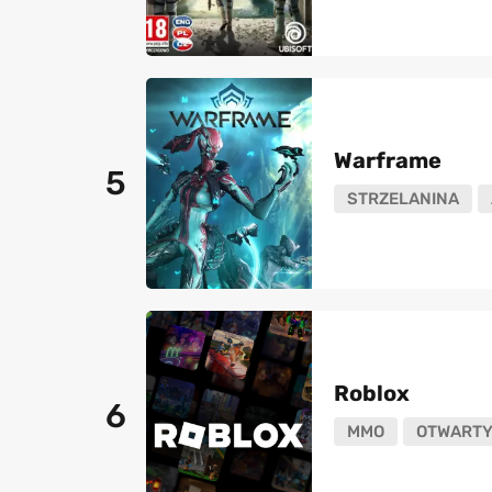
Warframe
5
STRZELANINA
Roblox
6
MMO
OTWARTY