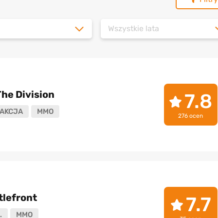
Wszystkie lata
he Division
7.8
AKCJA
MMO
276 ocen
tlefront
7.7
.
MMO