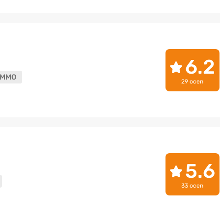
6.2
MMO
29 ocen
5.6
33 ocen