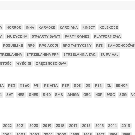
A
HORROR
INNA
KARAOKE
KARCIANA
KINECT
KOLEKCJE
A
MUZYCZNA
OTWARTY ŚWIAT
PARTY GAMES
PLATFORMOWA
ROGUELIKE
RPG
RPG AKCJI
RPG TAKTYCZNY
RTS
SAMOCHODÓW
TRZELANINA
STRZELANINA FPP
STRZELANINA TAK.
SURVIVAL
ISTOŚĆ
WYŚCIGI
ZRĘCZNOŚCIOWA
IA
PS3
X360
WII
PS VITA
PSP
3DS
DS
PSN
XL
ESHOP
4
SAT
NES
SNES
SMD
SMS
AMIGA
GBC
NGP
WSC
SGG
V
2022
2021
2020
2019
2018
2017
2016
2015
2014
2013
2004
2003
2002
2001
2000
1999
1998
1997
1996
1995