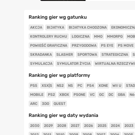
Ranking gier wg gatunku
AKCJA
BIJATYKA
BIJATYKA CHODZONA
EKONOMICZN
KONTROLERY RUCHU
LOGICZNA
MMO
MMORPG
MOB
POWIEŚĆ GRAFICZNA
PRZYGODOWA
PS EYE
PS MOVE
SKRADANKA
SLASHER
SPORTOWA
STRATEGICZNA
S
SYMULACJA
SYMULATOR ŻYCIA
WIRTUALNA RZECZYW
Ranking gier wg platformy
PS5
XSX|S
NS2
NS
PC
PS4
XONE
WII U
STAD
MOBILE
PS2
XBOX
PSONE
VC
GC
DC
GBA
N6
ARC
3DO
QUEST
Ranking gier wg daty wydania
2030
2029
2028
2027
2026
2025
2024
2023
2012
2011
2010
2009
2008
2007
2006
2005