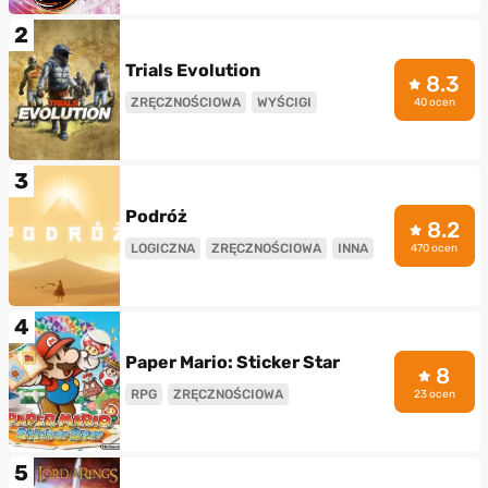
2
Trials Evolution
8.3
ZRĘCZNOŚCIOWA
WYŚCIGI
40 ocen
3
Podróż
8.2
LOGICZNA
ZRĘCZNOŚCIOWA
INNA
470 ocen
4
Paper Mario: Sticker Star
8
RPG
ZRĘCZNOŚCIOWA
23 ocen
5