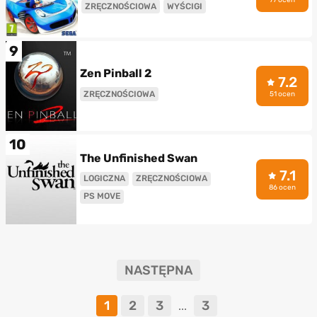
ZRĘCZNOŚCIOWA
WYŚCIGI
9
Zen Pinball 2
7.2
ZRĘCZNOŚCIOWA
51 ocen
10
The Unfinished Swan
7.1
LOGICZNA
ZRĘCZNOŚCIOWA
86 ocen
PS MOVE
NASTĘPNA
1
2
3
3
...