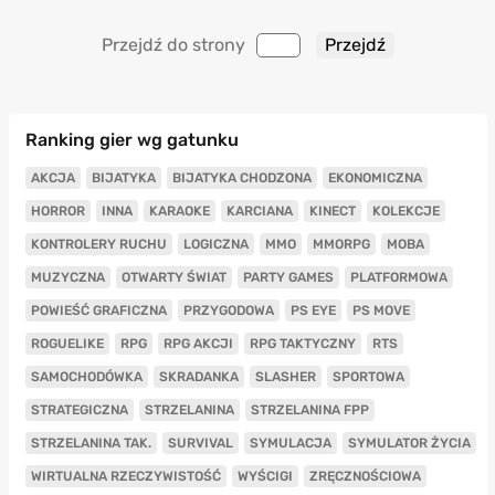
Przejdź do strony
Ranking gier wg gatunku
AKCJA
BIJATYKA
BIJATYKA CHODZONA
EKONOMICZNA
HORROR
INNA
KARAOKE
KARCIANA
KINECT
KOLEKCJE
KONTROLERY RUCHU
LOGICZNA
MMO
MMORPG
MOBA
MUZYCZNA
OTWARTY ŚWIAT
PARTY GAMES
PLATFORMOWA
POWIEŚĆ GRAFICZNA
PRZYGODOWA
PS EYE
PS MOVE
ROGUELIKE
RPG
RPG AKCJI
RPG TAKTYCZNY
RTS
SAMOCHODÓWKA
SKRADANKA
SLASHER
SPORTOWA
STRATEGICZNA
STRZELANINA
STRZELANINA FPP
STRZELANINA TAK.
SURVIVAL
SYMULACJA
SYMULATOR ŻYCIA
WIRTUALNA RZECZYWISTOŚĆ
WYŚCIGI
ZRĘCZNOŚCIOWA