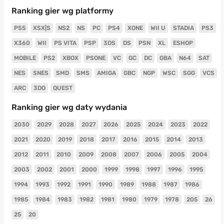
Ranking gier wg platformy
PS5
XSX|S
NS2
NS
PC
PS4
XONE
WII U
STADIA
PS3
X360
WII
PS VITA
PSP
3DS
DS
PSN
XL
ESHOP
MOBILE
PS2
XBOX
PSONE
VC
GC
DC
GBA
N64
SAT
NES
SNES
SMD
SMS
AMIGA
GBC
NGP
WSC
SGG
VCS
ARC
3DO
QUEST
Ranking gier wg daty wydania
2030
2029
2028
2027
2026
2025
2024
2023
2022
2021
2020
2019
2018
2017
2016
2015
2014
2013
2012
2011
2010
2009
2008
2007
2006
2005
2004
2003
2002
2001
2000
1999
1998
1997
1996
1995
1994
1993
1992
1991
1990
1989
1988
1987
1986
1985
1984
1983
1982
1981
1980
1979
1978
205
26
25
20