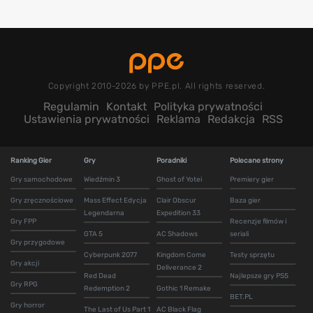
Copyright 2010-2026 by PPE.pl. All rights reserved.
Regulamin
Kontakt
Polityka prywatności
Ustawienia prywatności
Reklama
Redakcja
RSS
Ranking Gier
Gry
Poradniki
Polecane strony
Gry samochodowe
Wiedźmin 3
Ghost of Yotei
Premiery gier
Gry zręcznościowe
Mass Effect Edycja
Clair Obscur
Baza gier
Legendarna
Expedition 33
Gry FPP
Recenzje filmów i
GTA 5
AC Shadows
seriali
Gry przygodowe
Cyberpunk 2077
Kingdom Come
Testy sprzętu
Gry akcji
Deliverance 2
Red Dead
Najlepsze gry PS5
Gry RPG
Redemption 2
Gothic 1 Remake
BET.PL
Gry horror
The Last of Us Part 1
AC Black Flag