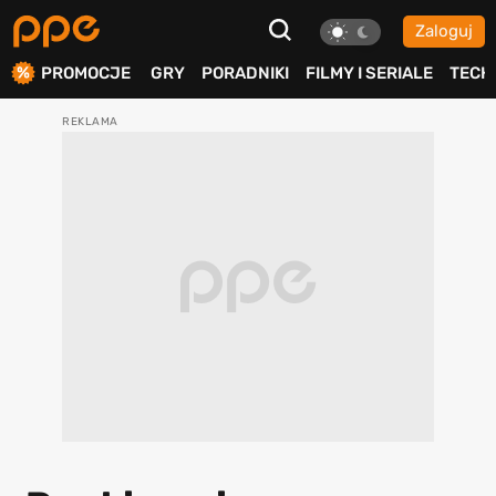
Zaloguj
ierdź
PROMOCJE
GRY
PORADNIKI
FILMY I SERIALE
TECH