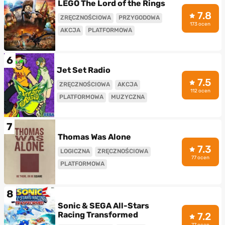
LEGO The Lord of the Rings
7.8
ZRĘCZNOŚCIOWA
PRZYGODOWA
173 ocen
AKCJA
PLATFORMOWA
6
Jet Set Radio
7.5
ZRĘCZNOŚCIOWA
AKCJA
112 ocen
PLATFORMOWA
MUZYCZNA
7
Thomas Was Alone
7.3
LOGICZNA
ZRĘCZNOŚCIOWA
77 ocen
PLATFORMOWA
8
Sonic & SEGA All-Stars
Racing Transformed
7.2
77 ocen