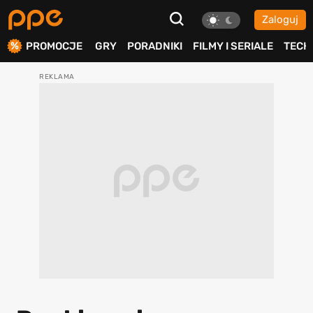
Zaloguj
ierdź
PROMOCJE
GRY
PORADNIKI
FILMY I SERIALE
TECH