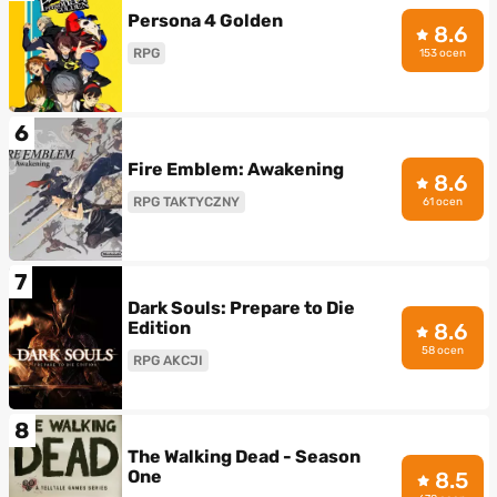
Persona 4 Golden
8.6
RPG
153 ocen
6
Fire Emblem: Awakening
8.6
RPG TAKTYCZNY
61 ocen
7
Dark Souls: Prepare to Die
Edition
8.6
58 ocen
RPG AKCJI
8
The Walking Dead - Season
One
8.5