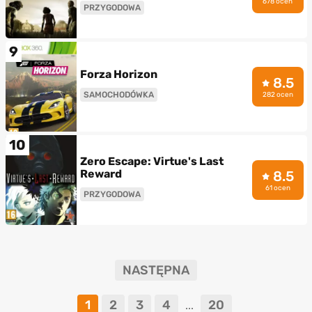
678 ocen
PRZYGODOWA
9
Forza Horizon
8.5
SAMOCHODÓWKA
282 ocen
10
Zero Escape: Virtue's Last
Reward
8.5
61 ocen
PRZYGODOWA
NASTĘPNA
1
2
3
4
20
...