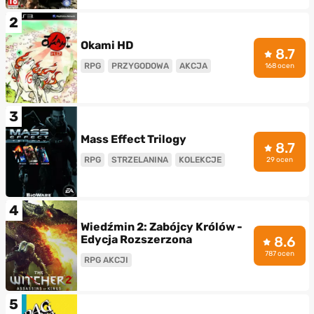
2
Okami HD
8.7
RPG
PRZYGODOWA
AKCJA
168 ocen
3
Mass Effect Trilogy
8.7
RPG
STRZELANINA
KOLEKCJE
29 ocen
4
Wiedźmin 2: Zabójcy Królów -
Edycja Rozszerzona
8.6
787 ocen
RPG AKCJI
5