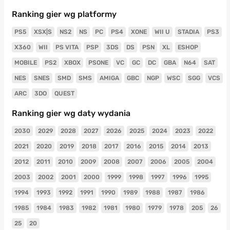
Ranking gier wg platformy
PS5
XSX|S
NS2
NS
PC
PS4
XONE
WII U
STADIA
PS3
X360
WII
PS VITA
PSP
3DS
DS
PSN
XL
ESHOP
MOBILE
PS2
XBOX
PSONE
VC
GC
DC
GBA
N64
SAT
NES
SNES
SMD
SMS
AMIGA
GBC
NGP
WSC
SGG
VCS
ARC
3DO
QUEST
Ranking gier wg daty wydania
2030
2029
2028
2027
2026
2025
2024
2023
2022
2021
2020
2019
2018
2017
2016
2015
2014
2013
2012
2011
2010
2009
2008
2007
2006
2005
2004
2003
2002
2001
2000
1999
1998
1997
1996
1995
1994
1993
1992
1991
1990
1989
1988
1987
1986
1985
1984
1983
1982
1981
1980
1979
1978
205
26
25
20