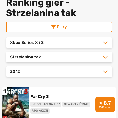
Ranking gier -
Strzelanina tak
Filtry
Xbox Series X i S
Strzelanina tak
2012
1
Far Cry 3
8.7
STRZELANINA FPP
OTWARTY ŚWIAT
1049 ocen
RPG AKCJI