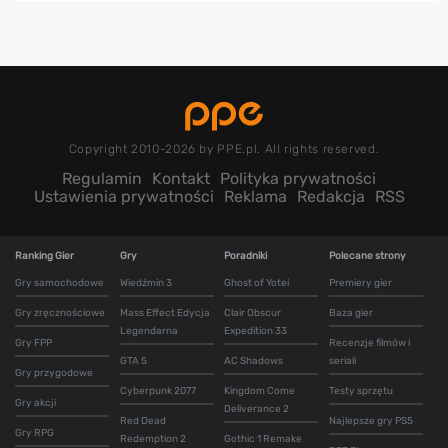
Copyright 2010-2026 by PPE.pl. All rights reserved.
Regulamin
Kontakt
Polityka prywatności
Ustawienia prywatności
Reklama
Redakcja
RSS
Ranking Gier
Gry
Poradniki
Polecane strony
Gry samochodowe
Wiedźmin 3
Ghost of Yotei
Premiery gier
Gry zręcznościowe
Mass Effect Edycja
Clair Obscur
Baza gier
Legendarna
Expedition 33
Gry FPP
Recenzje filmów i
GTA 5
AC Shadows
seriali
Gry przygodowe
Cyberpunk 2077
Kingdom Come
Testy sprzętu
Gry akcji
Deliverance 2
Red Dead
Najlepsze gry PS5
Gry RPG
Redemption 2
Gothic 1 Remake