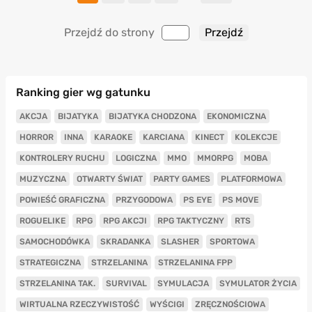
Przejdź do strony
Ranking gier wg gatunku
AKCJA
BIJATYKA
BIJATYKA CHODZONA
EKONOMICZNA
HORROR
INNA
KARAOKE
KARCIANA
KINECT
KOLEKCJE
KONTROLERY RUCHU
LOGICZNA
MMO
MMORPG
MOBA
MUZYCZNA
OTWARTY ŚWIAT
PARTY GAMES
PLATFORMOWA
POWIEŚĆ GRAFICZNA
PRZYGODOWA
PS EYE
PS MOVE
ROGUELIKE
RPG
RPG AKCJI
RPG TAKTYCZNY
RTS
SAMOCHODÓWKA
SKRADANKA
SLASHER
SPORTOWA
STRATEGICZNA
STRZELANINA
STRZELANINA FPP
STRZELANINA TAK.
SURVIVAL
SYMULACJA
SYMULATOR ŻYCIA
WIRTUALNA RZECZYWISTOŚĆ
WYŚCIGI
ZRĘCZNOŚCIOWA