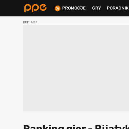
PROMOCJE
GRY
PORADNIK
ierdź
Ranking gier - Bijat