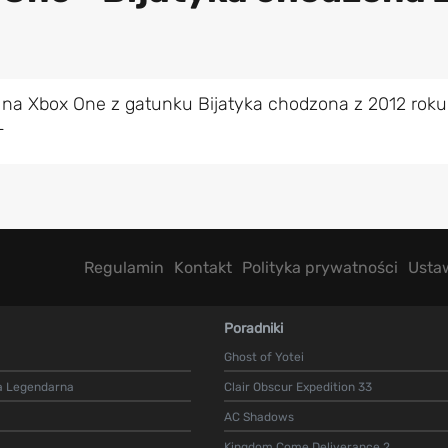
 na Xbox One z gatunku Bijatyka chodzona z 2012 roku
L
Regulamin
Kontakt
Polityka prywatności
Usta
Poradniki
Ghost of Yotei
a Legendarna
Clair Obscur Expedition 33
AC Shadows
Kingdom Come Deliverance 2