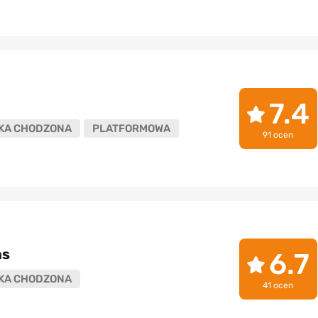
7.4
KA CHODZONA
PLATFORMOWA
91 ocen
ns
6.7
KA CHODZONA
41 ocen