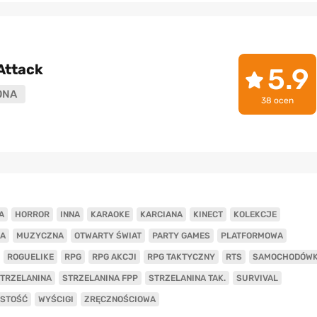
Attack
5.9
ONA
38 ocen
A
HORROR
INNA
KARAOKE
KARCIANA
KINECT
KOLEKCJE
A
MUZYCZNA
OTWARTY ŚWIAT
PARTY GAMES
PLATFORMOWA
ROGUELIKE
RPG
RPG AKCJI
RPG TAKTYCZNY
RTS
SAMOCHODÓW
TRZELANINA
STRZELANINA FPP
STRZELANINA TAK.
SURVIVAL
ISTOŚĆ
WYŚCIGI
ZRĘCZNOŚCIOWA