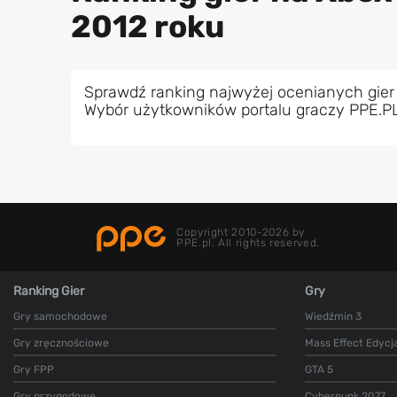
2012 roku
Sprawdź ranking najwyżej ocenianych gier
Wybór użytkowników portalu graczy PPE.P
Copyright 2010-2026 by
PPE.pl. All rights reserved.
Ranking Gier
Gry
Gry samochodowe
Wiedźmin 3
Gry zręcznościowe
Mass Effect Edycj
Gry FPP
GTA 5
Gry przygodowe
Cyberpunk 2077