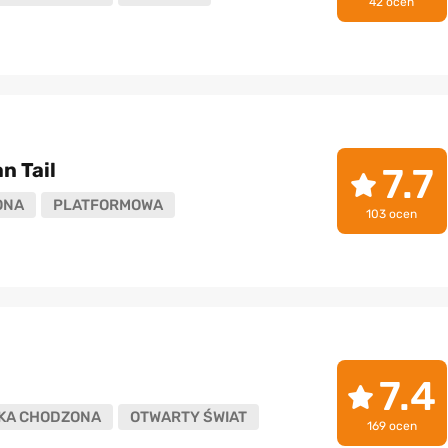
42 ocen
n Tail
7.7
ONA
PLATFORMOWA
103 ocen
7.4
KA CHODZONA
OTWARTY ŚWIAT
169 ocen