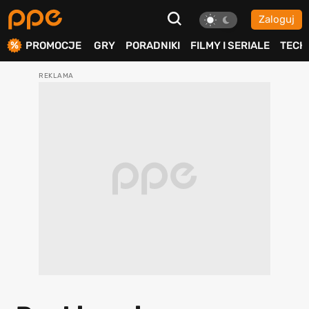
Zaloguj
ierdź
PROMOCJE
GRY
PORADNIKI
FILMY I SERIALE
TECH