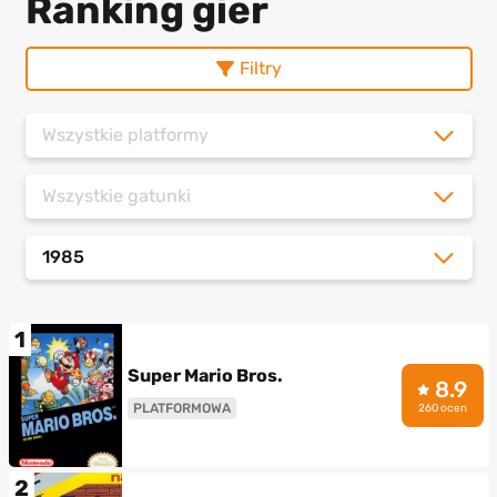
Ranking gier
Filtry
Wszystkie platformy
Wszystkie gatunki
1985
1
Super Mario Bros.
8.9
PLATFORMOWA
260 ocen
2