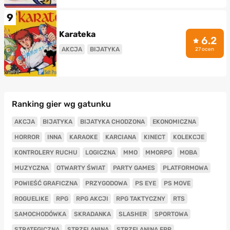
9
Karateka
6.2
AKCJA
BIJATYKA
27 ocen
Ranking gier wg gatunku
AKCJA
BIJATYKA
BIJATYKA CHODZONA
EKONOMICZNA
HORROR
INNA
KARAOKE
KARCIANA
KINECT
KOLEKCJE
KONTROLERY RUCHU
LOGICZNA
MMO
MMORPG
MOBA
MUZYCZNA
OTWARTY ŚWIAT
PARTY GAMES
PLATFORMOWA
POWIEŚĆ GRAFICZNA
PRZYGODOWA
PS EYE
PS MOVE
ROGUELIKE
RPG
RPG AKCJI
RPG TAKTYCZNY
RTS
SAMOCHODÓWKA
SKRADANKA
SLASHER
SPORTOWA
STRATEGICZNA
STRZELANINA
STRZELANINA FPP