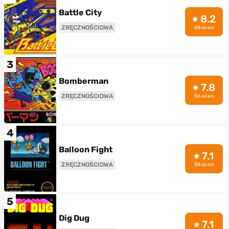
Battle City
8.2
ZRĘCZNOŚCIOWA
68 ocen
3
Bomberman
7.8
ZRĘCZNOŚCIOWA
56 ocen
4
Balloon Fight
7.1
ZRĘCZNOŚCIOWA
58 ocen
5
Dig Dug
7.1