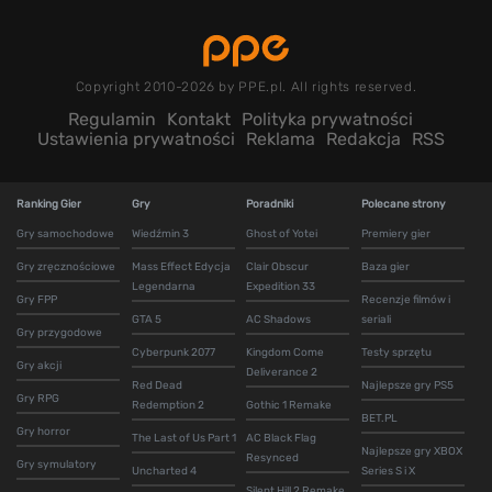
Copyright 2010-2026 by PPE.pl. All rights reserved.
Regulamin
Kontakt
Polityka prywatności
Ustawienia prywatności
Reklama
Redakcja
RSS
Ranking Gier
Gry
Poradniki
Polecane strony
Gry samochodowe
Wiedźmin 3
Ghost of Yotei
Premiery gier
Gry zręcznościowe
Mass Effect Edycja
Clair Obscur
Baza gier
Legendarna
Expedition 33
Gry FPP
Recenzje filmów i
GTA 5
AC Shadows
seriali
Gry przygodowe
Cyberpunk 2077
Kingdom Come
Testy sprzętu
Gry akcji
Deliverance 2
Red Dead
Najlepsze gry PS5
Gry RPG
Redemption 2
Gothic 1 Remake
BET.PL
Gry horror
The Last of Us Part 1
AC Black Flag
Najlepsze gry XBOX
Resynced
Gry symulatory
Uncharted 4
Series S i X
Silent Hill 2 Remake