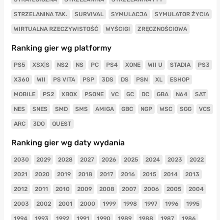
STRZELANINA TAK.
SURVIVAL
SYMULACJA
SYMULATOR ŻYCIA
WIRTUALNA RZECZYWISTOŚĆ
WYŚCIGI
ZRĘCZNOŚCIOWA
Ranking gier wg platformy
PS5
XSX|S
NS2
NS
PC
PS4
XONE
WII U
STADIA
PS3
X360
WII
PS VITA
PSP
3DS
DS
PSN
XL
ESHOP
MOBILE
PS2
XBOX
PSONE
VC
GC
DC
GBA
N64
SAT
NES
SNES
SMD
SMS
AMIGA
GBC
NGP
WSC
SGG
VCS
ARC
3DO
QUEST
Ranking gier wg daty wydania
2030
2029
2028
2027
2026
2025
2024
2023
2022
2021
2020
2019
2018
2017
2016
2015
2014
2013
2012
2011
2010
2009
2008
2007
2006
2005
2004
2003
2002
2001
2000
1999
1998
1997
1996
1995
1994
1993
1992
1991
1990
1989
1988
1987
1986