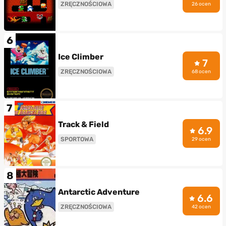
ZRĘCZNOŚCIOWA
26 ocen
6
Ice Climber
7
ZRĘCZNOŚCIOWA
68 ocen
7
Track & Field
6.9
SPORTOWA
29 ocen
8
Antarctic Adventure
6.6
ZRĘCZNOŚCIOWA
42 ocen